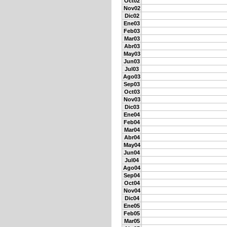
Oct02
Nov02
Dic02
Ene03
Feb03
Mar03
Abr03
May03
Jun03
Jul03
Ago03
Sep03
Oct03
Nov03
Dic03
Ene04
Feb04
Mar04
Abr04
May04
Jun04
Jul04
Ago04
Sep04
Oct04
Nov04
Dic04
Ene05
Feb05
Mar05