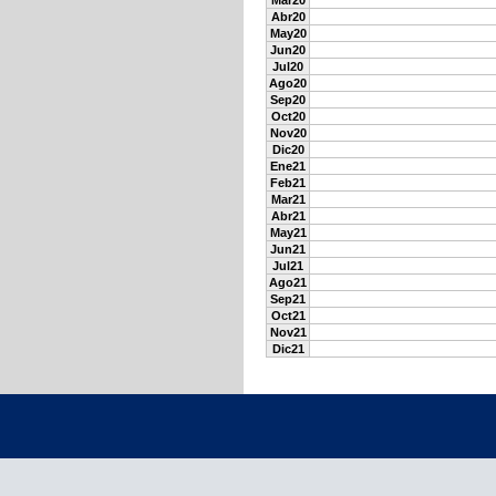
Mar20
Abr20
May20
Jun20
Jul20
Ago20
Sep20
Oct20
Nov20
Dic20
Ene21
Feb21
Mar21
Abr21
May21
Jun21
Jul21
Ago21
Sep21
Oct21
Nov21
Dic21