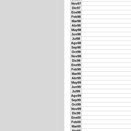
Nov97
Dic97
Ene98
Feb98
Mar98
Abr98
May98
Jun98
Jul98
Ago98
Sep98
Oct98
Nov98
Dic98
Ene99
Feb99
Mar99
Abr99
May99
Jun99
Jul99
Ago99
Sep99
Oct99
Nov99
Dic99
Ene00
Feb00
Mar00
Abr00