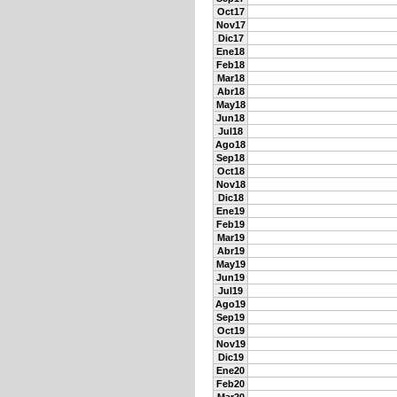
Oct17
Nov17
Dic17
Ene18
Feb18
Mar18
Abr18
May18
Jun18
Jul18
Ago18
Sep18
Oct18
Nov18
Dic18
Ene19
Feb19
Mar19
Abr19
May19
Jun19
Jul19
Ago19
Sep19
Oct19
Nov19
Dic19
Ene20
Feb20