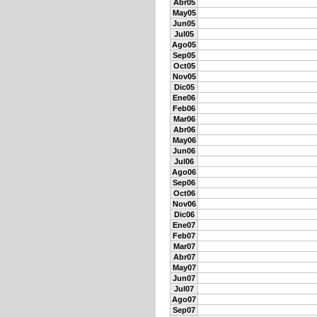
Abr05
May05
Jun05
Jul05
Ago05
Sep05
Oct05
Nov05
Dic05
Ene06
Feb06
Mar06
Abr06
May06
Jun06
Jul06
Ago06
Sep06
Oct06
Nov06
Dic06
Ene07
Feb07
Mar07
Abr07
May07
Jun07
Jul07
Ago07
Sep07