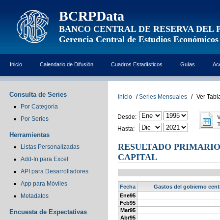
BCRPData
BANCO CENTRAL DE RESERVA DEL 
Gerencia Central de Estudios Económicos
Inicio
Calendario de Difusión
Cuadros Estadísticos
Guías
Ac
Consulta de Series
Inicio
/
Series Mensuales
/
Ver Tabl
Por Categoría
Desde:
Por Series
Hasta:
Herramientas
RESULTADO PRIMARIO 
Listas Personalizadas
CAPITAL
Add-In para Excel
API para Desarrolladores
App para Móviles
Fecha
Gastos del gobierno centr
Metadatos
Ene95
Feb95
Mar95
Encuesta de Expectativas
Abr95