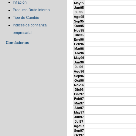
Inflación
May95
Jun95
Producto Bruto Interno
Jul95
Ago95
Tipo de Cambio
Sep95
Índices de confianza
Oct95
Nov95
empresarial
Dic95
Ene96
Contáctenos
Feb96
Mar96
Abr96
May96
Jun96
Jul96
Ago96
Sep96
Oct96
Nov96
Dic96
Ene97
Feb97
Mar97
Abr97
May97
Jun97
Jul97
Ago97
Sep97
Oct97