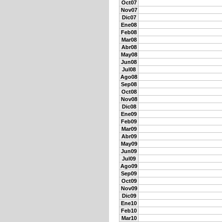
Oct07
Nov07
Dic07
Ene08
Feb08
Mar08
Abr08
May08
Jun08
Jul08
Ago08
Sep08
Oct08
Nov08
Dic08
Ene09
Feb09
Mar09
Abr09
May09
Jun09
Jul09
Ago09
Sep09
Oct09
Nov09
Dic09
Ene10
Feb10
Mar10