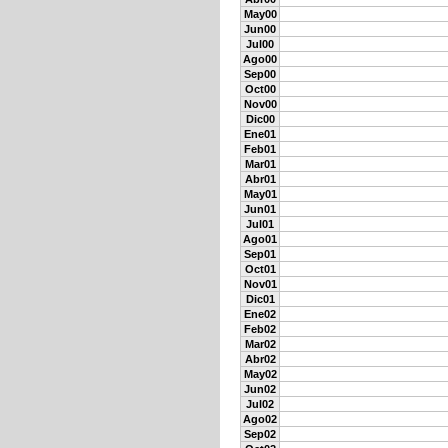
May00
Jun00
Jul00
Ago00
Sep00
Oct00
Nov00
Dic00
Ene01
Feb01
Mar01
Abr01
May01
Jun01
Jul01
Ago01
Sep01
Oct01
Nov01
Dic01
Ene02
Feb02
Mar02
Abr02
May02
Jun02
Jul02
Ago02
Sep02