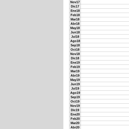
Nov17
Dic17
Ene18
Feb18
Mar18
Abr18
May18
Jun18
Jul18
Ago18
Sep18
Oct18
Nov18
Dic18
Ene19
Feb19
Mar19
Abr19
May19
Jun19
Jul19
Ago19
Sep19
Oct19
Nov19
Dic19
Ene20
Feb20
Mar20
Abr20