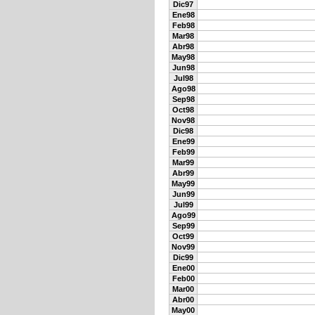
Dic97
Ene98
Feb98
Mar98
Abr98
May98
Jun98
Jul98
Ago98
Sep98
Oct98
Nov98
Dic98
Ene99
Feb99
Mar99
Abr99
May99
Jun99
Jul99
Ago99
Sep99
Oct99
Nov99
Dic99
Ene00
Feb00
Mar00
Abr00
May00