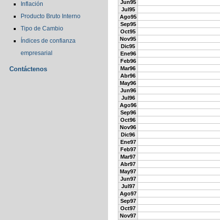
Jun95
Inflación
Jul95
Producto Bruto Interno
Ago95
Sep95
Tipo de Cambio
Oct95
Nov95
Índices de confianza
Dic95
empresarial
Ene96
Feb96
Contáctenos
Mar96
Abr96
May96
Jun96
Jul96
Ago96
Sep96
Oct96
Nov96
Dic96
Ene97
Feb97
Mar97
Abr97
May97
Jun97
Jul97
Ago97
Sep97
Oct97
Nov97