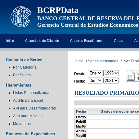
BCRPData
BANCO CENTRAL DE RESERVA DEL 
Gerencia Central de Estudios Económicos
Inicio
Calendario de Difusión
Cuadros Estadísticos
Guías
Ac
Consulta de Series
Inicio
/
Series Mensuales
/
Ver Tabl
Por Categoría
Desde:
Por Series
Hasta:
Herramientas
RESULTADO PRIMARIO 
Listas Personalizadas
Add-In para Excel
API para Desarrolladores
Fecha
Gastos del gobierno cen
App para Móviles
Ene95
Feb95
Metadatos
Mar95
Abr95
Encuesta de Expectativas
May95