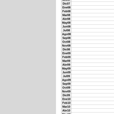
Dic07
Ene08
Feb08
Mar08
Abr08
May08
Jun08
Jul08
Ago08
Sep08
Oct08
Nov08
Dic08
Ene09
Feb09
Mar09
Abr09
May09
Jun09
Jul09
Ago09
Sep09
Oct09
Nov09
Dic09
Ene10
Feb10
Mar10
Abr10