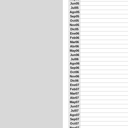
Jun05
Jul05
Ago05
Sep05
Oct05
Nov05
Dic05
Ene06
Feb06
Mar06
Abr06
May06
Jun06
Jul06
Ago06
Sep06
Oct06
Nov06
Dic06
Ene07
Feb07
Mar07
Abr07
May07
Jun07
Jul07
Ago07
Sep07
Oct07
Nov07