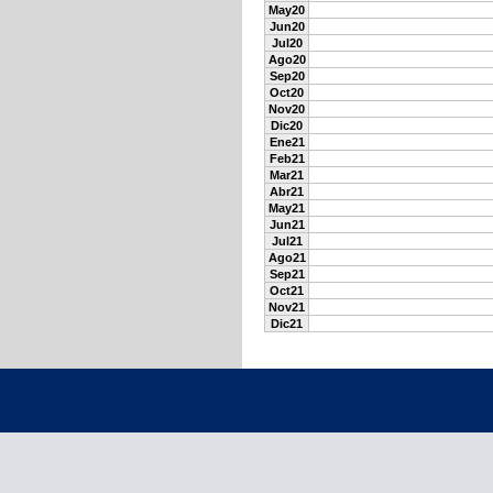
May20
Jun20
Jul20
Ago20
Sep20
Oct20
Nov20
Dic20
Ene21
Feb21
Mar21
Abr21
May21
Jun21
Jul21
Ago21
Sep21
Oct21
Nov21
Dic21