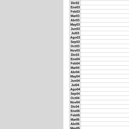
Dic02
Ene03
Feb03
Mar03
Abr03
May03
Jun03
Jul03
Ago03
Sep03
Oct03
Nov03
Dic03
Ene04
Feb04
Mar04
Abr04
May04
Jun04
Jul04
Ago04
Sep04
Oct04
Nov04
Dic04
Ene05
Feb05
Mar05
Abr05
May05