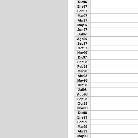
Dic96
Ene97
Feb97
Mar97
Abr97
May97
Jun97
Jul97
Ago97
Sep97
Oct97
Nov97
Dic97
Ene98
Feb98
Mar98
Abr98
May98
Jun98
Jul98
Ago98
Sep98
Oct98
Nov98
Dic98
Ene99
Feb99
Mar99
Abr99
May99