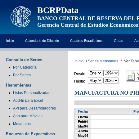
BCRPData
BANCO CENTRAL DE RESERVA DEL 
Gerencia Central de Estudios Económicos
Inicio
Calendario de Difusión
Cuadros Estadísticos
Guías
Ac
Consulta de Series
Inicio
/
Series Mensuales
/
Ver Tabl
Por Categoría
Desde:
Por Series
Hasta:
Herramientas
MANUFACTURA NO PRI
Listas Personalizadas
Add-In para Excel
API para Desarrolladores
Fecha
Pro
App para Móviles
Ene94
Feb94
Metadatos
Mar94
Abr94
Encuesta de Expectativas
May94