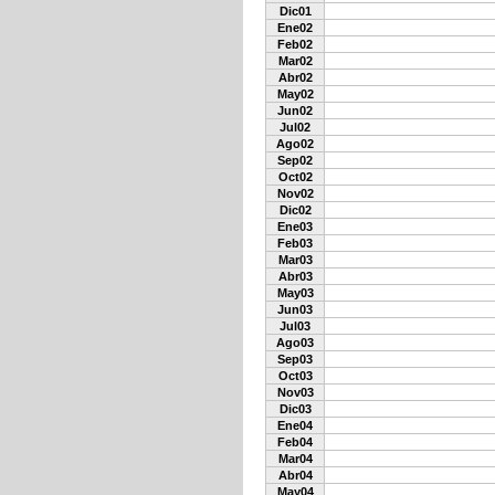
Dic01
Ene02
Feb02
Mar02
Abr02
May02
Jun02
Jul02
Ago02
Sep02
Oct02
Nov02
Dic02
Ene03
Feb03
Mar03
Abr03
May03
Jun03
Jul03
Ago03
Sep03
Oct03
Nov03
Dic03
Ene04
Feb04
Mar04
Abr04
May04