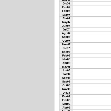
Dic06
Ene07
Feb07
Mar07
Abr07
May07
Jun07
Jul07
Ago07
Sep07
Oct07
Nov07
Dic07
Ene08
Feb08
Mar08
Abr08
May08
Jun08
Jul08
Ago08
Sep08
Oct08
Nov08
Dic08
Ene09
Feb09
Mar09
Abr09