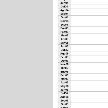
Jun04
Jul04
Ago04
Sep04
Oct04
Nov04
Dic04
Ene05
Feb05
Mar05
Abr05
May05
Jun05
Jul05
Ago05
Sep05
Oct05
Nov05
Dic05
Ene06
Feb06
Mar06
Abr06
May06
Jun06
Jul06
Ago06
Sep06
Oct06
Nov06