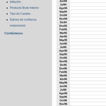
Jun94
Inflación
Jul94
Producto Bruto Interno
Ago94
Sep94
Tipo de Cambio
Oct94
Nov94
Índices de confianza
Dic94
empresarial
Ene95
Feb95
Contáctenos
Mar95
Abr95
May95
Jun95
Jul95
Ago95
Sep95
Oct95
Nov95
Dic95
Ene96
Feb96
Mar96
Abr96
May96
Jun96
Jul96
Ago96
Sep96
Oct96
Nov96