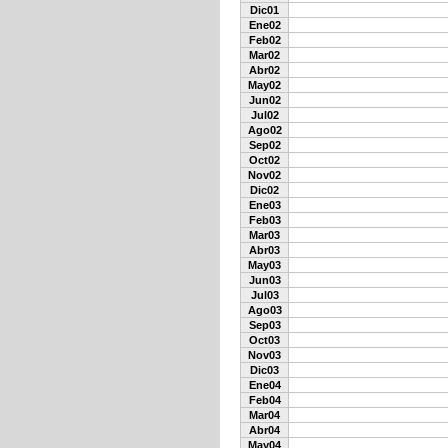
Dic01
Ene02
Feb02
Mar02
Abr02
May02
Jun02
Jul02
Ago02
Sep02
Oct02
Nov02
Dic02
Ene03
Feb03
Mar03
Abr03
May03
Jun03
Jul03
Ago03
Sep03
Oct03
Nov03
Dic03
Ene04
Feb04
Mar04
Abr04
May04