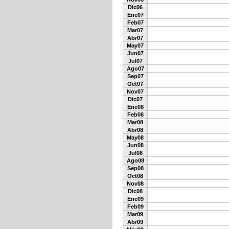
Dic06
Ene07
Feb07
Mar07
Abr07
May07
Jun07
Jul07
Ago07
Sep07
Oct07
Nov07
Dic07
Ene08
Feb08
Mar08
Abr08
May08
Jun08
Jul08
Ago08
Sep08
Oct08
Nov08
Dic08
Ene09
Feb09
Mar09
Abr09