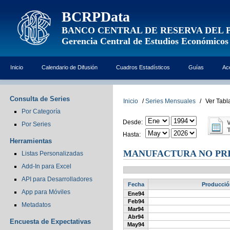
BCRPData
BANCO CENTRAL DE RESERVA DEL 
Gerencia Central de Estudios Económicos
Inicio
Calendario de Difusión
Cuadros Estadísticos
Guías
Ac
Consulta de Series
Inicio
/
Series Mensuales
/
Ver Tabl
Por Categoría
Desde:
Por Series
Hasta:
Herramientas
MANUFACTURA NO PRIM
Listas Personalizadas
Add-In para Excel
API para Desarrolladores
Fecha
Producción
App para Móviles
Ene94
Feb94
Metadatos
Mar94
Abr94
Encuesta de Expectativas
May94