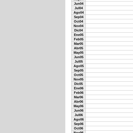
Jun04
Jul04
Ago04
Sep04
Oct04
Nov04
Dic04
Ene05
Feb05
Mar05
Abr05
May05
Jun05
Jul05
Ago05
Sep05
Oct05
Nov05
Dic05
Ene06
Feb06
Mar06
Abr06
May06
Jun06
Jul06
Ago06
Sep06
Oct06
Nov06