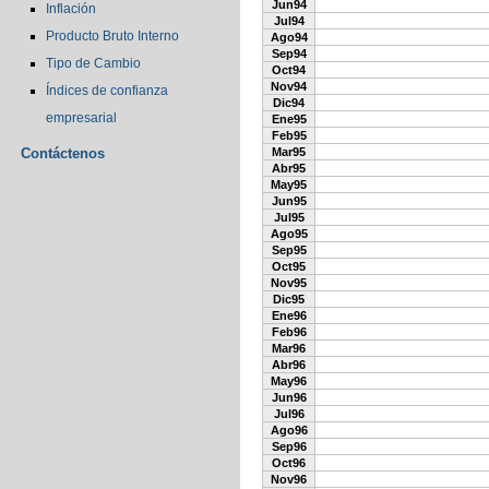
Jun94
Inflación
Jul94
Producto Bruto Interno
Ago94
Sep94
Tipo de Cambio
Oct94
Nov94
Índices de confianza
Dic94
empresarial
Ene95
Feb95
Contáctenos
Mar95
Abr95
May95
Jun95
Jul95
Ago95
Sep95
Oct95
Nov95
Dic95
Ene96
Feb96
Mar96
Abr96
May96
Jun96
Jul96
Ago96
Sep96
Oct96
Nov96