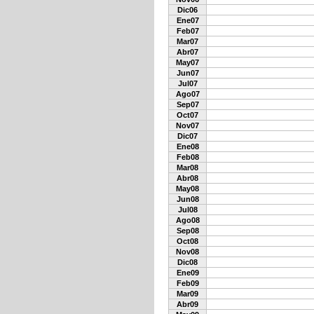
Dic06
Ene07
Feb07
Mar07
Abr07
May07
Jun07
Jul07
Ago07
Sep07
Oct07
Nov07
Dic07
Ene08
Feb08
Mar08
Abr08
May08
Jun08
Jul08
Ago08
Sep08
Oct08
Nov08
Dic08
Ene09
Feb09
Mar09
Abr09