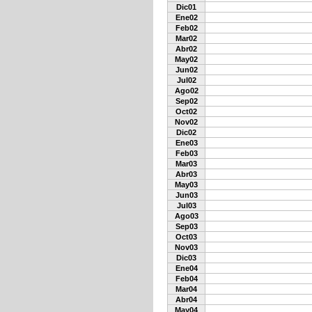
Dic01
Ene02
Feb02
Mar02
Abr02
May02
Jun02
Jul02
Ago02
Sep02
Oct02
Nov02
Dic02
Ene03
Feb03
Mar03
Abr03
May03
Jun03
Jul03
Ago03
Sep03
Oct03
Nov03
Dic03
Ene04
Feb04
Mar04
Abr04
May04