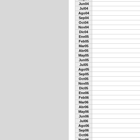
Jun04
Jul04
Ago04
Sep04
Oct04
Nov04
Dic04
Ene05
Feb05
Mar05
Abr05
May05
Jun05
Jul05
Ago05
Sep05
Oct05
Nov05
Dic05
Ene06
Feb06
Mar06
Abr06
May06
Jun06
Jul06
Ago06
Sep06
Oct06
Nov06