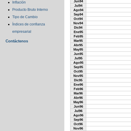
Jun94
Inflación
Jul94
Producto Bruto Interno
Ago94
Sep94
Tipo de Cambio
Oct94
Nov94
Índices de confianza
Dic94
empresarial
Ene95
Feb95
Contáctenos
Mar95
Abr95
May95
Jun95
Jul95
Ago95
Sep95
Oct95
Nov95
Dic95
Ene96
Feb96
Mar96
Abr96
May96
Jun96
Jul96
Ago96
Sep96
Oct96
Nov96