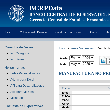
BCRPData
BANCO CENTRAL DE RESERVA DEL 
Gerencia Central de Estudios Económicos
Inicio
Calendario de Difusión
Cuadros Estadísticos
Guías
Ac
Consulta de Series
Inicio
/
Series Mensuales
/
Ver Tabl
Por Categoría
Desde:
Por Series
Hasta:
Herramientas
MANUFACTURA NO PRIM
Listas Personalizadas
Add-In para Excel
API para Desarrolladores
Fecha
P
App para Móviles
Ene94
Feb94
Metadatos
Mar94
Abr94
Encuesta de Expectativas
May94