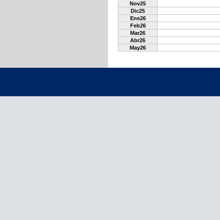
Nov25
Dic25
Ene26
Feb26
Mar26
Abr26
May26