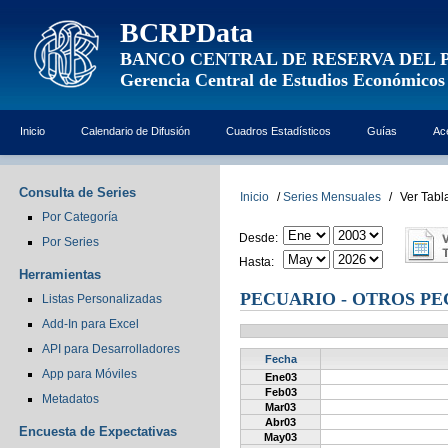
BCRPData
BANCO CENTRAL DE RESERVA DEL 
Gerencia Central de Estudios Económicos
Inicio
Calendario de Difusión
Cuadros Estadísticos
Guías
Ac
Consulta de Series
Inicio
/
Series Mensuales
/
Ver Tabl
Por Categoría
Desde:
Por Series
Hasta:
Herramientas
PECUARIO - OTROS P
Listas Personalizadas
Add-In para Excel
API para Desarrolladores
Fecha
App para Móviles
Ene03
Feb03
Metadatos
Mar03
Abr03
Encuesta de Expectativas
May03