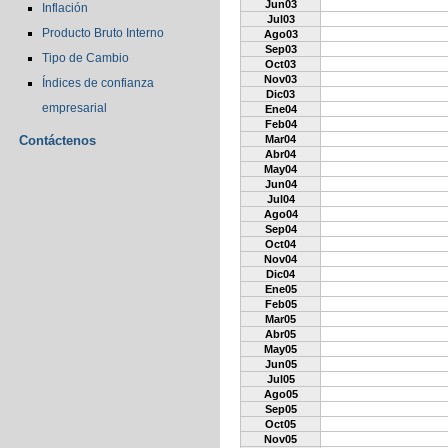
Jun03
Inflación
Jul03
Producto Bruto Interno
Ago03
Sep03
Tipo de Cambio
Oct03
Nov03
Índices de confianza
Dic03
empresarial
Ene04
Feb04
Contáctenos
Mar04
Abr04
May04
Jun04
Jul04
Ago04
Sep04
Oct04
Nov04
Dic04
Ene05
Feb05
Mar05
Abr05
May05
Jun05
Jul05
Ago05
Sep05
Oct05
Nov05