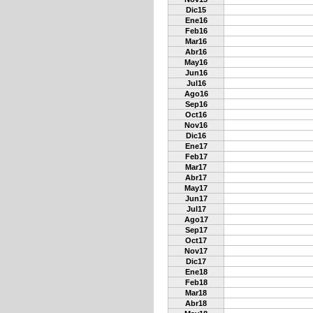
Dic15
Ene16
Feb16
Mar16
Abr16
May16
Jun16
Jul16
Ago16
Sep16
Oct16
Nov16
Dic16
Ene17
Feb17
Mar17
Abr17
May17
Jun17
Jul17
Ago17
Sep17
Oct17
Nov17
Dic17
Ene18
Feb18
Mar18
Abr18