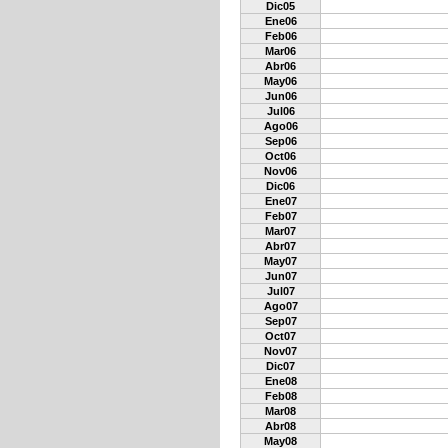
Dic05
Ene06
Feb06
Mar06
Abr06
May06
Jun06
Jul06
Ago06
Sep06
Oct06
Nov06
Dic06
Ene07
Feb07
Mar07
Abr07
May07
Jun07
Jul07
Ago07
Sep07
Oct07
Nov07
Dic07
Ene08
Feb08
Mar08
Abr08
May08