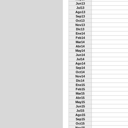
Jun13
Jul13
Ago13
Sep13
Oct13
Nov13
Dic13
Ene14
Feb14
Mar14
Abr14
May14
Jun14
Jul14
Ago14
Sep14
Oct14
Nov14
Dic14
Ene15
Feb15
Mar15
Abr15
May15
Jun15
Jul15
Ago15
Sep15
Oct15
Nov15