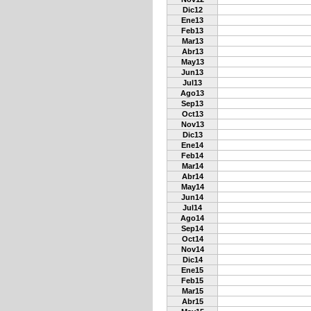
Dic12
Ene13
Feb13
Mar13
Abr13
May13
Jun13
Jul13
Ago13
Sep13
Oct13
Nov13
Dic13
Ene14
Feb14
Mar14
Abr14
May14
Jun14
Jul14
Ago14
Sep14
Oct14
Nov14
Dic14
Ene15
Feb15
Mar15
Abr15