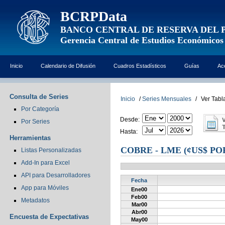
BCRPData
BANCO CENTRAL DE RESERVA DEL 
Gerencia Central de Estudios Económicos
Inicio
Calendario de Difusión
Cuadros Estadísticos
Guías
Ac
Consulta de Series
Inicio
/
Series Mensuales
/
Ver Tabl
Por Categoría
Desde:
Por Series
Hasta:
Herramientas
COBRE - LME (¢US$ PO
Listas Personalizadas
Add-In para Excel
API para Desarrolladores
Fecha
App para Móviles
Ene00
Feb00
Metadatos
Mar00
Abr00
Encuesta de Expectativas
May00