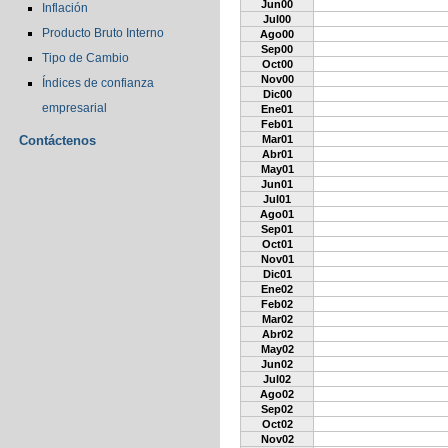
Jun00
Inflación
Jul00
Producto Bruto Interno
Ago00
Sep00
Tipo de Cambio
Oct00
Nov00
Índices de confianza
Dic00
empresarial
Ene01
Feb01
Contáctenos
Mar01
Abr01
May01
Jun01
Jul01
Ago01
Sep01
Oct01
Nov01
Dic01
Ene02
Feb02
Mar02
Abr02
May02
Jun02
Jul02
Ago02
Sep02
Oct02
Nov02