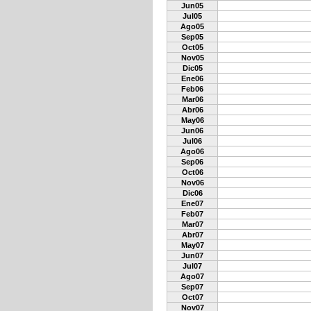
Jun05
Jul05
Ago05
Sep05
Oct05
Nov05
Dic05
Ene06
Feb06
Mar06
Abr06
May06
Jun06
Jul06
Ago06
Sep06
Oct06
Nov06
Dic06
Ene07
Feb07
Mar07
Abr07
May07
Jun07
Jul07
Ago07
Sep07
Oct07
Nov07