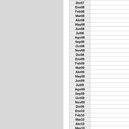
Dic07
Ene08
Feb08
Mar08
Abr08
May08
Jun08
Jul08
Ago08
Sep08
Oct08
Nov08
Dic08
Ene09
Feb09
Mar09
Abr09
May09
Jun09
Jul09
Ago09
Sep09
Oct09
Nov09
Dic09
Ene10
Feb10
Mar10
Abr10
May10