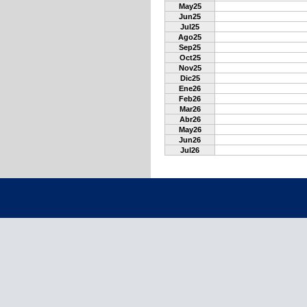
May25
Jun25
Jul25
Ago25
Sep25
Oct25
Nov25
Dic25
Ene26
Feb26
Mar26
Abr26
May26
Jun26
Jul26