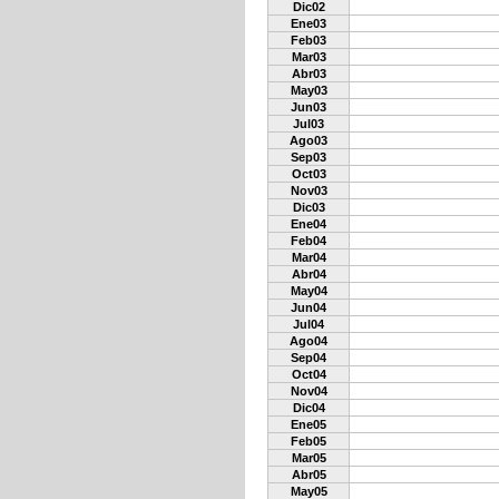
Dic02
Ene03
Feb03
Mar03
Abr03
May03
Jun03
Jul03
Ago03
Sep03
Oct03
Nov03
Dic03
Ene04
Feb04
Mar04
Abr04
May04
Jun04
Jul04
Ago04
Sep04
Oct04
Nov04
Dic04
Ene05
Feb05
Mar05
Abr05
May05