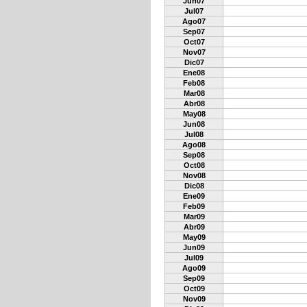
Jun07
Jul07
Ago07
Sep07
Oct07
Nov07
Dic07
Ene08
Feb08
Mar08
Abr08
May08
Jun08
Jul08
Ago08
Sep08
Oct08
Nov08
Dic08
Ene09
Feb09
Mar09
Abr09
May09
Jun09
Jul09
Ago09
Sep09
Oct09
Nov09