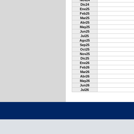
Nov24
Dic24
Ene25
Feb25
Mar25
Abr25
May25
Jun25
Jul25
Ago25
Sep25
Oct25
Nov25
Dic25
Ene26
Feb26
Mar26
Abr26
May26
Jun26
Jul26