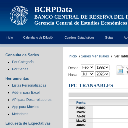
BCRPData
BANCO CENTRAL DE RESERVA DEL 
Gerencia Central de Estudios Económicos
Inicio
Calendario de Difusión
Cuadros Estadísticos
Guías
Ac
Consulta de Series
Inicio
/
Series Mensuales
/
Ver Tabl
Por Categoría
Desde:
Por Series
Hasta:
Herramientas
IPC TRANSABLES
Listas Personalizadas
Add-In para Excel
API para Desarrolladores
Fecha
App para Móviles
Feb92
Mar92
Metadatos
Abr92
May92
Encuesta de Expectativas
Jun92