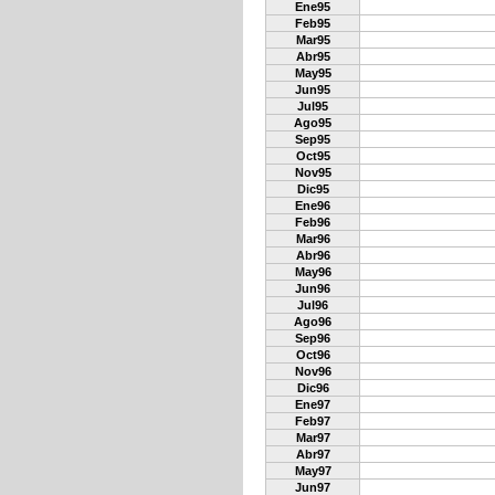
Ene95
Feb95
Mar95
Abr95
May95
Jun95
Jul95
Ago95
Sep95
Oct95
Nov95
Dic95
Ene96
Feb96
Mar96
Abr96
May96
Jun96
Jul96
Ago96
Sep96
Oct96
Nov96
Dic96
Ene97
Feb97
Mar97
Abr97
May97
Jun97