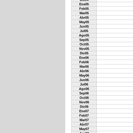
Ene05
Feb05
Mar05
Abr05
May05
Jun05
Jul05
Ago05
Sep05
Oct05
Nov05
Dic05
Ene06
Feb06
Mar06
Abr06
May06
Jun06
Jul06
Ago06
Sep06
Oct06
Nov06
Dic06
Ene07
Feb07
Mar07
Abr07
May07