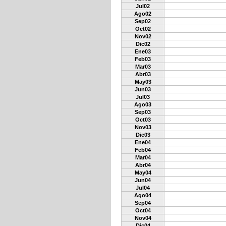
Jul02
Ago02
Sep02
Oct02
Nov02
Dic02
Ene03
Feb03
Mar03
Abr03
May03
Jun03
Jul03
Ago03
Sep03
Oct03
Nov03
Dic03
Ene04
Feb04
Mar04
Abr04
May04
Jun04
Jul04
Ago04
Sep04
Oct04
Nov04
Dic04