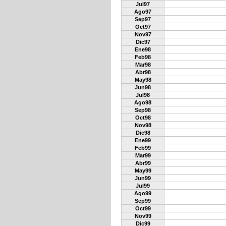
Jul97
Ago97
Sep97
Oct97
Nov97
Dic97
Ene98
Feb98
Mar98
Abr98
May98
Jun98
Jul98
Ago98
Sep98
Oct98
Nov98
Dic98
Ene99
Feb99
Mar99
Abr99
May99
Jun99
Jul99
Ago99
Sep99
Oct99
Nov99
Dic99