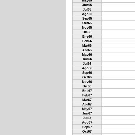
May65
Jun65
Jul65
Ago65
Sep65
Oct65
Nov65
Dic65
Ene66
Feb66
Mar66
Abr66
May66
Jun66
Jul66
Ago66
Sep66
Oct66
Nov66
Dic66
Ene67
Feb67
Mar67
Abr67
May67
Jun67
Jul67
Ago67
Sep67
Oct67