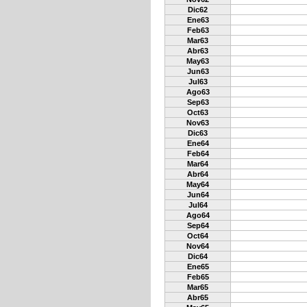
Dic62
Ene63
Feb63
Mar63
Abr63
May63
Jun63
Jul63
Ago63
Sep63
Oct63
Nov63
Dic63
Ene64
Feb64
Mar64
Abr64
May64
Jun64
Jul64
Ago64
Sep64
Oct64
Nov64
Dic64
Ene65
Feb65
Mar65
Abr65