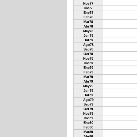
Nov77
Dic77
Ene78
Feb78
Mar78
Abr78
May78
Jun78
Jul78
Ago78
Sep78
Oct78
Nov78
Dic78
Ene79
Feb79
Mar79
Abr79
May79
Jun79
Jul79
Ago79
Sep79
Oct79
Nov79
Dic79
Ene80
Feb80
Mar80
Abr80