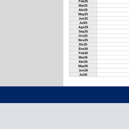
Feb25
Mar25
Abr25
May25
Jun25
Jul25
Ago25
Sep25
Oct25
Nov25
Dic25
Ene26
Feb26
Mar26
Abr26
May26
Jun26
Jul26