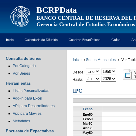
BCRPData
BANCO CENTRAL DE RESERVA DEL 
Gerencia Central de Estudios Económicos
Inicio
Calendario de Difusión
Cuadros Estadísticos
Guías
Ac
Consulta de Series
Inicio
/
Series Mensuales
/
Ver Tabl
Por Categoría
Desde:
Por Series
Hasta:
Herramientas
IPC
Listas Personalizadas
Add-In para Excel
API para Desarrolladores
Fecha
App para Móviles
Ene50
Feb50
Metadatos
Mar50
Abr50
Encuesta de Expectativas
May50