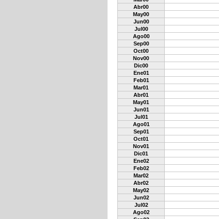
Abr00
May00
Jun00
Jul00
Ago00
Sep00
Oct00
Nov00
Dic00
Ene01
Feb01
Mar01
Abr01
May01
Jun01
Jul01
Ago01
Sep01
Oct01
Nov01
Dic01
Ene02
Feb02
Mar02
Abr02
May02
Jun02
Jul02
Ago02