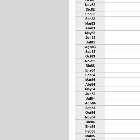
Oct82
Nov82
Dic82
Ene83
Feb83
Mar83
Abr83
May83
Jun83
Jul83
Ago83
Sep83
Oct83
Nov83
Dic83
Ene84
Feb84
Mar84
Abr84
May84
Jun84
Jul84
Ago84
Sep84
Oct84
Nov84
Dic84
Ene85
Feb85
Mar85