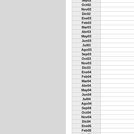
Sep02
Oct02
Nov02
Dic02
Ene03
Feb03
Mar03
Abr03
May03
Jun03
Jul03
Ago03
Sep03
Oct03
Nov03
Dic03
Ene04
Feb04
Mar04
Abr04
May04
Jun04
Jul04
Ago04
Sep04
Oct04
Nov04
Dic04
Ene05
Feb05