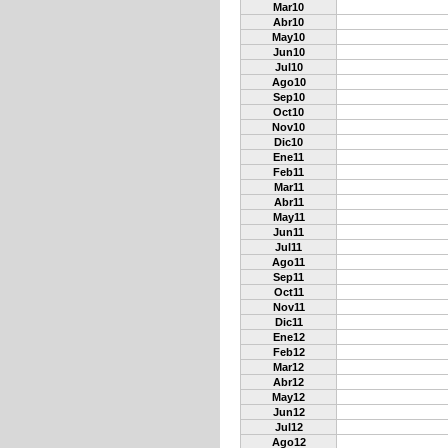
Mar10
Abr10
May10
Jun10
Jul10
Ago10
Sep10
Oct10
Nov10
Dic10
Ene11
Feb11
Mar11
Abr11
May11
Jun11
Jul11
Ago11
Sep11
Oct11
Nov11
Dic11
Ene12
Feb12
Mar12
Abr12
May12
Jun12
Jul12
Ago12