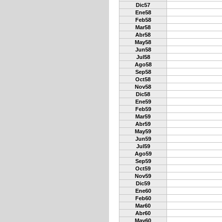
Dic57
Ene58
Feb58
Mar58
Abr58
May58
Jun58
Jul58
Ago58
Sep58
Oct58
Nov58
Dic58
Ene59
Feb59
Mar59
Abr59
May59
Jun59
Jul59
Ago59
Sep59
Oct59
Nov59
Dic59
Ene60
Feb60
Mar60
Abr60
May60