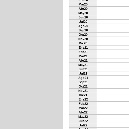
Feb20
Mar20
Abr20
May20
Jun20
Jul20
Ago20
Sep20
Oct20
Nov20
Dic20
Ene21
Feb21
Mar21
Abr21
May21
Jun21
Jul21
Ago21
Sep21
Oct21
Nov21
Dic21
Ene22
Feb22
Mar22
Abr22
May22
Jun22
Jul22