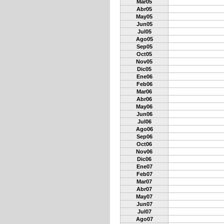
Mar05
Abr05
May05
Jun05
Jul05
Ago05
Sep05
Oct05
Nov05
Dic05
Ene06
Feb06
Mar06
Abr06
May06
Jun06
Jul06
Ago06
Sep06
Oct06
Nov06
Dic06
Ene07
Feb07
Mar07
Abr07
May07
Jun07
Jul07
Ago07