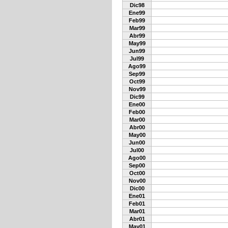
Dic98
Ene99
Feb99
Mar99
Abr99
May99
Jun99
Jul99
Ago99
Sep99
Oct99
Nov99
Dic99
Ene00
Feb00
Mar00
Abr00
May00
Jun00
Jul00
Ago00
Sep00
Oct00
Nov00
Dic00
Ene01
Feb01
Mar01
Abr01
May01