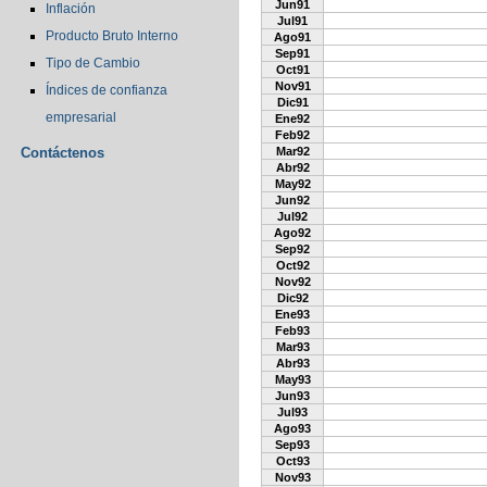
Jun91
Inflación
Jul91
Producto Bruto Interno
Ago91
Sep91
Tipo de Cambio
Oct91
Nov91
Índices de confianza
Dic91
empresarial
Ene92
Feb92
Contáctenos
Mar92
Abr92
May92
Jun92
Jul92
Ago92
Sep92
Oct92
Nov92
Dic92
Ene93
Feb93
Mar93
Abr93
May93
Jun93
Jul93
Ago93
Sep93
Oct93
Nov93