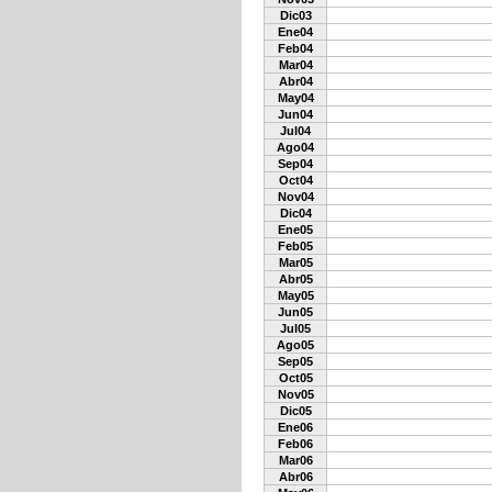
Dic03
Ene04
Feb04
Mar04
Abr04
May04
Jun04
Jul04
Ago04
Sep04
Oct04
Nov04
Dic04
Ene05
Feb05
Mar05
Abr05
May05
Jun05
Jul05
Ago05
Sep05
Oct05
Nov05
Dic05
Ene06
Feb06
Mar06
Abr06