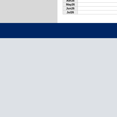
Abr26
May26
Jun26
Jul26