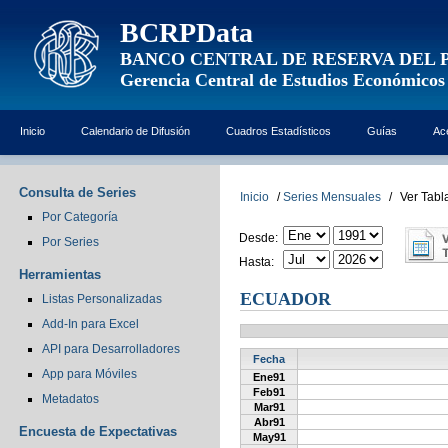
BCRPData
BANCO CENTRAL DE RESERVA DEL 
Gerencia Central de Estudios Económicos
Inicio
Calendario de Difusión
Cuadros Estadísticos
Guías
Ac
Consulta de Series
Inicio
/
Series Mensuales
/
Ver Tabl
Por Categoría
Desde:
Por Series
Hasta:
Herramientas
ECUADOR
Listas Personalizadas
Add-In para Excel
API para Desarrolladores
Fecha
App para Móviles
Ene91
Feb91
Metadatos
Mar91
Abr91
Encuesta de Expectativas
May91