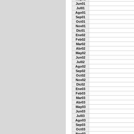
Jun01
Jul01
Ago01
Sep01
Oct01
Nov01
Dic01
Ene02
Feb02
Mar02
Abr02
May02
Jun02
Jul02
Ago02
Sep02
Oct02
Nov02
Dic02
Ene03
Feb03
Mar03
Abr03
May03
Jun03
Jul03
Ago03
Sep03
Oct03
Nov03