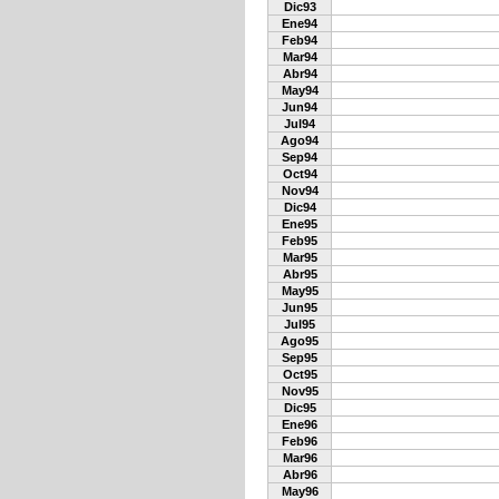
Dic93
Ene94
Feb94
Mar94
Abr94
May94
Jun94
Jul94
Ago94
Sep94
Oct94
Nov94
Dic94
Ene95
Feb95
Mar95
Abr95
May95
Jun95
Jul95
Ago95
Sep95
Oct95
Nov95
Dic95
Ene96
Feb96
Mar96
Abr96
May96