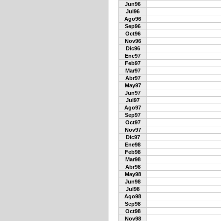
Jun96
Jul96
Ago96
Sep96
Oct96
Nov96
Dic96
Ene97
Feb97
Mar97
Abr97
May97
Jun97
Jul97
Ago97
Sep97
Oct97
Nov97
Dic97
Ene98
Feb98
Mar98
Abr98
May98
Jun98
Jul98
Ago98
Sep98
Oct98
Nov98