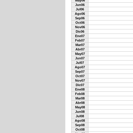
May06
Jun06
Jul06
Ago06
Sep06
Oct06
Nov06
Dic06
Ene07
Feb07
Mar07
Abr07
May07
Jun07
Jul07
Ago07
Sep07
Oct07
Nov07
Dic07
Ene08
Feb08
Mar08
Abr08
May08
Jun08
Jul08
Ago08
Sep08
Oct08