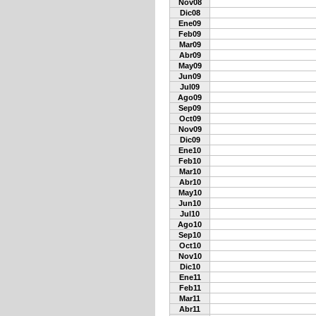
Nov08
Dic08
Ene09
Feb09
Mar09
Abr09
May09
Jun09
Jul09
Ago09
Sep09
Oct09
Nov09
Dic09
Ene10
Feb10
Mar10
Abr10
May10
Jun10
Jul10
Ago10
Sep10
Oct10
Nov10
Dic10
Ene11
Feb11
Mar11
Abr11