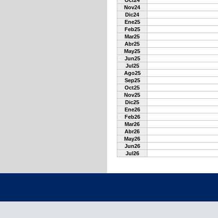
Oct24
Nov24
Dic24
Ene25
Feb25
Mar25
Abr25
May25
Jun25
Jul25
Ago25
Sep25
Oct25
Nov25
Dic25
Ene26
Feb26
Mar26
Abr26
May26
Jun26
Jul26