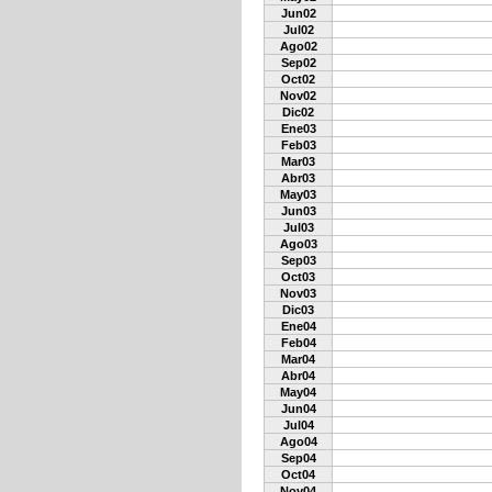
Jun02
Jul02
Ago02
Sep02
Oct02
Nov02
Dic02
Ene03
Feb03
Mar03
Abr03
May03
Jun03
Jul03
Ago03
Sep03
Oct03
Nov03
Dic03
Ene04
Feb04
Mar04
Abr04
May04
Jun04
Jul04
Ago04
Sep04
Oct04
Nov04