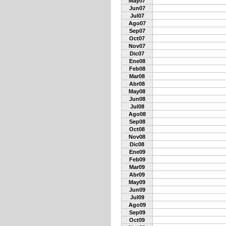
May07
Jun07
Jul07
Ago07
Sep07
Oct07
Nov07
Dic07
Ene08
Feb08
Mar08
Abr08
May08
Jun08
Jul08
Ago08
Sep08
Oct08
Nov08
Dic08
Ene09
Feb09
Mar09
Abr09
May09
Jun09
Jul09
Ago09
Sep09
Oct09