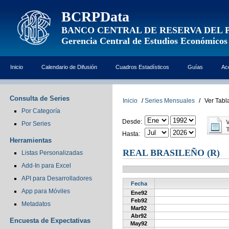
BCRPData
BANCO CENTRAL DE RESERVA DEL 
Gerencia Central de Estudios Económicos
Inicio
Calendario de Difusión
Cuadros Estadísticos
Guías
Ac
Consulta de Series
Inicio
/
Series Mensuales
/
Ver Tabl
Por Categoría
Desde:
Por Series
Hasta:
Herramientas
REAL BRASILEÑO (R)
Listas Personalizadas
Add-In para Excel
API para Desarrolladores
Fecha
App para Móviles
Ene92
Feb92
Metadatos
Mar92
Abr92
Encuesta de Expectativas
May92