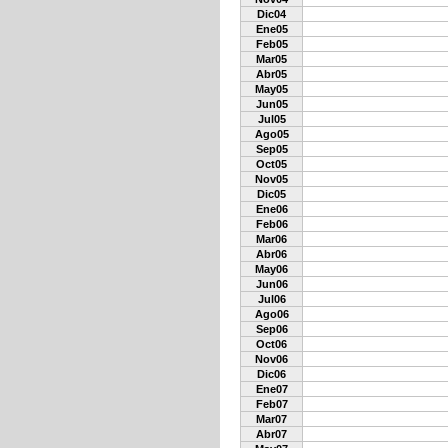
Dic04
Ene05
Feb05
Mar05
Abr05
May05
Jun05
Jul05
Ago05
Sep05
Oct05
Nov05
Dic05
Ene06
Feb06
Mar06
Abr06
May06
Jun06
Jul06
Ago06
Sep06
Oct06
Nov06
Dic06
Ene07
Feb07
Mar07
Abr07