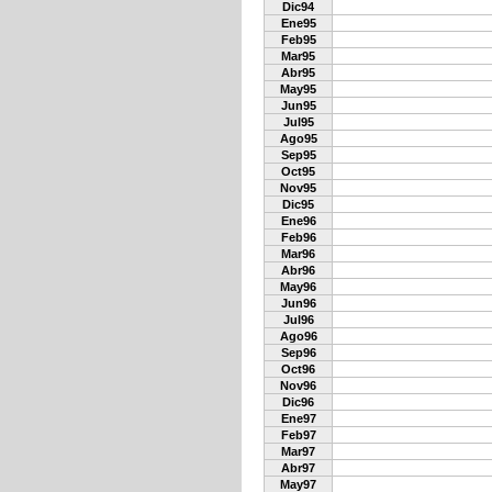
Dic94
Ene95
Feb95
Mar95
Abr95
May95
Jun95
Jul95
Ago95
Sep95
Oct95
Nov95
Dic95
Ene96
Feb96
Mar96
Abr96
May96
Jun96
Jul96
Ago96
Sep96
Oct96
Nov96
Dic96
Ene97
Feb97
Mar97
Abr97
May97