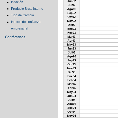
Jun92
Inflación
Jul92
Producto Bruto Interno
Ago92
Sep92
Tipo de Cambio
Oct92
Nov92
Índices de confianza
Dic92
empresarial
Ene93
Feb93
Contáctenos
Mar93
Abr93
May93
Jun93
Jul93
Ago93
Sep93
Oct93
Nov93
Dic93
Ene94
Feb94
Mar94
Abr94
May94
Jun94
Jul94
Ago94
Sep94
Oct94
Nov94