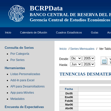
BCRPData
BANCO CENTRAL DE RESERVA DEL 
Gerencia Central de Estudios Económicos
Inicio
Calendario de Difusión
Cuadros Estadísticos
Guías
Ac
Consulta de Series
Inicio
/
Series Mensuales
/
Ver Tabl
Por Categoría
Desde:
Por Series
Hasta:
Herramientas
TENENCIAS DESMATERI
Listas Personalizadas
Add-In para Excel
API para Desarrolladores
Fecha
App para Móviles
Dic05
Ene06
Metadatos
Feb06
Mar06
Encuesta de Expectativas
Abr06