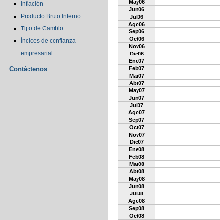
May06
Inflación
Jun06
Producto Bruto Interno
Jul06
Ago06
Tipo de Cambio
Sep06
Oct06
Índices de confianza
Nov06
empresarial
Dic06
Ene07
Contáctenos
Feb07
Mar07
Abr07
May07
Jun07
Jul07
Ago07
Sep07
Oct07
Nov07
Dic07
Ene08
Feb08
Mar08
Abr08
May08
Jun08
Jul08
Ago08
Sep08
Oct08