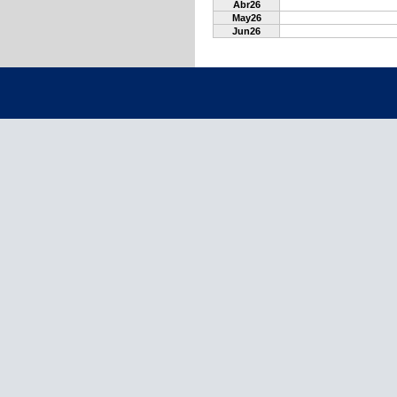
Abr26
May26
Jun26