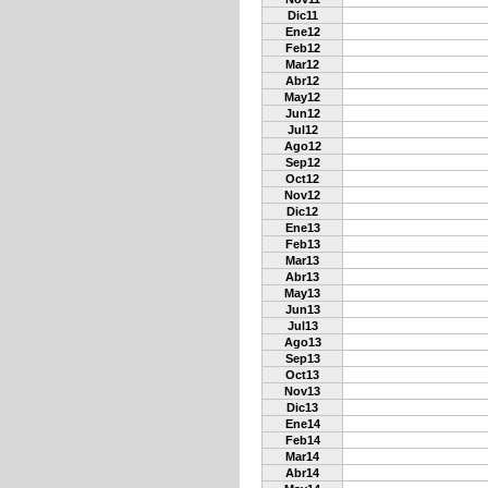
Dic11
Ene12
Feb12
Mar12
Abr12
May12
Jun12
Jul12
Ago12
Sep12
Oct12
Nov12
Dic12
Ene13
Feb13
Mar13
Abr13
May13
Jun13
Jul13
Ago13
Sep13
Oct13
Nov13
Dic13
Ene14
Feb14
Mar14
Abr14