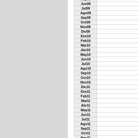
Jun09
Jul09
Ago09
Sep09
Oct09
Nov09
Dic09
Ene10
Feb10
Mar10
Abr10
May10
Jun10
Jul10
Ago10
Sep10
Oct10
Nov10
Dic10
Ene11
Feb11
Mar11
Abr11
May11
Jun11
Jul11
Ago11
Sep11
Oct11
Nov11