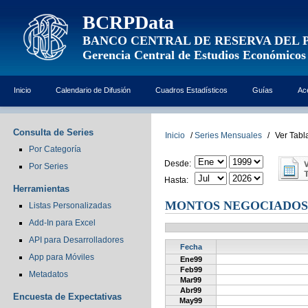
BCRPData
BANCO CENTRAL DE RESERVA DEL 
Gerencia Central de Estudios Económicos
Inicio
Calendario de Difusión
Cuadros Estadísticos
Guías
Ac
Consulta de Series
Inicio
/
Series Mensuales
/
Ver Tabl
Por Categoría
Desde:
Por Series
Hasta:
Herramientas
MONTOS NEGOCIADOS E
Listas Personalizadas
Add-In para Excel
API para Desarrolladores
Fecha
App para Móviles
Ene99
Feb99
Metadatos
Mar99
Abr99
Encuesta de Expectativas
May99