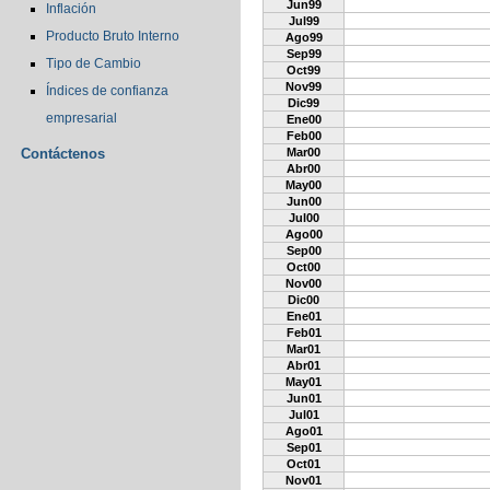
Jun99
Inflación
Jul99
Producto Bruto Interno
Ago99
Sep99
Tipo de Cambio
Oct99
Nov99
Índices de confianza
Dic99
empresarial
Ene00
Feb00
Contáctenos
Mar00
Abr00
May00
Jun00
Jul00
Ago00
Sep00
Oct00
Nov00
Dic00
Ene01
Feb01
Mar01
Abr01
May01
Jun01
Jul01
Ago01
Sep01
Oct01
Nov01