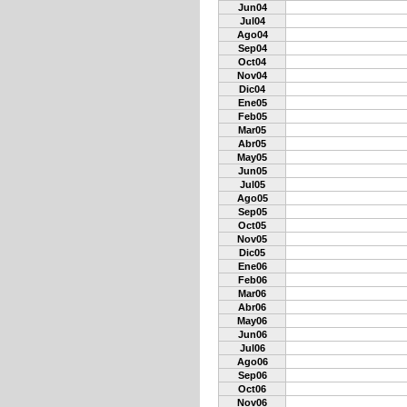
Jun04
Jul04
Ago04
Sep04
Oct04
Nov04
Dic04
Ene05
Feb05
Mar05
Abr05
May05
Jun05
Jul05
Ago05
Sep05
Oct05
Nov05
Dic05
Ene06
Feb06
Mar06
Abr06
May06
Jun06
Jul06
Ago06
Sep06
Oct06
Nov06