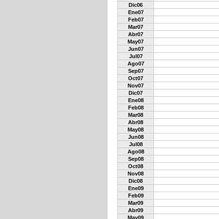
Dic06
Ene07
Feb07
Mar07
Abr07
May07
Jun07
Jul07
Ago07
Sep07
Oct07
Nov07
Dic07
Ene08
Feb08
Mar08
Abr08
May08
Jun08
Jul08
Ago08
Sep08
Oct08
Nov08
Dic08
Ene09
Feb09
Mar09
Abr09
May09