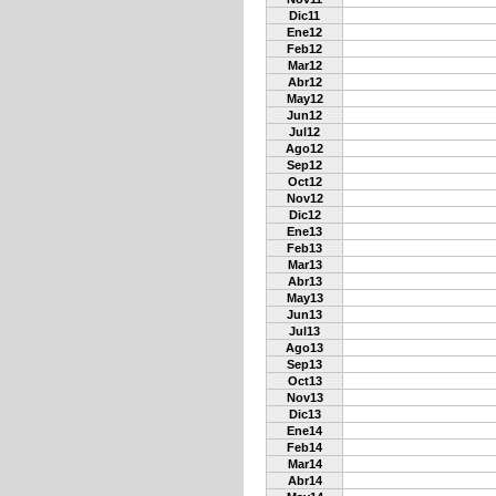
Dic11
Ene12
Feb12
Mar12
Abr12
May12
Jun12
Jul12
Ago12
Sep12
Oct12
Nov12
Dic12
Ene13
Feb13
Mar13
Abr13
May13
Jun13
Jul13
Ago13
Sep13
Oct13
Nov13
Dic13
Ene14
Feb14
Mar14
Abr14