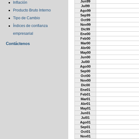
Jun99
Inflación
Jul99
Producto Bruto Interno
Ago99
Sep99
Tipo de Cambio
Oct99
Nov99
Índices de confianza
Dic99
empresarial
Ene00
Feb00
Contáctenos
Mar00
Abr00
May00
Jun00
Jul00
Ago00
Sep00
Oct00
Nov00
Dic00
Ene01
Feb01
Mar01
Abr01
May01
Jun01
Jul01
Ago01
Sep01
Oct01
Nov01