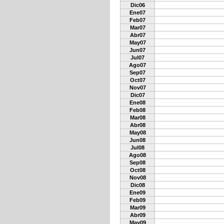
Dic06
Ene07
Feb07
Mar07
Abr07
May07
Jun07
Jul07
Ago07
Sep07
Oct07
Nov07
Dic07
Ene08
Feb08
Mar08
Abr08
May08
Jun08
Jul08
Ago08
Sep08
Oct08
Nov08
Dic08
Ene09
Feb09
Mar09
Abr09
May09