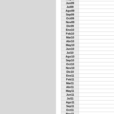
Jun09
Jul09
Ago09
Sep09
Oct09
Nov09
Dic09
Ene10
Feb10
Mar10
Abr10
May10
Jun10
Jul10
Ago10
Sep10
Oct10
Nov10
Dic10
Ene11
Feb11
Mar11
Abr11
May11
Jun11
Jul11
Ago11
Sep11
Oct11
Nov11