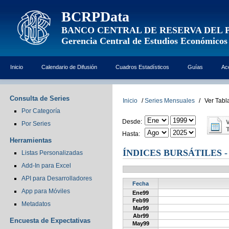
BCRPData
BANCO CENTRAL DE RESERVA DEL 
Gerencia Central de Estudios Económicos
Inicio
Calendario de Difusión
Cuadros Estadísticos
Guías
Ac
Consulta de Series
Inicio
/
Series Mensuales
/
Ver Tabl
Por Categoría
Desde:
Por Series
Hasta:
Herramientas
ÍNDICES BURSÁTILES - 
Listas Personalizadas
Add-In para Excel
API para Desarrolladores
Fecha
App para Móviles
Ene99
Feb99
Metadatos
Mar99
Abr99
Encuesta de Expectativas
May99