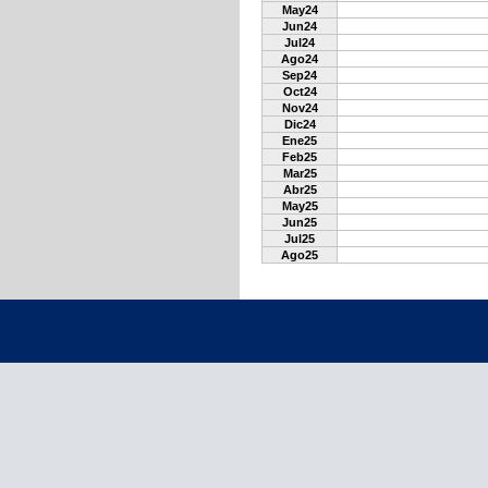
May24
Jun24
Jul24
Ago24
Sep24
Oct24
Nov24
Dic24
Ene25
Feb25
Mar25
Abr25
May25
Jun25
Jul25
Ago25