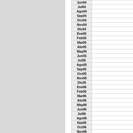
Jun04
Jul04
Ago04
Sep04
Oct04
Nov04
Dic04
Ene05
Feb05
Mar05
Abr05
May05
Jun05
Jul05
Ago05
Sep05
Oct05
Nov05
Dic05
Ene06
Feb06
Mar06
Abr06
May06
Jun06
Jul06
Ago06
Sep06
Oct06
Nov06