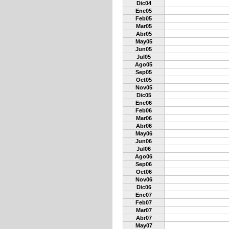
Dic04
Ene05
Feb05
Mar05
Abr05
May05
Jun05
Jul05
Ago05
Sep05
Oct05
Nov05
Dic05
Ene06
Feb06
Mar06
Abr06
May06
Jun06
Jul06
Ago06
Sep06
Oct06
Nov06
Dic06
Ene07
Feb07
Mar07
Abr07
May07