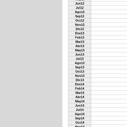
Jun12
Jul12
Ago12
Sep12
Oct12
Nov12
Dic12
Ene13
Feb13
Mar13
Abr13
May13
Jun13
Jul13
Ago13
Sep13
Oct13
Nov13
Dic13
Ene14
Feb14
Mar14
Abr14
May14
Jun14
Jul14
Ago14
Sep14
Oct14
Nov14