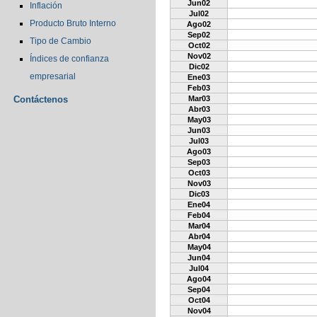
Jun02
Inflación
Jul02
Producto Bruto Interno
Ago02
Sep02
Tipo de Cambio
Oct02
Nov02
Índices de confianza
Dic02
empresarial
Ene03
Feb03
Contáctenos
Mar03
Abr03
May03
Jun03
Jul03
Ago03
Sep03
Oct03
Nov03
Dic03
Ene04
Feb04
Mar04
Abr04
May04
Jun04
Jul04
Ago04
Sep04
Oct04
Nov04