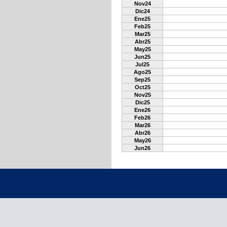
Nov24
Dic24
Ene25
Feb25
Mar25
Abr25
May25
Jun25
Jul25
Ago25
Sep25
Oct25
Nov25
Dic25
Ene26
Feb26
Mar26
Abr26
May26
Jun26