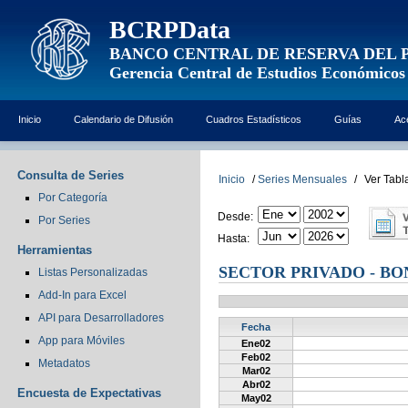
BCRPData
BANCO CENTRAL DE RESERVA DEL 
Gerencia Central de Estudios Económicos
Inicio
Calendario de Difusión
Cuadros Estadísticos
Guías
Ac
Consulta de Series
Inicio
/
Series Mensuales
/
Ver Tabl
Por Categoría
Desde:
Por Series
Hasta:
Herramientas
SECTOR PRIVADO - BO
Listas Personalizadas
Add-In para Excel
API para Desarrolladores
Fecha
App para Móviles
Ene02
Feb02
Metadatos
Mar02
Abr02
Encuesta de Expectativas
May02