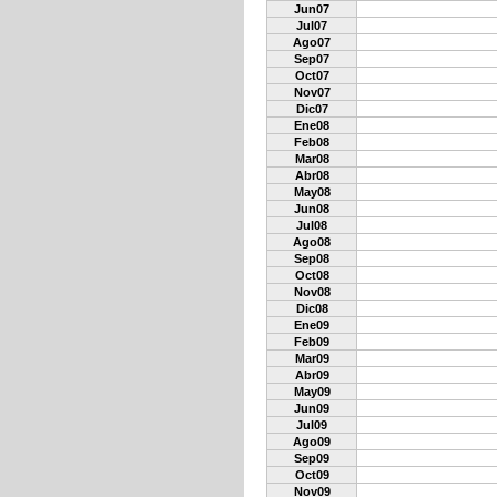
Jun07
Jul07
Ago07
Sep07
Oct07
Nov07
Dic07
Ene08
Feb08
Mar08
Abr08
May08
Jun08
Jul08
Ago08
Sep08
Oct08
Nov08
Dic08
Ene09
Feb09
Mar09
Abr09
May09
Jun09
Jul09
Ago09
Sep09
Oct09
Nov09