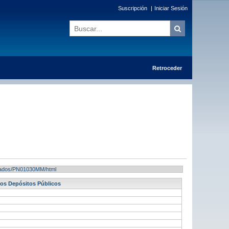
Suscripción
|
Iniciar Sesión
Retroceder
ultados/PN01030MM/html
ldos Depósitos Públicos