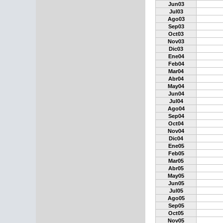
Jun03
Jul03
Ago03
Sep03
Oct03
Nov03
Dic03
Ene04
Feb04
Mar04
Abr04
May04
Jun04
Jul04
Ago04
Sep04
Oct04
Nov04
Dic04
Ene05
Feb05
Mar05
Abr05
May05
Jun05
Jul05
Ago05
Sep05
Oct05
Nov05