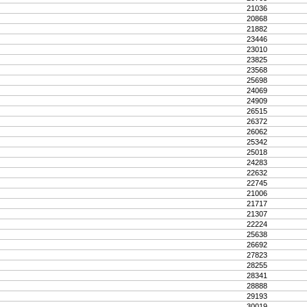
21036
20868
21882
23446
23010
23825
23568
25698
24069
24909
26515
26372
26062
25342
25018
24283
22632
22745
21006
21717
21307
22224
25638
26692
27823
28255
28341
28888
29193
30019