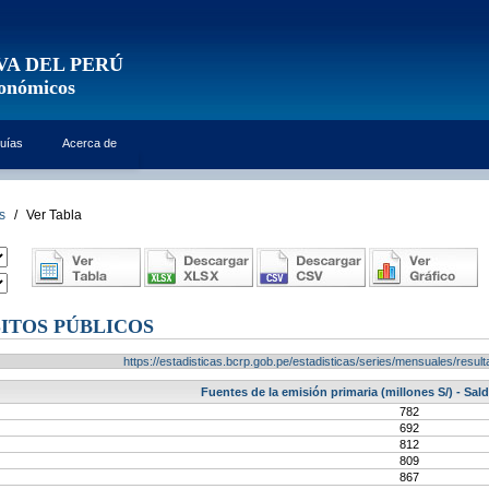
VA DEL PERÚ
conómicos
uías
Acerca de
s
/
Ver Tabla
ITOS PÚBLICOS
https://estadisticas.bcrp.gob.pe/estadisticas/series/mensuales/res
Fuentes de la emisión primaria (millones S/) - Sa
782
692
812
809
867