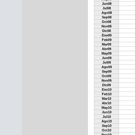
Jun08
Jul08
Ago08
Sep08
Oct08
Nov08
Dic08
Ene09
Feb09
Mar09
Abr09
May09
Jun09
Jul09
Ago09
Sep09
Oct09
Nov09
Dic09
Ene10
Feb10
Mar10
Abr10
May10
Jun10
Jul10
Ago10
Sep10
Oct10
Nov10