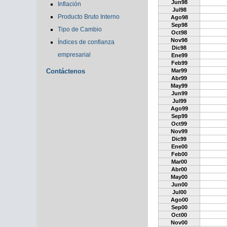
Jun98
Inflación
Jul98
Producto Bruto Interno
Ago98
Sep98
Tipo de Cambio
Oct98
Nov98
Índices de confianza
Dic98
empresarial
Ene99
Feb99
Contáctenos
Mar99
Abr99
May99
Jun99
Jul99
Ago99
Sep99
Oct99
Nov99
Dic99
Ene00
Feb00
Mar00
Abr00
May00
Jun00
Jul00
Ago00
Sep00
Oct00
Nov00