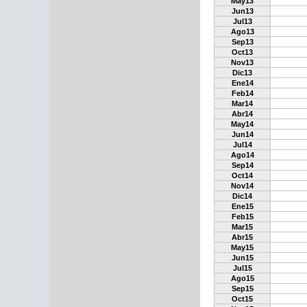
May13
Jun13
Jul13
Ago13
Sep13
Oct13
Nov13
Dic13
Ene14
Feb14
Mar14
Abr14
May14
Jun14
Jul14
Ago14
Sep14
Oct14
Nov14
Dic14
Ene15
Feb15
Mar15
Abr15
May15
Jun15
Jul15
Ago15
Sep15
Oct15