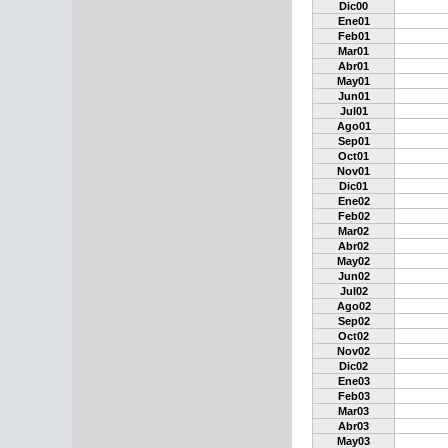
Dic00
Ene01
Feb01
Mar01
Abr01
May01
Jun01
Jul01
Ago01
Sep01
Oct01
Nov01
Dic01
Ene02
Feb02
Mar02
Abr02
May02
Jun02
Jul02
Ago02
Sep02
Oct02
Nov02
Dic02
Ene03
Feb03
Mar03
Abr03
May03