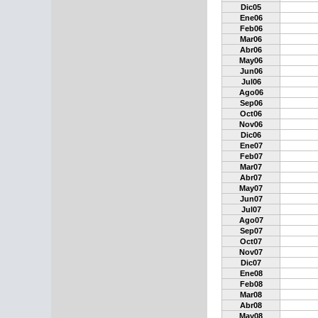
Dic05
Ene06
Feb06
Mar06
Abr06
May06
Jun06
Jul06
Ago06
Sep06
Oct06
Nov06
Dic06
Ene07
Feb07
Mar07
Abr07
May07
Jun07
Jul07
Ago07
Sep07
Oct07
Nov07
Dic07
Ene08
Feb08
Mar08
Abr08
May08