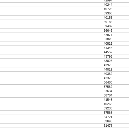
42994
40244
40728
39366
40155
39186
39409
36646
37877
37828
40819
44346
44552
43793
43026
43975
44012
40362
42379
36488
37562
37634
38784
41546
40263
39233
37568
34721
33693
31478