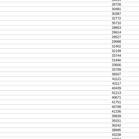
26726
30481
30387
32772
35710
28853
29614
29527
29998
31402
32199
33744
31940
33606
33799
36507
41121
43117
40439
41213
40671
41751
40798
41336
39939
39151
36242
38995
43238