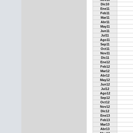
Dic10
Ene11
Feb11
Mar11
Abr11
May11
Jun11
Jul11
Ago11
Sep11
Oct11
Nov11
Dic11
Ene12
Feb12
Mar12
Abr12
May12
Jun12
Jul12
Ago12
Sep12
Oct12
Nov12
Dic12
Ene13
Feb13
Mar13
Abr13