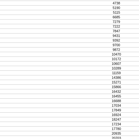
4738
5190
5115
6685
7279
7222
7847
9431
9392
9700
9872
10470
10172
10607
10289
11159
14386
15271
15866
16432
16455
16688
17034
17849
16924
18247
17234
17780
20935
20703