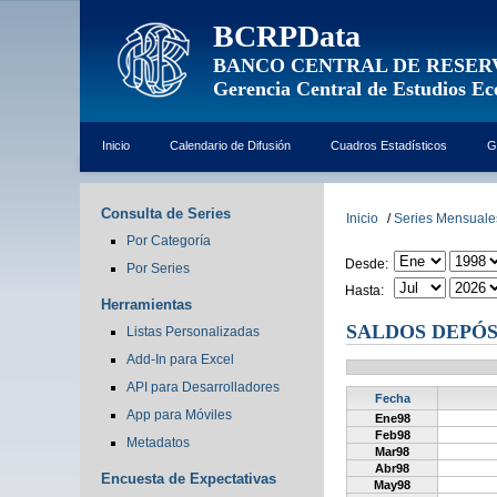
BCRPData
BANCO CENTRAL DE RESER
Gerencia Central de Estudios E
Inicio
Calendario de Difusión
Cuadros Estadísticos
G
Consulta de Series
Inicio
/
Series Mensuale
Por Categoría
Desde:
Por Series
Hasta:
Herramientas
SALDOS DEPÓS
Listas Personalizadas
Add-In para Excel
API para Desarrolladores
Fecha
App para Móviles
Ene98
Feb98
Metadatos
Mar98
Abr98
Encuesta de Expectativas
May98