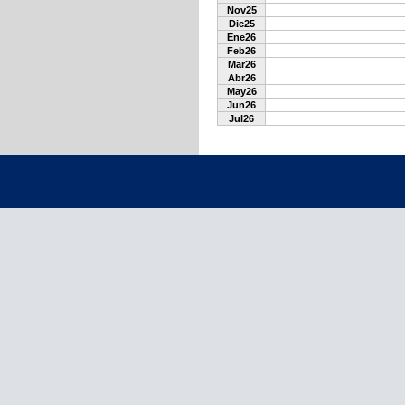
Nov25
Dic25
Ene26
Feb26
Mar26
Abr26
May26
Jun26
Jul26