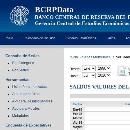
BCRPData
BANCO CENTRAL DE RESERVA DEL 
Gerencia Central de Estudios Económicos
Inicio
Calendario de Difusión
Cuadros Estadísticos
Guías
Ac
Consulta de Series
Inicio
/
Series Mensuales
/
Ver Tabl
Por Categoría
Desde:
Por Series
Hasta:
Herramientas
SALDOS VALORES DEL 
Listas Personalizadas
Add-In para Excel
API para Desarrolladores
Fecha
Fue
App para Móviles
Ene98
Feb98
Metadatos
Mar98
Abr98
Encuesta de Expectativas
May98