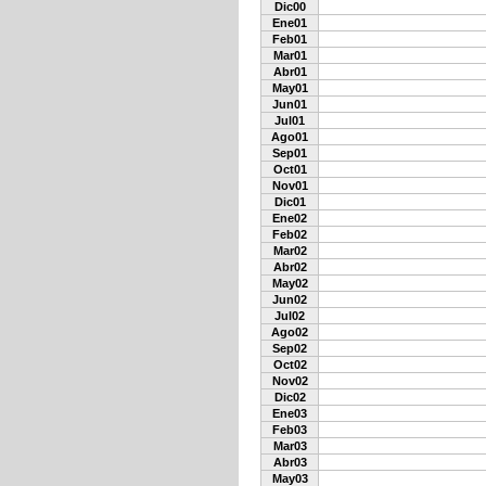
Dic00
Ene01
Feb01
Mar01
Abr01
May01
Jun01
Jul01
Ago01
Sep01
Oct01
Nov01
Dic01
Ene02
Feb02
Mar02
Abr02
May02
Jun02
Jul02
Ago02
Sep02
Oct02
Nov02
Dic02
Ene03
Feb03
Mar03
Abr03
May03