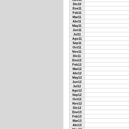
Dic10
Ene11
Feb11
Mar11
Abr11
May11
Jun11
Jul11
Ago11
Sep11
Oct11
Nov11
Dic11
Ene12
Feb12
Mar12
Abr12
May12
Jun12
Jul12
Ago12
Sep12
Oct12
Nov12
Dic12
Ene13
Feb13
Mar13
Abr13