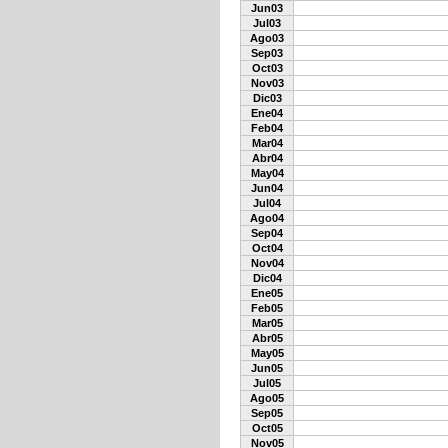
Jun03
Jul03
Ago03
Sep03
Oct03
Nov03
Dic03
Ene04
Feb04
Mar04
Abr04
May04
Jun04
Jul04
Ago04
Sep04
Oct04
Nov04
Dic04
Ene05
Feb05
Mar05
Abr05
May05
Jun05
Jul05
Ago05
Sep05
Oct05
Nov05