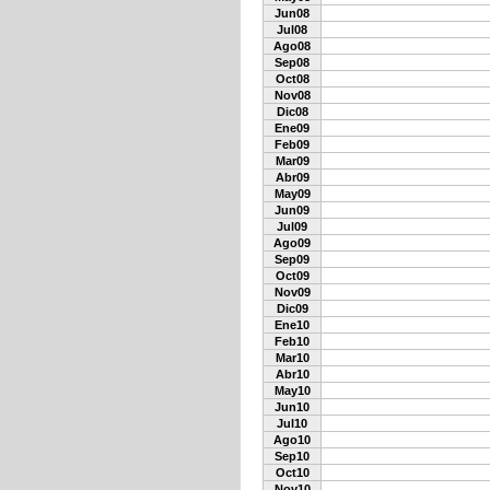
Jun08
Jul08
Ago08
Sep08
Oct08
Nov08
Dic08
Ene09
Feb09
Mar09
Abr09
May09
Jun09
Jul09
Ago09
Sep09
Oct09
Nov09
Dic09
Ene10
Feb10
Mar10
Abr10
May10
Jun10
Jul10
Ago10
Sep10
Oct10
Nov10