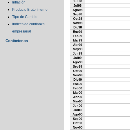
Jun98
Inflación
Jul98
Producto Bruto Interno
Ago98
Sep98
Tipo de Cambio
Oct98
Nov98
Índices de confianza
Dic98
empresarial
Ene99
Feb99
Contáctenos
Mar99
Abr99
May99
Jun99
Jul99
Ago99
Sep99
Oct99
Nov99
Dic99
Ene00
Feb00
Mar00
Abr00
May00
Jun00
Jul00
Ago00
Sep00
Oct00
Nov00