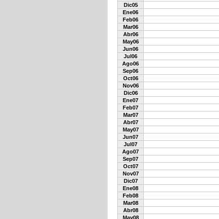
Dic05
Ene06
Feb06
Mar06
Abr06
May06
Jun06
Jul06
Ago06
Sep06
Oct06
Nov06
Dic06
Ene07
Feb07
Mar07
Abr07
May07
Jun07
Jul07
Ago07
Sep07
Oct07
Nov07
Dic07
Ene08
Feb08
Mar08
Abr08
May08