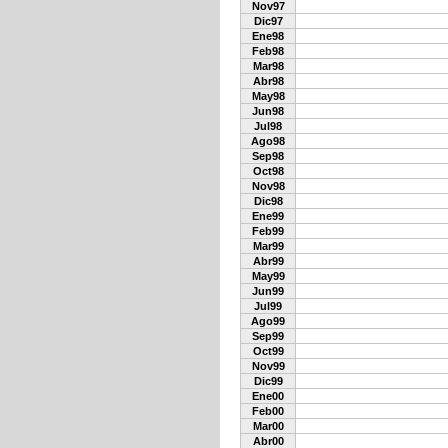
Nov97
Dic97
Ene98
Feb98
Mar98
Abr98
May98
Jun98
Jul98
Ago98
Sep98
Oct98
Nov98
Dic98
Ene99
Feb99
Mar99
Abr99
May99
Jun99
Jul99
Ago99
Sep99
Oct99
Nov99
Dic99
Ene00
Feb00
Mar00
Abr00