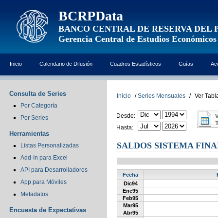
BCRPData
BANCO CENTRAL DE RESERVA DEL 
Gerencia Central de Estudios Económicos
Inicio
Calendario de Difusión
Cuadros Estadísticos
Guías
Ac
Consulta de Series
Inicio
/
Series Mensuales
/
Ver Tabl
Por Categoría
Desde:
Por Series
Hasta:
Herramientas
SALDOS SISTEMA FIN
Listas Personalizadas
Add-In para Excel
API para Desarrolladores
Fecha
App para Móviles
Dic94
Ene95
Metadatos
Feb95
Mar95
Encuesta de Expectativas
Abr95