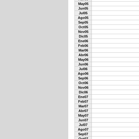
May05
Jun05
Jul05
Ago05
Sep05
Oct05
Nov05
Dic05
Ene06
Feb06
Mar06
Abr06
May06
Jun06
Jul06
Ago06
Sep06
Oct06
Nov06
Dic06
Ene07
Feb07
Mar07
Abr07
May07
Jun07
Jul07
Ago07
Sep07
Oct07