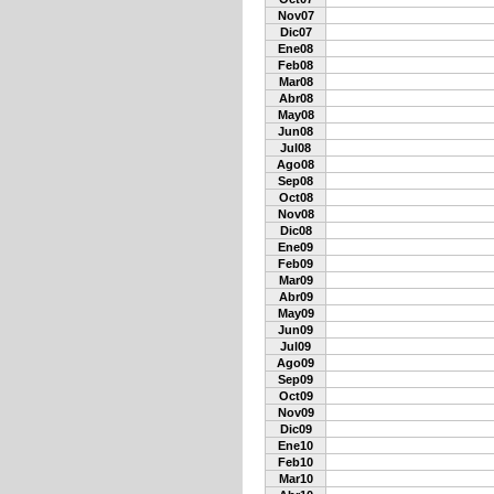
Nov07
Dic07
Ene08
Feb08
Mar08
Abr08
May08
Jun08
Jul08
Ago08
Sep08
Oct08
Nov08
Dic08
Ene09
Feb09
Mar09
Abr09
May09
Jun09
Jul09
Ago09
Sep09
Oct09
Nov09
Dic09
Ene10
Feb10
Mar10