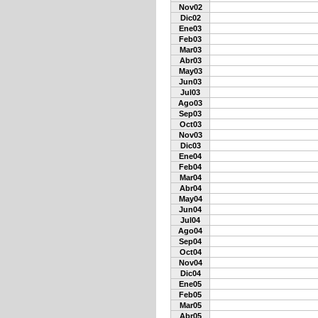
Nov02
Dic02
Ene03
Feb03
Mar03
Abr03
May03
Jun03
Jul03
Ago03
Sep03
Oct03
Nov03
Dic03
Ene04
Feb04
Mar04
Abr04
May04
Jun04
Jul04
Ago04
Sep04
Oct04
Nov04
Dic04
Ene05
Feb05
Mar05
Abr05