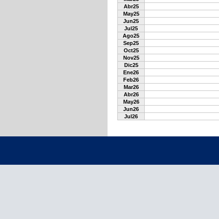
Abr25
May25
Jun25
Jul25
Ago25
Sep25
Oct25
Nov25
Dic25
Ene26
Feb26
Mar26
Abr26
May26
Jun26
Jul26