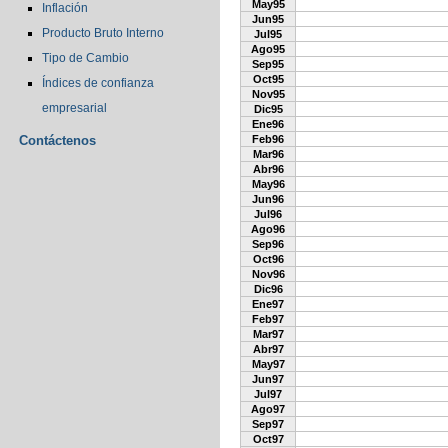
May95
Inflación
Jun95
Producto Bruto Interno
Jul95
Ago95
Tipo de Cambio
Sep95
Oct95
Índices de confianza
Nov95
empresarial
Dic95
Ene96
Contáctenos
Feb96
Mar96
Abr96
May96
Jun96
Jul96
Ago96
Sep96
Oct96
Nov96
Dic96
Ene97
Feb97
Mar97
Abr97
May97
Jun97
Jul97
Ago97
Sep97
Oct97