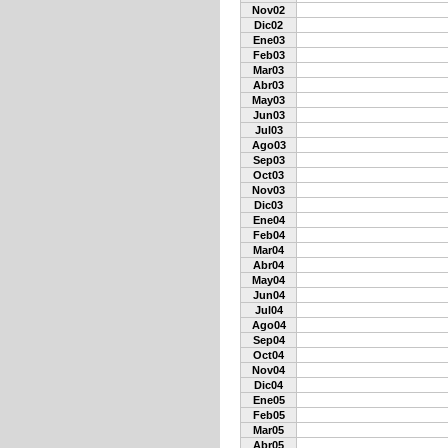
Nov02
Dic02
Ene03
Feb03
Mar03
Abr03
May03
Jun03
Jul03
Ago03
Sep03
Oct03
Nov03
Dic03
Ene04
Feb04
Mar04
Abr04
May04
Jun04
Jul04
Ago04
Sep04
Oct04
Nov04
Dic04
Ene05
Feb05
Mar05
Abr05