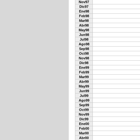
Nov97
Dic97
Ene98
Feb98
Mar98
Abr98
May98
Jun98
Jul98
Ago98
Sep98
Oct98
Nov98
Dic98
Ene99
Feb99
Mar99
Abr99
May99
Jun99
Jul99
Ago99
Sep99
Oct99
Nov99
Dic99
Ene00
Feb00
Mar00
Abr00