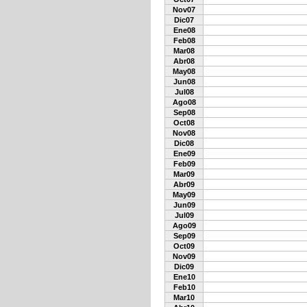
Nov07
Dic07
Ene08
Feb08
Mar08
Abr08
May08
Jun08
Jul08
Ago08
Sep08
Oct08
Nov08
Dic08
Ene09
Feb09
Mar09
Abr09
May09
Jun09
Jul09
Ago09
Sep09
Oct09
Nov09
Dic09
Ene10
Feb10
Mar10