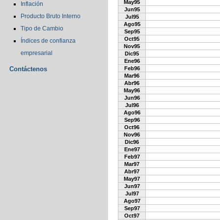
May95
Inflación
Jun95
Producto Bruto Interno
Jul95
Ago95
Tipo de Cambio
Sep95
Oct95
Índices de confianza
Nov95
empresarial
Dic95
Ene96
Contáctenos
Feb96
Mar96
Abr96
May96
Jun96
Jul96
Ago96
Sep96
Oct96
Nov96
Dic96
Ene97
Feb97
Mar97
Abr97
May97
Jun97
Jul97
Ago97
Sep97
Oct97