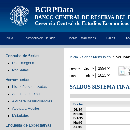
BCRPData
BANCO CENTRAL DE RESERVA DEL 
Gerencia Central de Estudios Económicos
Inicio
Calendario de Difusión
Cuadros Estadísticos
Guías
Ac
Consulta de Series
Inicio
/
Series Mensuales
/
Ver Tabl
Por Categoría
Desde:
Por Series
Hasta:
Herramientas
SALDOS SISTEMA FIN
Listas Personalizadas
Add-In para Excel
API para Desarrolladores
Fecha
App para Móviles
Dic94
Ene95
Metadatos
Feb95
Mar95
Encuesta de Expectativas
Abr95