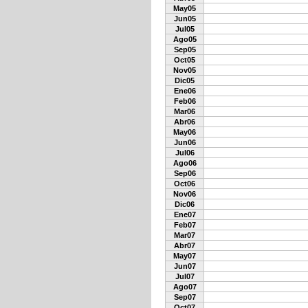
May05
Jun05
Jul05
Ago05
Sep05
Oct05
Nov05
Dic05
Ene06
Feb06
Mar06
Abr06
May06
Jun06
Jul06
Ago06
Sep06
Oct06
Nov06
Dic06
Ene07
Feb07
Mar07
Abr07
May07
Jun07
Jul07
Ago07
Sep07
Oct07