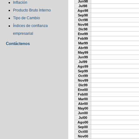
Jun98
Inflación
Jul98
Producto Bruto Interno
Ago98
Sep98
Tipo de Cambio
Oct98
Nov98
Índices de confianza
Dic98
empresarial
Ene99
Feb99
Contáctenos
Mar99
Abr99
May99
Jun99
Jul99
Ago99
Sep99
Oct99
Nov99
Dic99
Ene00
Feb00
Mar00
Abr00
May00
Jun00
Jul00
Ago00
Sep00
Oct00
Nov00