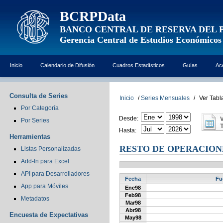
BCRPData
BANCO CENTRAL DE RESERVA DEL 
Gerencia Central de Estudios Económicos
Inicio
Calendario de Difusión
Cuadros Estadísticos
Guías
Ac
Consulta de Series
Inicio
/
Series Mensuales
/
Ver Tabl
Por Categoría
Desde:
Por Series
Hasta:
Herramientas
RESTO DE OPERACIONE
Listas Personalizadas
Add-In para Excel
API para Desarrolladores
Fecha
Fu
App para Móviles
Ene98
Feb98
Metadatos
Mar98
Abr98
Encuesta de Expectativas
May98