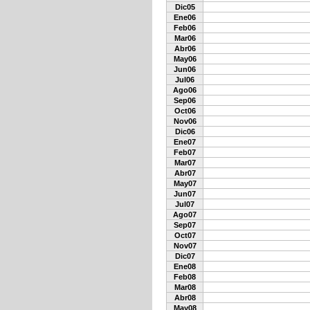
Dic05
Ene06
Feb06
Mar06
Abr06
May06
Jun06
Jul06
Ago06
Sep06
Oct06
Nov06
Dic06
Ene07
Feb07
Mar07
Abr07
May07
Jun07
Jul07
Ago07
Sep07
Oct07
Nov07
Dic07
Ene08
Feb08
Mar08
Abr08
May08