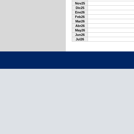
Nov25
Dic25
Ene26
Feb26
Mar26
Abr26
May26
Jun26
Jul26