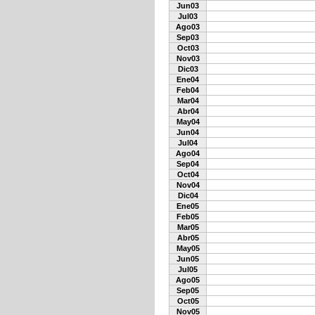
Jun03
Jul03
Ago03
Sep03
Oct03
Nov03
Dic03
Ene04
Feb04
Mar04
Abr04
May04
Jun04
Jul04
Ago04
Sep04
Oct04
Nov04
Dic04
Ene05
Feb05
Mar05
Abr05
May05
Jun05
Jul05
Ago05
Sep05
Oct05
Nov05