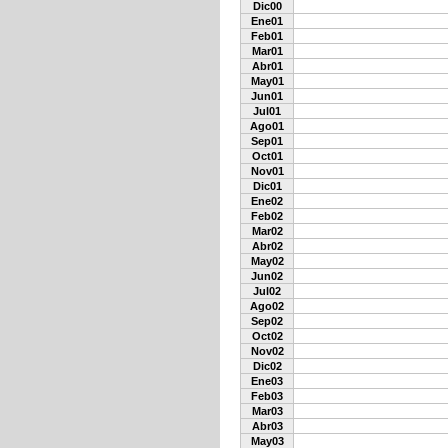
Dic00
Ene01
Feb01
Mar01
Abr01
May01
Jun01
Jul01
Ago01
Sep01
Oct01
Nov01
Dic01
Ene02
Feb02
Mar02
Abr02
May02
Jun02
Jul02
Ago02
Sep02
Oct02
Nov02
Dic02
Ene03
Feb03
Mar03
Abr03
May03