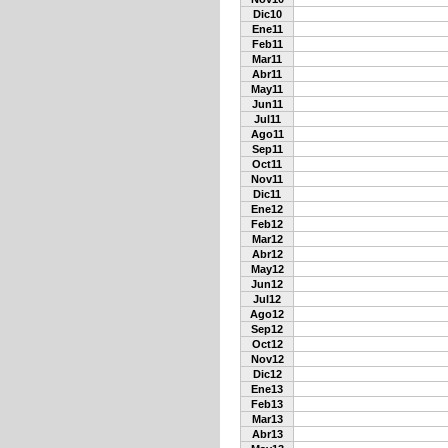
Dic10
Ene11
Feb11
Mar11
Abr11
May11
Jun11
Jul11
Ago11
Sep11
Oct11
Nov11
Dic11
Ene12
Feb12
Mar12
Abr12
May12
Jun12
Jul12
Ago12
Sep12
Oct12
Nov12
Dic12
Ene13
Feb13
Mar13
Abr13