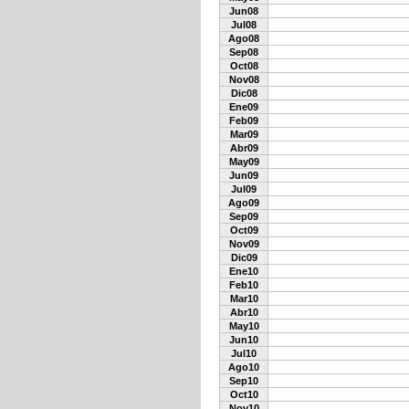
Jun08
Jul08
Ago08
Sep08
Oct08
Nov08
Dic08
Ene09
Feb09
Mar09
Abr09
May09
Jun09
Jul09
Ago09
Sep09
Oct09
Nov09
Dic09
Ene10
Feb10
Mar10
Abr10
May10
Jun10
Jul10
Ago10
Sep10
Oct10
Nov10