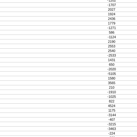
-1202
-1707
2027
1924
2436
1779
-1271
586
-1124
2190
2553
2540
-2533
1431
650
-2020
-5105
1580
3565
210
-1910
-1025
822
4524
1175
-3144
-407
-3215
-3463
-224