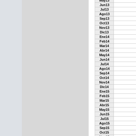
May13
Jun13
Jul13
Ago13
Sep13
Oct13
Nov13
Dic13
Ene14
Feb14
Mar14
Abr14
May14
Jun14
Jul14
Ago14
Sep14
Oct14
Nov14
Dic14
Ene15
Feb15
Mar15
Abr15
May15
Jun15
Jul15
Ago15
Sep15
Oct15