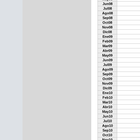
Jun08
Jul08
Ago08
Sep08
Oct08
Nov08
Dic08
Ene09
Feb09
Mar09
Abr09
May09
Jun09
Jul09
Ago09
Sep09
Oct09
Nov09
Dic09
Ene10
Feb10
Mar10
Abr10
May10
Jun10
Jul10
Ago10
Sep10
Oct10
Nov10