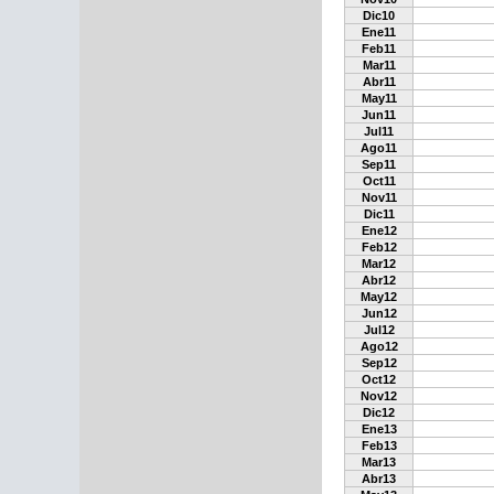
Dic10
Ene11
Feb11
Mar11
Abr11
May11
Jun11
Jul11
Ago11
Sep11
Oct11
Nov11
Dic11
Ene12
Feb12
Mar12
Abr12
May12
Jun12
Jul12
Ago12
Sep12
Oct12
Nov12
Dic12
Ene13
Feb13
Mar13
Abr13