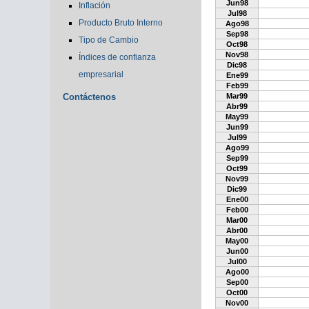
Jun98
Inflación
Jul98
Producto Bruto Interno
Ago98
Sep98
Tipo de Cambio
Oct98
Nov98
Índices de confianza
Dic98
empresarial
Ene99
Feb99
Contáctenos
Mar99
Abr99
May99
Jun99
Jul99
Ago99
Sep99
Oct99
Nov99
Dic99
Ene00
Feb00
Mar00
Abr00
May00
Jun00
Jul00
Ago00
Sep00
Oct00
Nov00