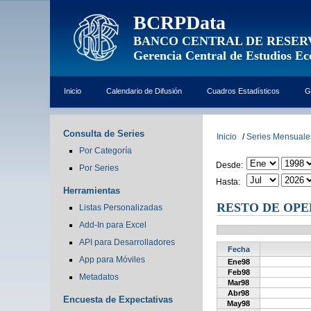
BCRPData
BANCO CENTRAL DE RESER
Gerencia Central de Estudios E
Inicio
Calendario de Difusión
Cuadros Estadísticos
G
Consulta de Series
Inicio
/
Series Mensuale
Por Categoría
Desde:
Por Series
Hasta:
Herramientas
RESTO DE OPE
Listas Personalizadas
Add-In para Excel
API para Desarrolladores
Fecha
App para Móviles
Ene98
Feb98
Metadatos
Mar98
Abr98
Encuesta de Expectativas
May98