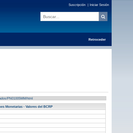
Suscripción
|
Iniciar Sesión
Retroceder
ultados/PN01005MM/html
ones Monetarias - Valores del BCRP