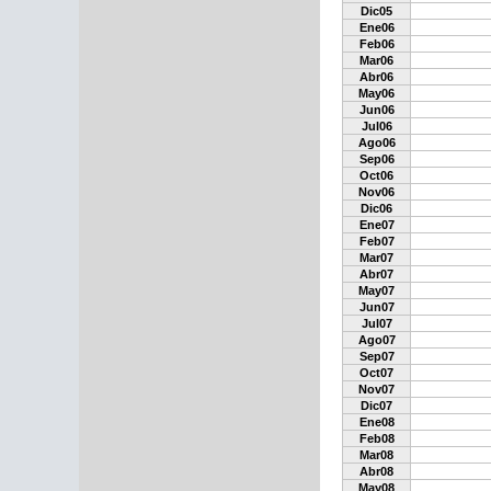
Dic05
Ene06
Feb06
Mar06
Abr06
May06
Jun06
Jul06
Ago06
Sep06
Oct06
Nov06
Dic06
Ene07
Feb07
Mar07
Abr07
May07
Jun07
Jul07
Ago07
Sep07
Oct07
Nov07
Dic07
Ene08
Feb08
Mar08
Abr08
May08