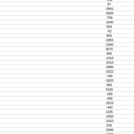
67
-3941
-3920
-759
-1640
603
-52
800
-1955
-2460
3570
860
-1010
-2510
-2980
-2022
-199
-1820
900
3160
-180
-459
-2010
-440
1335
-1650
-1410
530
-3340