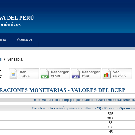
VA DEL PERÚ
conómicos
uías
Acerca de
s
/
Ver Tabla
RACIONES MONETARIAS - VALORES DEL BCRP
https://estadisticas.bcrp.gob.pe/estadisticas/series/mensuales/res
Fuentes de la emisión primaria (millones S/) - Resto de Operaci
-515
368
-88
-150
145