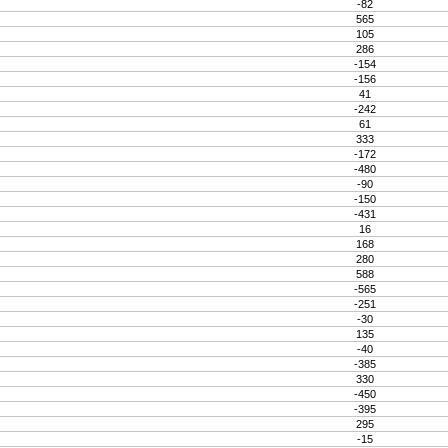
-82
565
105
286
-154
-156
41
-242
61
333
-172
-480
-90
-150
-431
16
168
280
588
-565
-251
-30
135
-40
-385
330
-450
-395
295
-15