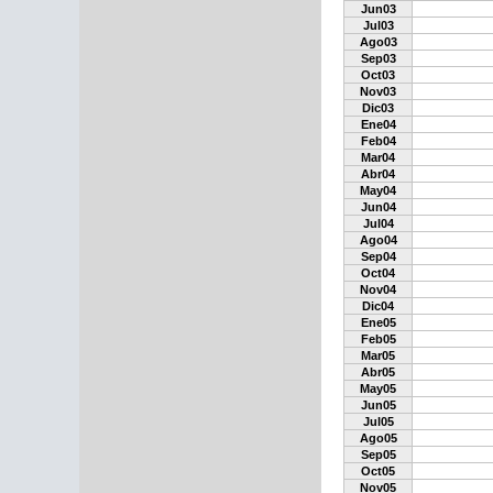
Jun03
Jul03
Ago03
Sep03
Oct03
Nov03
Dic03
Ene04
Feb04
Mar04
Abr04
May04
Jun04
Jul04
Ago04
Sep04
Oct04
Nov04
Dic04
Ene05
Feb05
Mar05
Abr05
May05
Jun05
Jul05
Ago05
Sep05
Oct05
Nov05