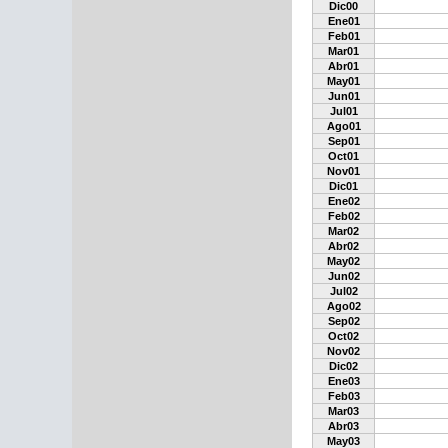
Dic00
Ene01
Feb01
Mar01
Abr01
May01
Jun01
Jul01
Ago01
Sep01
Oct01
Nov01
Dic01
Ene02
Feb02
Mar02
Abr02
May02
Jun02
Jul02
Ago02
Sep02
Oct02
Nov02
Dic02
Ene03
Feb03
Mar03
Abr03
May03