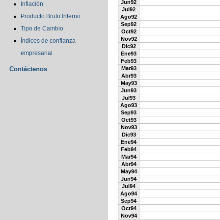
Jun92
Inflación
Jul92
Producto Bruto Interno
Ago92
Sep92
Tipo de Cambio
Oct92
Nov92
Índices de confianza
Dic92
empresarial
Ene93
Feb93
Contáctenos
Mar93
Abr93
May93
Jun93
Jul93
Ago93
Sep93
Oct93
Nov93
Dic93
Ene94
Feb94
Mar94
Abr94
May94
Jun94
Jul94
Ago94
Sep94
Oct94
Nov94