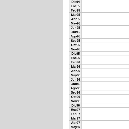
Dic94
Ene95
Feb95
Mar95
Abr95
May95
Jun95
Jul95
Ago95
Sep95
Oct95
Nov95
Dic95
Ene96
Feb96
Mar96
Abr96
May96
Jun96
Jul96
Ago96
Sep96
Oct96
Nov96
Dic96
Ene97
Feb97
Mar97
Abr97
May97