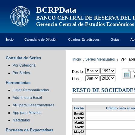
BCRPData
BANCO CENTRAL DE RESERVA DEL 
Gerencia Central de Estudios Económicos
Inicio
Calendario de Difusión
Cuadros Estadísticos
Guías
Ac
Consulta de Series
Inicio
/
Series Mensuales
/
Ver Tabl
Por Categoría
Desde:
Por Series
Hasta:
Herramientas
RESTO DE SOCIEDADES 
Listas Personalizadas
Add-In para Excel
API para Desarrolladores
Fecha
Crédito neto al se
App para Móviles
Ene92
Feb92
Metadatos
Mar92
Abr92
Encuesta de Expectativas
May92