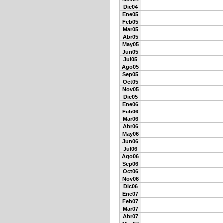
Dic04
Ene05
Feb05
Mar05
Abr05
May05
Jun05
Jul05
Ago05
Sep05
Oct05
Nov05
Dic05
Ene06
Feb06
Mar06
Abr06
May06
Jun06
Jul06
Ago06
Sep06
Oct06
Nov06
Dic06
Ene07
Feb07
Mar07
Abr07