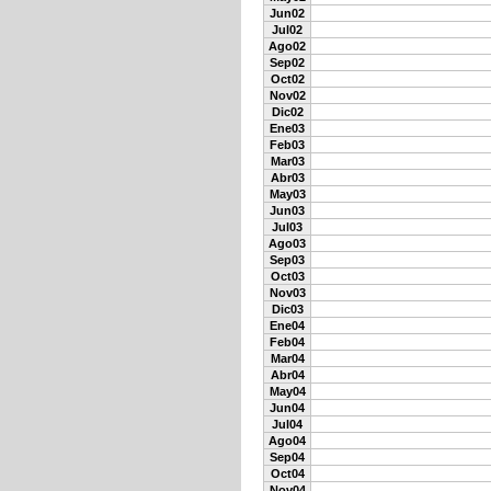
Jun02
Jul02
Ago02
Sep02
Oct02
Nov02
Dic02
Ene03
Feb03
Mar03
Abr03
May03
Jun03
Jul03
Ago03
Sep03
Oct03
Nov03
Dic03
Ene04
Feb04
Mar04
Abr04
May04
Jun04
Jul04
Ago04
Sep04
Oct04
Nov04