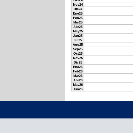
Oct24
Nov24
Dic24
Ene25
Feb25
Mar25
Abr25
May25
Jun25
Jul25
Ago25
Sep25
Oct25
Nov25
Dic25
Ene26
Feb26
Mar26
Abr26
May26
Jun26