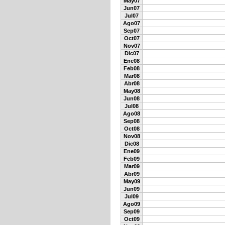
May07
Jun07
Jul07
Ago07
Sep07
Oct07
Nov07
Dic07
Ene08
Feb08
Mar08
Abr08
May08
Jun08
Jul08
Ago08
Sep08
Oct08
Nov08
Dic08
Ene09
Feb09
Mar09
Abr09
May09
Jun09
Jul09
Ago09
Sep09
Oct09