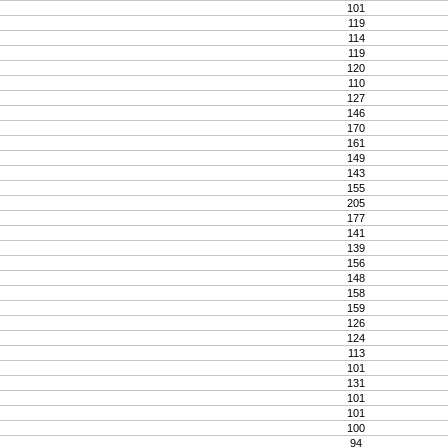
101
119
114
119
120
110
127
146
170
161
149
143
155
205
177
141
139
156
148
158
159
126
124
113
101
131
101
101
100
94