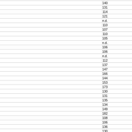
140
131
114
121
n.d.
110
107
110
105
n.d.
106
106
n.d.
112
137
147
166
144
153
173
130
131
135
134
149
182
108
106
136
130