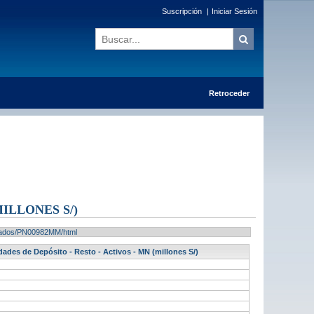
Suscripción
|
Iniciar Sesión
Retroceder
ILLONES S/)
ultados/PN00982MM/html
dades de Depósito - Resto - Activos - MN (millones S/)