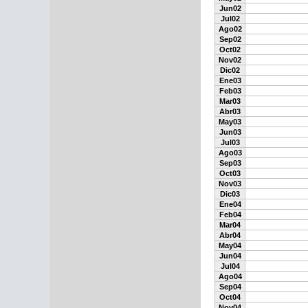
Jun02
Jul02
Ago02
Sep02
Oct02
Nov02
Dic02
Ene03
Feb03
Mar03
Abr03
May03
Jun03
Jul03
Ago03
Sep03
Oct03
Nov03
Dic03
Ene04
Feb04
Mar04
Abr04
May04
Jun04
Jul04
Ago04
Sep04
Oct04
Nov04