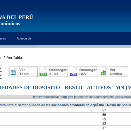
VA DEL PERÚ
conómicos
uías
Acerca de
s
/
Ver Tabla
EDADES DE DEPÓSITO - RESTO - ACTIVOS - MN (M
https://estadisticas.bcrp.gob.pe/estadisticas/series/mensuales/res
dito neto al sector público de las sociedades creadoras de depósito - Resto de Socie
57
59
55
53
47