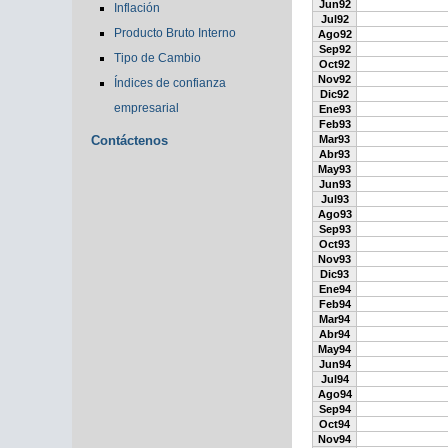
Jun92
Inflación
Jul92
Producto Bruto Interno
Ago92
Sep92
Tipo de Cambio
Oct92
Nov92
Índices de confianza
Dic92
empresarial
Ene93
Feb93
Contáctenos
Mar93
Abr93
May93
Jun93
Jul93
Ago93
Sep93
Oct93
Nov93
Dic93
Ene94
Feb94
Mar94
Abr94
May94
Jun94
Jul94
Ago94
Sep94
Oct94
Nov94