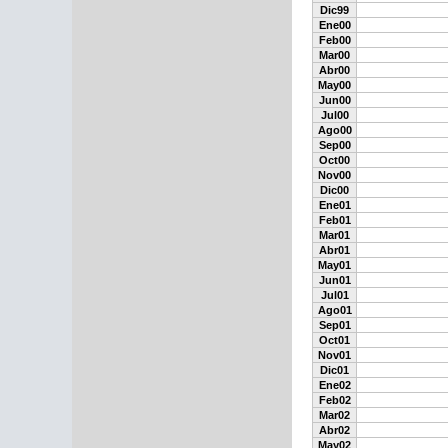
Dic99
Ene00
Feb00
Mar00
Abr00
May00
Jun00
Jul00
Ago00
Sep00
Oct00
Nov00
Dic00
Ene01
Feb01
Mar01
Abr01
May01
Jun01
Jul01
Ago01
Sep01
Oct01
Nov01
Dic01
Ene02
Feb02
Mar02
Abr02
May02