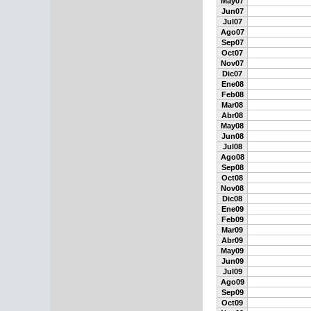
May07
Jun07
Jul07
Ago07
Sep07
Oct07
Nov07
Dic07
Ene08
Feb08
Mar08
Abr08
May08
Jun08
Jul08
Ago08
Sep08
Oct08
Nov08
Dic08
Ene09
Feb09
Mar09
Abr09
May09
Jun09
Jul09
Ago09
Sep09
Oct09