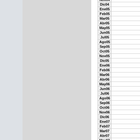
Dic04
Ene05
Feb05
Mar05
Abr05
May05
Jun05
Jul05
Ago05
Sep05
Oct05
Nov05
Dic05
Ene06
Feb06
Mar06
Abr06
May06
Jun06
Jul06
Ago06
Sep06
Oct06
Nov06
Dic06
Ene07
Feb07
Mar07
Abr07