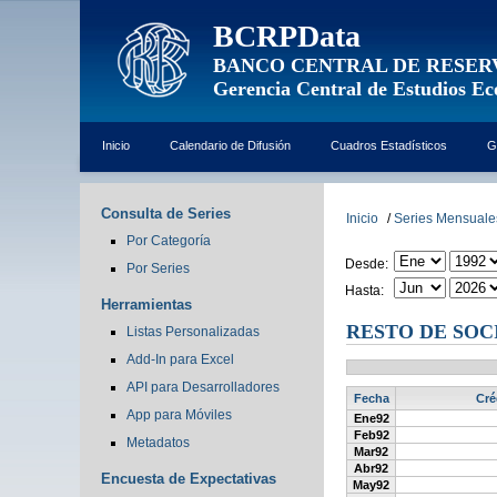
BCRPData
BANCO CENTRAL DE RESER
Gerencia Central de Estudios E
Inicio
Calendario de Difusión
Cuadros Estadísticos
G
Consulta de Series
Inicio
/
Series Mensuale
Por Categoría
Desde:
Por Series
Hasta:
Herramientas
RESTO DE SOCI
Listas Personalizadas
Add-In para Excel
API para Desarrolladores
Fecha
Cré
App para Móviles
Ene92
Feb92
Metadatos
Mar92
Abr92
Encuesta de Expectativas
May92