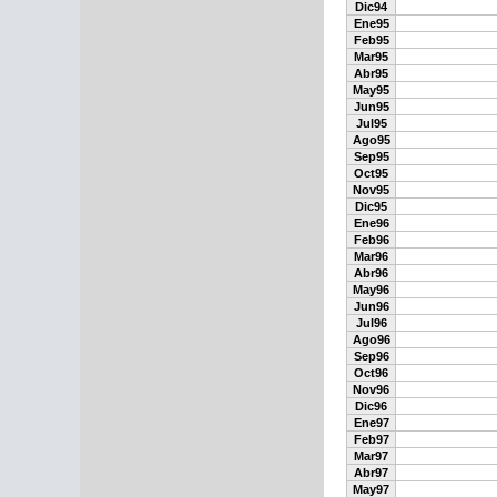
Dic94
Ene95
Feb95
Mar95
Abr95
May95
Jun95
Jul95
Ago95
Sep95
Oct95
Nov95
Dic95
Ene96
Feb96
Mar96
Abr96
May96
Jun96
Jul96
Ago96
Sep96
Oct96
Nov96
Dic96
Ene97
Feb97
Mar97
Abr97
May97