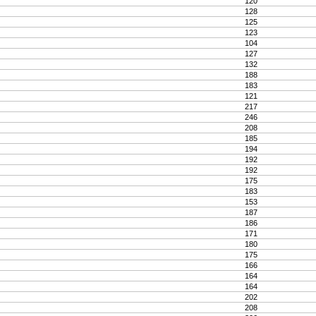
120
128
125
123
104
127
132
188
183
121
217
246
208
185
194
192
192
175
183
153
187
186
171
180
175
166
164
164
202
208