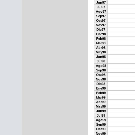
Jun97
Jul97
Ago97
Sep97
Oct97
Nov97
Dic97
Ene98
Feb98
Mar98
Abr98
May98
Jun98
Jul98
Ago98
Sep98
Oct98
Nov98
Dic98
Ene99
Feb99
Mar99
Abr99
May99
Jun99
Jul99
Ago99
Sep99
Oct99
Nov99