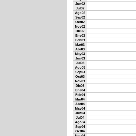
Jun02
Jul02
Ago02
Sep02
Oct02
Nov02
Dic02
Ene03
Feb03
Mar03
Abr03
May03
Jun03
Jul03
Ago03
Sep03
Oct03
Nov03
Dic03
Ene04
Feb04
Mar04
Abr04
May04
Jun04
Jul04
Ago04
Sep04
Oct04
Nov04