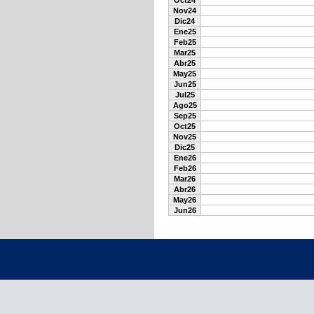
Oct24
Nov24
Dic24
Ene25
Feb25
Mar25
Abr25
May25
Jun25
Jul25
Ago25
Sep25
Oct25
Nov25
Dic25
Ene26
Feb26
Mar26
Abr26
May26
Jun26