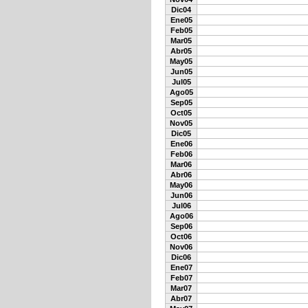
Dic04
Ene05
Feb05
Mar05
Abr05
May05
Jun05
Jul05
Ago05
Sep05
Oct05
Nov05
Dic05
Ene06
Feb06
Mar06
Abr06
May06
Jun06
Jul06
Ago06
Sep06
Oct06
Nov06
Dic06
Ene07
Feb07
Mar07
Abr07