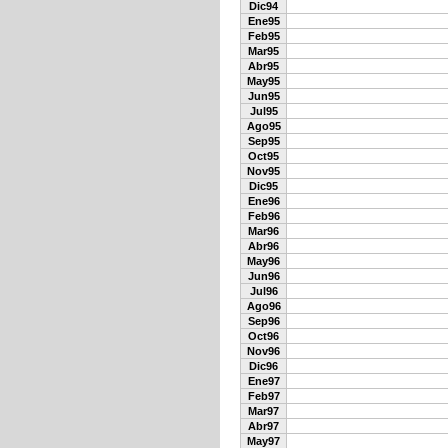
Dic94
Ene95
Feb95
Mar95
Abr95
May95
Jun95
Jul95
Ago95
Sep95
Oct95
Nov95
Dic95
Ene96
Feb96
Mar96
Abr96
May96
Jun96
Jul96
Ago96
Sep96
Oct96
Nov96
Dic96
Ene97
Feb97
Mar97
Abr97
May97