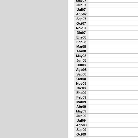
May07
Jun07
Jul07
Ago07
Sep07
Oct07
Nov07
Dic07
Ene08
Feb08
Mar08
Abr08
May08
Jun08
Jul08
Ago08
Sep08
Oct08
Nov08
Dic08
Ene09
Feb09
Mar09
Abr09
May09
Jun09
Jul09
Ago09
Sep09
Oct09