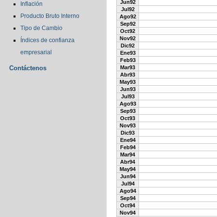
Jun92
Inflación
Jul92
Producto Bruto Interno
Ago92
Sep92
Tipo de Cambio
Oct92
Nov92
Índices de confianza
Dic92
empresarial
Ene93
Feb93
Contáctenos
Mar93
Abr93
May93
Jun93
Jul93
Ago93
Sep93
Oct93
Nov93
Dic93
Ene94
Feb94
Mar94
Abr94
May94
Jun94
Jul94
Ago94
Sep94
Oct94
Nov94