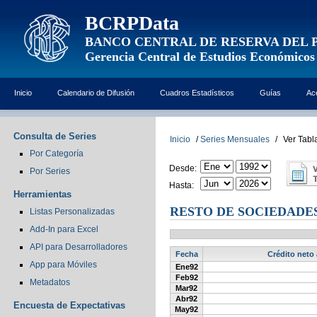
BCRPData
BANCO CENTRAL DE RESERVA DEL 
Gerencia Central de Estudios Económicos
Inicio
Calendario de Difusión
Cuadros Estadísticos
Guías
Ac
Consulta de Series
Inicio
/
Series Mensuales
/
Ver Tabl
Por Categoría
Desde:
Por Series
Hasta:
Herramientas
RESTO DE SOCIEDADES
Listas Personalizadas
Add-In para Excel
API para Desarrolladores
Fecha
Crédito neto 
App para Móviles
Ene92
Feb92
Metadatos
Mar92
Abr92
Encuesta de Expectativas
May92