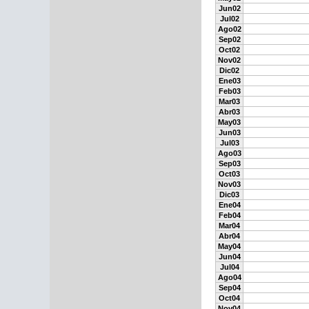
Jun02
Jul02
Ago02
Sep02
Oct02
Nov02
Dic02
Ene03
Feb03
Mar03
Abr03
May03
Jun03
Jul03
Ago03
Sep03
Oct03
Nov03
Dic03
Ene04
Feb04
Mar04
Abr04
May04
Jun04
Jul04
Ago04
Sep04
Oct04
Nov04