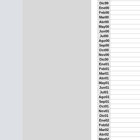
Dic99
Ene00
Feb00
Mar00
Abr00
May00
Jun00
Jul00
Ago00
Sep00
Oct00
Nov00
Dic00
Ene01
Feb01
Mar01
Abr01
May01
Jun01
Jul01
Ago01
Sep01
Oct01
Nov01
Dic01
Ene02
Feb02
Mar02
Abr02
May02