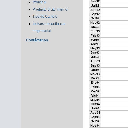
Jun92
Inflación
Jul92
Producto Bruto Interno
Ago92
Sep92
Tipo de Cambio
Oct92
Nov92
Índices de confianza
Dic92
empresarial
Ene93
Feb93
Contáctenos
Mar93
Abr93
May93
Jun93
Jul93
Ago93
Sep93
Oct93
Nov93
Dic93
Ene94
Feb94
Mar94
Abr94
May94
Jun94
Jul94
Ago94
Sep94
Oct94
Nov94