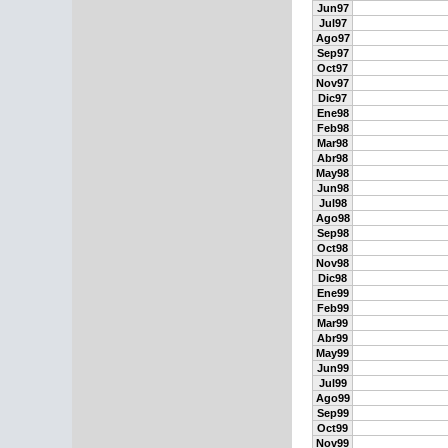
Jun97
Jul97
Ago97
Sep97
Oct97
Nov97
Dic97
Ene98
Feb98
Mar98
Abr98
May98
Jun98
Jul98
Ago98
Sep98
Oct98
Nov98
Dic98
Ene99
Feb99
Mar99
Abr99
May99
Jun99
Jul99
Ago99
Sep99
Oct99
Nov99