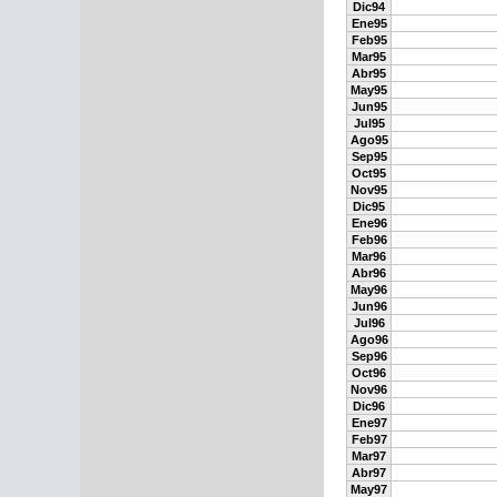
Dic94
Ene95
Feb95
Mar95
Abr95
May95
Jun95
Jul95
Ago95
Sep95
Oct95
Nov95
Dic95
Ene96
Feb96
Mar96
Abr96
May96
Jun96
Jul96
Ago96
Sep96
Oct96
Nov96
Dic96
Ene97
Feb97
Mar97
Abr97
May97