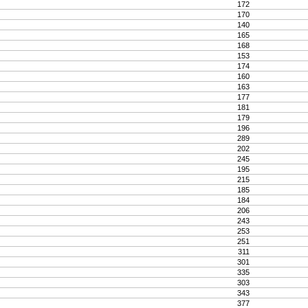
172
170
140
165
168
153
174
160
163
177
181
179
196
289
202
245
195
215
185
184
206
243
253
251
311
301
335
303
343
377