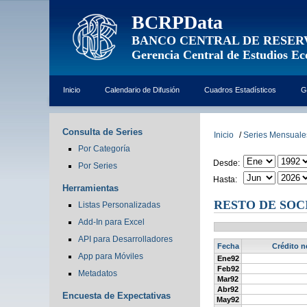
BCRPData
BANCO CENTRAL DE RESER
Gerencia Central de Estudios E
Inicio
Calendario de Difusión
Cuadros Estadísticos
G
Consulta de Series
Inicio
/
Series Mensuale
Por Categoría
Desde:
Por Series
Hasta:
Herramientas
RESTO DE SOCI
Listas Personalizadas
Add-In para Excel
API para Desarrolladores
Fecha
Crédito n
App para Móviles
Ene92
Feb92
Metadatos
Mar92
Abr92
Encuesta de Expectativas
May92