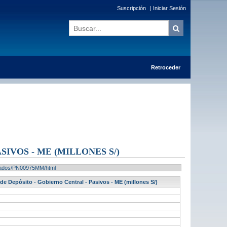
Suscripción
|
Iniciar Sesión
Retroceder
IVOS - ME (MILLONES S/)
ultados/PN00975MM/html
de Depósito - Gobierno Central - Pasivos - ME (millones S/)