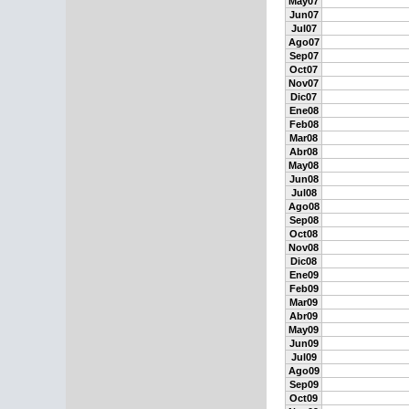
May07
Jun07
Jul07
Ago07
Sep07
Oct07
Nov07
Dic07
Ene08
Feb08
Mar08
Abr08
May08
Jun08
Jul08
Ago08
Sep08
Oct08
Nov08
Dic08
Ene09
Feb09
Mar09
Abr09
May09
Jun09
Jul09
Ago09
Sep09
Oct09