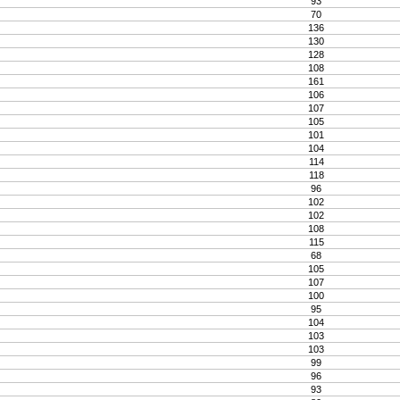
93
70
136
130
128
108
161
106
107
105
101
104
114
118
96
102
102
108
115
68
105
107
100
95
104
103
103
99
96
93