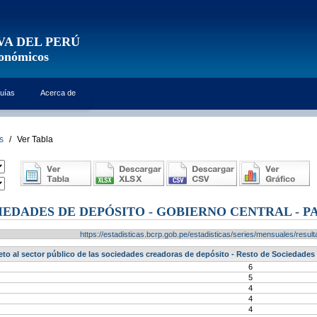
VA DEL PERÚ
conómicos
uías
Acerca de
s
/
Ver Tabla
EDADES DE DEPÓSITO - GOBIERNO CENTRAL - PAS
https://estadisticas.bcrp.gob.pe/estadisticas/series/mensuales/res
eto al sector público de las sociedades creadoras de depósito - Resto de Sociedades 
6
5
4
4
4