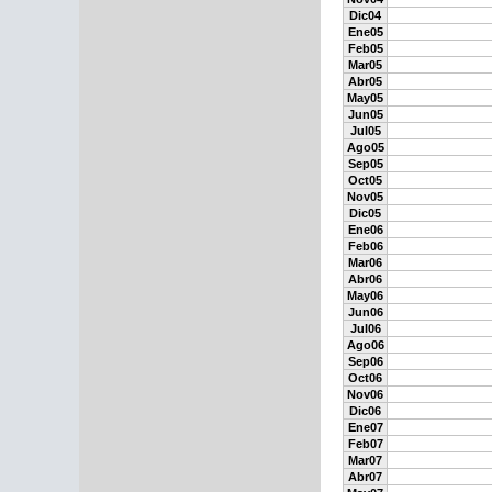
Dic04
Ene05
Feb05
Mar05
Abr05
May05
Jun05
Jul05
Ago05
Sep05
Oct05
Nov05
Dic05
Ene06
Feb06
Mar06
Abr06
May06
Jun06
Jul06
Ago06
Sep06
Oct06
Nov06
Dic06
Ene07
Feb07
Mar07
Abr07