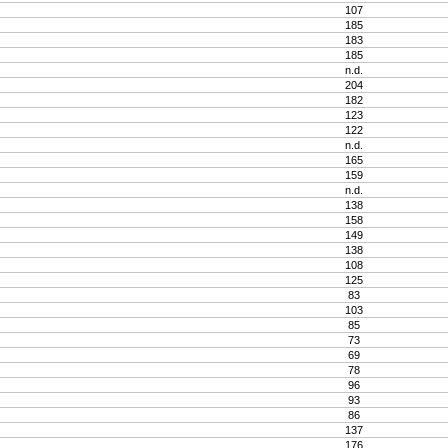
107
185
183
185
n.d.
204
182
123
122
n.d.
165
159
n.d.
138
158
149
138
108
125
83
103
85
73
69
78
96
93
86
137
176