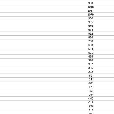
930
1018
1067
1079
930
905
949
914
912
876
788
600
554
501
435
378
307
305
222
69
22
-106
-175
-250
-294
-400
-519
-434
-414
-509