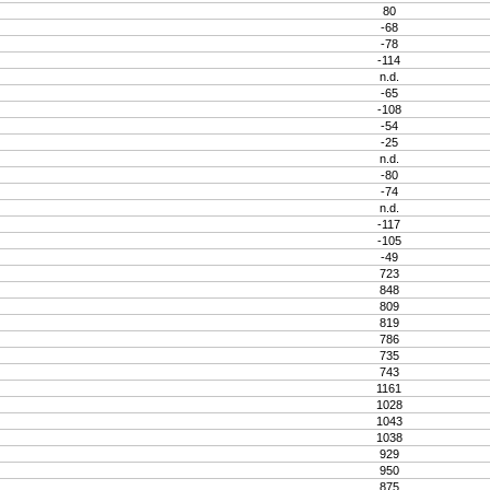
80
-68
-78
-114
n.d.
-65
-108
-54
-25
n.d.
-80
-74
n.d.
-117
-105
-49
723
848
809
819
786
735
743
1161
1028
1043
1038
929
950
875