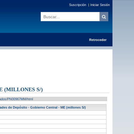
Suscripción
|
Iniciar Sesión
Retroceder
 (MILLONES S/)
ultados/PN00967MM/html
ades de Depósito - Gobierno Central - ME (millones S/)