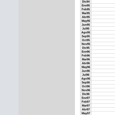
Dic94
Ene95
Feb95
Mar95
Abr95
May95
Jun95
Jul95
Ago95
Sep95
Oct95
Nov95
Dic95
Ene96
Feb96
Mar96
Abr96
May96
Jun96
Jul96
Ago96
Sep96
Oct96
Nov96
Dic96
Ene97
Feb97
Mar97
Abr97
May97