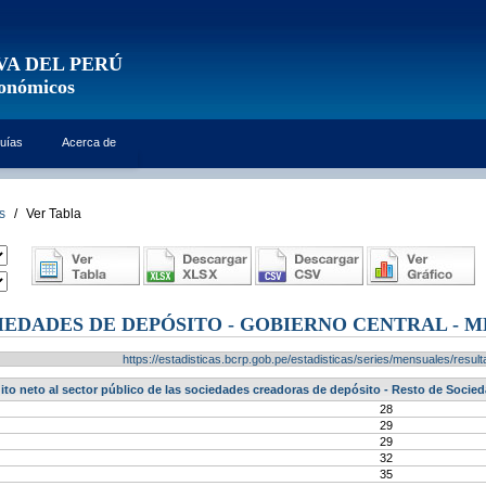
VA DEL PERÚ
conómicos
uías
Acerca de
s
/
Ver Tabla
IEDADES DE DEPÓSITO - GOBIERNO CENTRAL - ME
https://estadisticas.bcrp.gob.pe/estadisticas/series/mensuales/res
ito neto al sector público de las sociedades creadoras de depósito - Resto de Socied
28
29
29
32
35