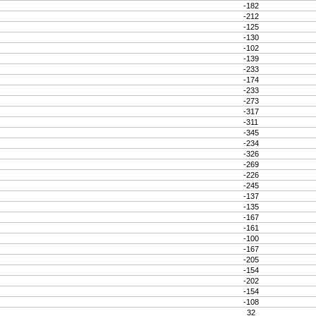
-182
-212
-125
-130
-102
-139
-233
-174
-233
-273
-317
-311
-345
-234
-326
-269
-226
-245
-137
-135
-167
-161
-100
-167
-205
-154
-202
-154
-108
32