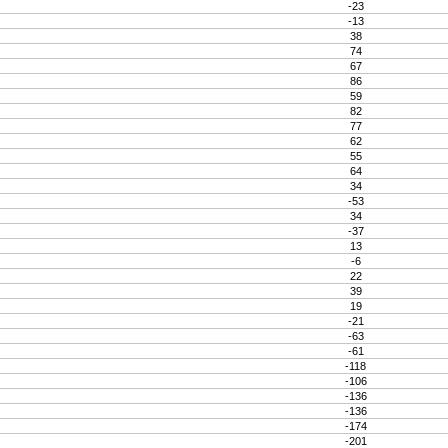
-23
-13
38
74
67
86
59
82
77
62
55
64
34
-53
34
-37
13
-6
22
39
19
-21
-63
-61
-118
-106
-136
-136
-174
-201