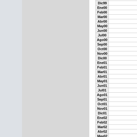
Dic99
Ene00
Feb00
Mar00
Abr00
May00
Jun00
Jul00
Ago00
Sep00
Oct00
Nov00
Dic00
Ene01
Feb01
Mar01
Abr01
May01
Jun01
Jul01
Ago01
Sep01
Oct01
Nov01
Dic01
Ene02
Feb02
Mar02
Abr02
May02