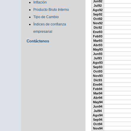
Jun92
Inflación
Jul92
Producto Bruto Interno
Ago92
Sep92
Tipo de Cambio
Oct92
Nov92
Índices de confianza
Dic92
empresarial
Ene93
Feb93
Contáctenos
Mar93
Abr93
May93
Jun93
Jul93
Ago93
Sep93
Oct93
Nov93
Dic93
Ene94
Feb94
Mar94
Abr94
May94
Jun94
Jul94
Ago94
Sep94
Oct94
Nov94