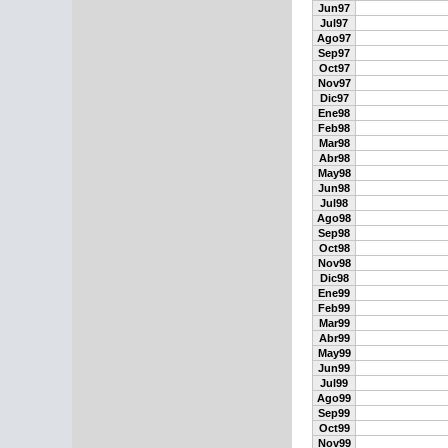
Jun97
Jul97
Ago97
Sep97
Oct97
Nov97
Dic97
Ene98
Feb98
Mar98
Abr98
May98
Jun98
Jul98
Ago98
Sep98
Oct98
Nov98
Dic98
Ene99
Feb99
Mar99
Abr99
May99
Jun99
Jul99
Ago99
Sep99
Oct99
Nov99