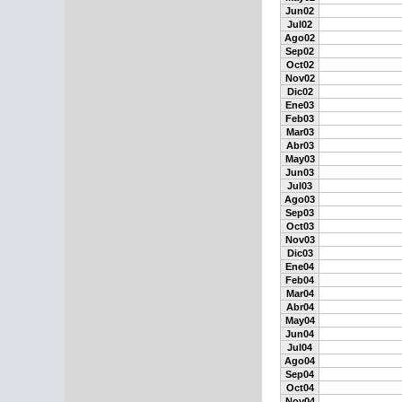
Jun02
Jul02
Ago02
Sep02
Oct02
Nov02
Dic02
Ene03
Feb03
Mar03
Abr03
May03
Jun03
Jul03
Ago03
Sep03
Oct03
Nov03
Dic03
Ene04
Feb04
Mar04
Abr04
May04
Jun04
Jul04
Ago04
Sep04
Oct04
Nov04