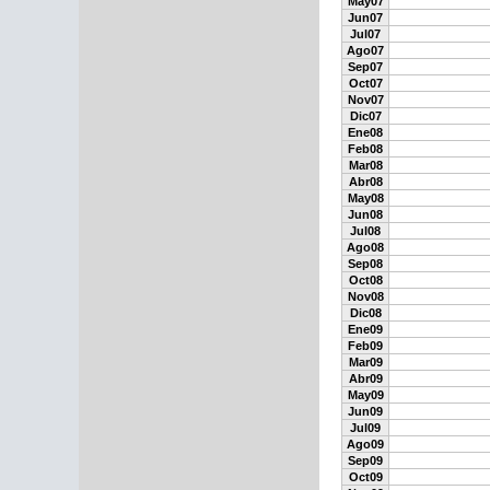
May07
Jun07
Jul07
Ago07
Sep07
Oct07
Nov07
Dic07
Ene08
Feb08
Mar08
Abr08
May08
Jun08
Jul08
Ago08
Sep08
Oct08
Nov08
Dic08
Ene09
Feb09
Mar09
Abr09
May09
Jun09
Jul09
Ago09
Sep09
Oct09