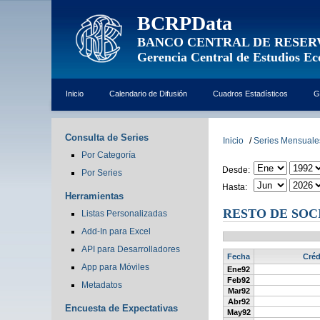
BCRPData
BANCO CENTRAL DE RESER
Gerencia Central de Estudios E
Inicio
Calendario de Difusión
Cuadros Estadísticos
G
Consulta de Series
Inicio
/
Series Mensuale
Por Categoría
Desde:
Por Series
Hasta:
Herramientas
RESTO DE SOC
Listas Personalizadas
Add-In para Excel
API para Desarrolladores
Fecha
Créd
App para Móviles
Ene92
Feb92
Metadatos
Mar92
Abr92
Encuesta de Expectativas
May92