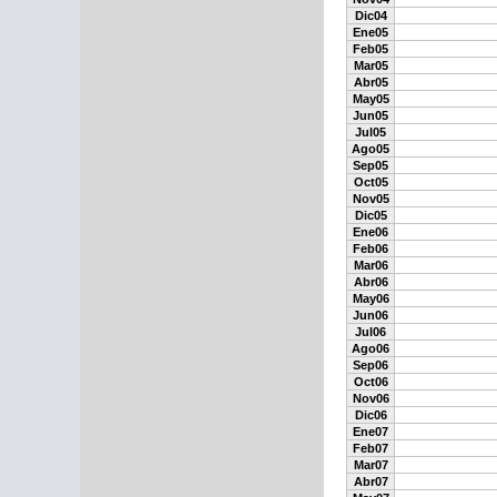
Dic04
Ene05
Feb05
Mar05
Abr05
May05
Jun05
Jul05
Ago05
Sep05
Oct05
Nov05
Dic05
Ene06
Feb06
Mar06
Abr06
May06
Jun06
Jul06
Ago06
Sep06
Oct06
Nov06
Dic06
Ene07
Feb07
Mar07
Abr07