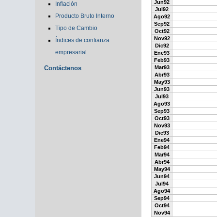
Jun92
Inflación
Jul92
Producto Bruto Interno
Ago92
Sep92
Tipo de Cambio
Oct92
Nov92
Índices de confianza
Dic92
empresarial
Ene93
Feb93
Contáctenos
Mar93
Abr93
May93
Jun93
Jul93
Ago93
Sep93
Oct93
Nov93
Dic93
Ene94
Feb94
Mar94
Abr94
May94
Jun94
Jul94
Ago94
Sep94
Oct94
Nov94