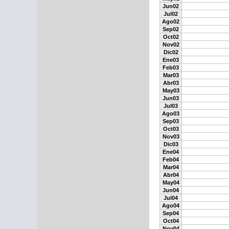
Jun02
Jul02
Ago02
Sep02
Oct02
Nov02
Dic02
Ene03
Feb03
Mar03
Abr03
May03
Jun03
Jul03
Ago03
Sep03
Oct03
Nov03
Dic03
Ene04
Feb04
Mar04
Abr04
May04
Jun04
Jul04
Ago04
Sep04
Oct04
Nov04