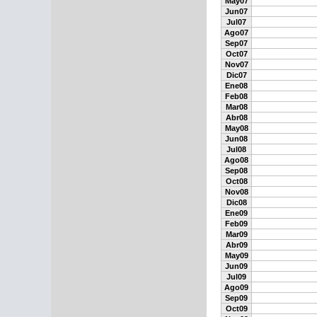
May07
Jun07
Jul07
Ago07
Sep07
Oct07
Nov07
Dic07
Ene08
Feb08
Mar08
Abr08
May08
Jun08
Jul08
Ago08
Sep08
Oct08
Nov08
Dic08
Ene09
Feb09
Mar09
Abr09
May09
Jun09
Jul09
Ago09
Sep09
Oct09