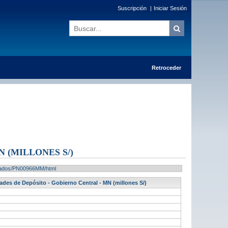
Suscripción
|
Iniciar Sesión
Retroceder
 (MILLONES S/)
ultados/PN00966MM/html
ades de Depósito - Gobierno Central - MN (millones S/)