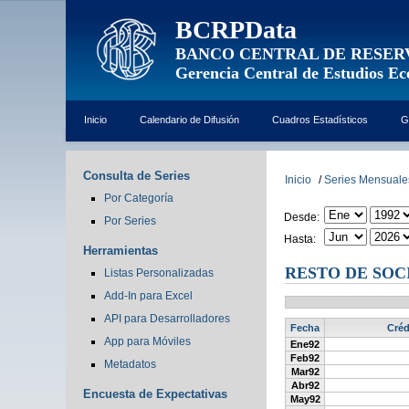
BCRPData
BANCO CENTRAL DE RESER
Gerencia Central de Estudios E
Inicio
Calendario de Difusión
Cuadros Estadísticos
G
Consulta de Series
Inicio
/
Series Mensuale
Por Categoría
Desde:
Por Series
Hasta:
Herramientas
RESTO DE SOC
Listas Personalizadas
Add-In para Excel
API para Desarrolladores
Fecha
Créd
App para Móviles
Ene92
Feb92
Metadatos
Mar92
Abr92
Encuesta de Expectativas
May92