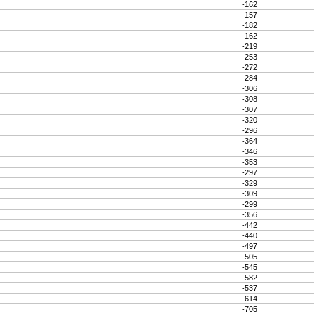
-162
-157
-182
-162
-219
-253
-272
-284
-306
-308
-307
-320
-296
-364
-346
-353
-297
-329
-309
-299
-356
-442
-440
-497
-505
-545
-582
-537
-614
-705