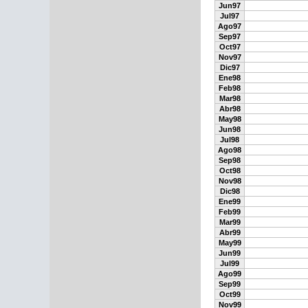
Jun97
Jul97
Ago97
Sep97
Oct97
Nov97
Dic97
Ene98
Feb98
Mar98
Abr98
May98
Jun98
Jul98
Ago98
Sep98
Oct98
Nov98
Dic98
Ene99
Feb99
Mar99
Abr99
May99
Jun99
Jul99
Ago99
Sep99
Oct99
Nov99