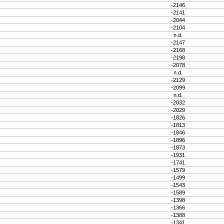
-2146
-2141
-2044
-2104
n.d.
-2147
-2168
-2198
-2078
n.d.
-2129
-2099
n.d.
-2032
-2029
-1826
-1813
-1846
-1896
-1873
-1931
-1741
-1579
-1499
-1543
-1589
-1398
-1366
-1388
-1341