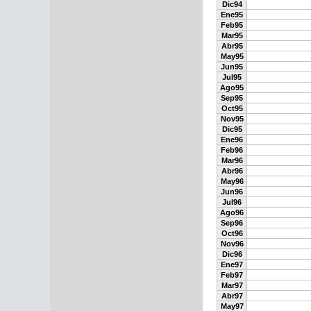
Dic94
Ene95
Feb95
Mar95
Abr95
May95
Jun95
Jul95
Ago95
Sep95
Oct95
Nov95
Dic95
Ene96
Feb96
Mar96
Abr96
May96
Jun96
Jul96
Ago96
Sep96
Oct96
Nov96
Dic96
Ene97
Feb97
Mar97
Abr97
May97