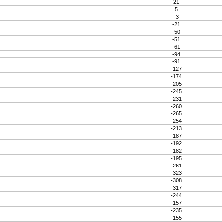
21
5
-3
-21
-50
-51
-61
-94
-91
-127
-174
-205
-245
-231
-260
-265
-254
-213
-187
-192
-182
-195
-261
-323
-308
-317
-244
-157
-235
-155