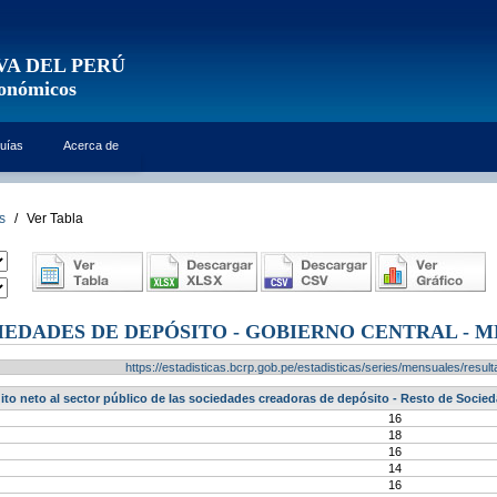
VA DEL PERÚ
conómicos
uías
Acerca de
s
/
Ver Tabla
IEDADES DE DEPÓSITO - GOBIERNO CENTRAL - MN
https://estadisticas.bcrp.gob.pe/estadisticas/series/mensuales/res
ito neto al sector público de las sociedades creadoras de depósito - Resto de Socied
16
18
16
14
16