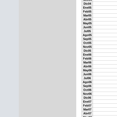
Dic04
Ene05
Feb05
Mar05
Abr05
May05
Jun05
Jul05
Ago05
Sep05
Oct05
Nov05
Dic05
Ene06
Feb06
Mar06
Abr06
May06
Jun06
Jul06
Ago06
Sep06
Oct06
Nov06
Dic06
Ene07
Feb07
Mar07
Abr07