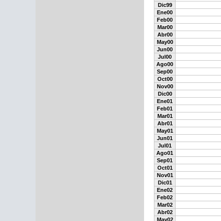
Dic99
Ene00
Feb00
Mar00
Abr00
May00
Jun00
Jul00
Ago00
Sep00
Oct00
Nov00
Dic00
Ene01
Feb01
Mar01
Abr01
May01
Jun01
Jul01
Ago01
Sep01
Oct01
Nov01
Dic01
Ene02
Feb02
Mar02
Abr02
May02