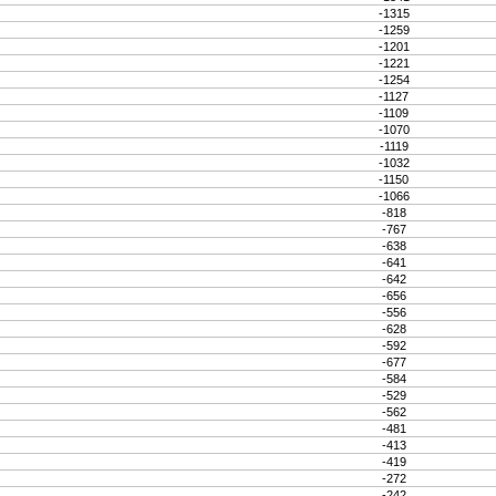
-1315
-1259
-1201
-1221
-1254
-1127
-1109
-1070
-1119
-1032
-1150
-1066
-818
-767
-638
-641
-642
-656
-556
-628
-592
-677
-584
-529
-562
-481
-413
-419
-272
-242