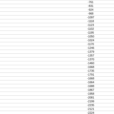
-761
-831
-924
-968
-1097
-1118
-1123
-1102
-1195
-1050
-1024
-1170
-1246
-1379
-1357
-1370
-1460
-1668
-1735
-1791
-1668
-1664
-1688
-1867
-1958
-2081
-2199
-2235
-2121
-2224