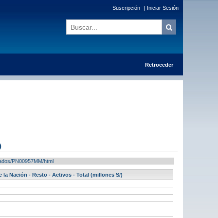
Suscripción
|
Iniciar Sesión
Retroceder
)
ultados/PN00957MM/html
la Nación - Resto - Activos - Total (millones S/)