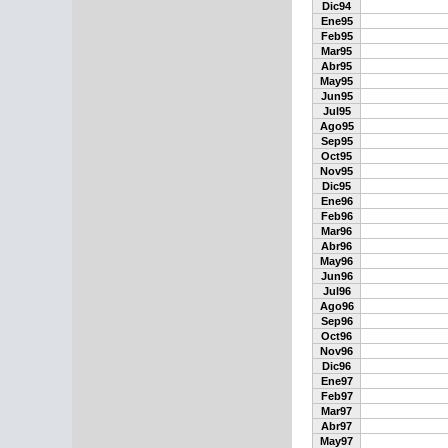
Dic94
Ene95
Feb95
Mar95
Abr95
May95
Jun95
Jul95
Ago95
Sep95
Oct95
Nov95
Dic95
Ene96
Feb96
Mar96
Abr96
May96
Jun96
Jul96
Ago96
Sep96
Oct96
Nov96
Dic96
Ene97
Feb97
Mar97
Abr97
May97