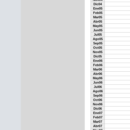
Dic04
Ene05
Feb05
Mar05
Abr05
May05
Jun05
Jul05
Ago05
Sep05
Oct05
Nov05
Dic05
Ene06
Feb06
Mar06
Abr06
May06
Jun06
Jul06
Ago06
Sep06
Oct06
Nov06
Dic06
Ene07
Feb07
Mar07
Abr07