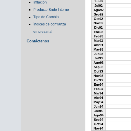
Jun92
Inflación
Jul92
Producto Bruto Interno
Ago92
Sep92
Tipo de Cambio
Oct92
Nov92
Índices de confianza
Dic92
empresarial
Ene93
Feb93
Contáctenos
Mar93
Abr93
May93
Jun93
Jul93
Ago93
Sep93
Oct93
Nov93
Dic93
Ene94
Feb94
Mar94
Abr94
May94
Jun94
Jul94
Ago94
Sep94
Oct94
Nov94