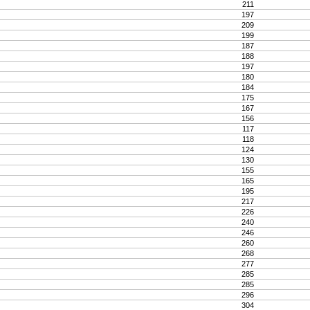
211
197
209
199
187
188
197
180
184
175
167
156
117
118
124
130
155
165
195
217
226
240
246
260
268
277
285
285
296
304