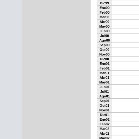
Dic99
Ene00
Feb00
Mar00
Abr00
May00
Jun00
Jul00
Ago00
Sep00
Oct00
Nov00
Dic00
Ene01
Feb01
Mar01
Abr01
May01
Jun01
Jul01
Ago01
Sep01
Oct01
Nov01
Dic01
Ene02
Feb02
Mar02
Abr02
May02