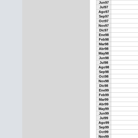
Jun97
Jul97
Ago97
Sep97
Oct97
Nov97
Dic97
Ene98
Feb98
Mar98
Abr98
May98
Jun98
Jul98
Ago98
Sep98
Oct98
Nov98
Dic98
Ene99
Feb99
Mar99
Abr99
May99
Jun99
Jul99
Ago99
Sep99
Oct99
Nov99