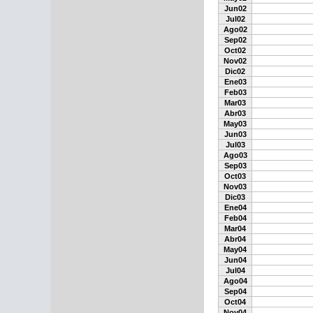
Jun02
Jul02
Ago02
Sep02
Oct02
Nov02
Dic02
Ene03
Feb03
Mar03
Abr03
May03
Jun03
Jul03
Ago03
Sep03
Oct03
Nov03
Dic03
Ene04
Feb04
Mar04
Abr04
May04
Jun04
Jul04
Ago04
Sep04
Oct04
Nov04