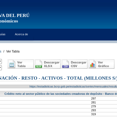
VA DEL PERÚ
conómicos
uías
Acerca de
s
/
Ver Tabla
ACIÓN - RESTO - ACTIVOS - TOTAL (MILLONES S/
https://estadisticas.bcrp.gob.pe/estadisticas/series/mensuales/res
Crédito neto al sector público de las sociedades creadoras de depósito - Banco de 
297
281
279
293
319