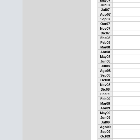
May07
Jun07
Jul07
Ago07
Sep07
Oct07
Nov07
Dic07
Ene08
Feb08
Mar08
Abr08
May08
Jun08
Jul08
Ago08
Sep08
Oct08
Nov08
Dic08
Ene09
Feb09
Mar09
Abr09
May09
Jun09
Jul09
Ago09
Sep09
Oct09