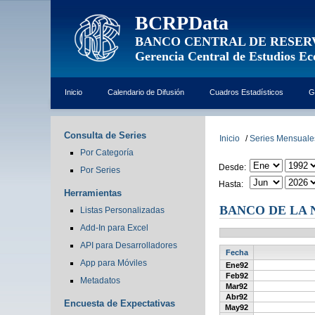
BCRPData
BANCO CENTRAL DE RESER
Gerencia Central de Estudios E
Inicio
Calendario de Difusión
Cuadros Estadísticos
G
Consulta de Series
Inicio
/
Series Mensuale
Por Categoría
Desde:
Por Series
Hasta:
Herramientas
BANCO DE LA N
Listas Personalizadas
Add-In para Excel
API para Desarrolladores
Fecha
App para Móviles
Ene92
Feb92
Metadatos
Mar92
Abr92
Encuesta de Expectativas
May92