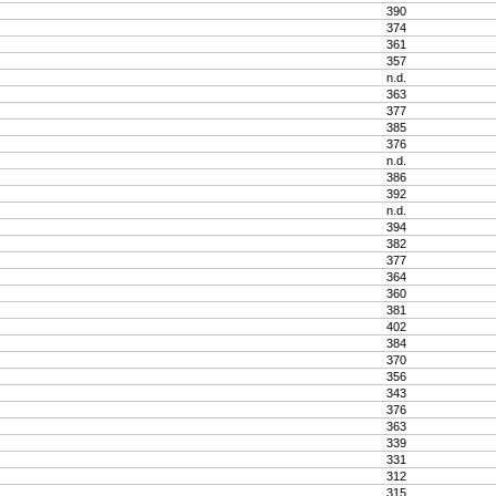
390
374
361
357
n.d.
363
377
385
376
n.d.
386
392
n.d.
394
382
377
364
360
381
402
384
370
356
343
376
363
339
331
312
315