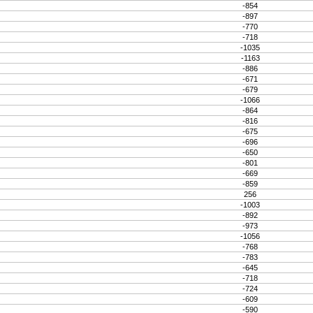
-854
-897
-770
-718
-1035
-1163
-886
-671
-679
-1066
-864
-816
-675
-696
-650
-801
-669
-859
256
-1003
-892
-973
-1056
-768
-783
-645
-718
-724
-609
-590