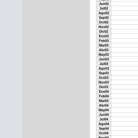
Jun02
Jul02
Ago02
Sep02
Oct02
Nov02
Dic02
Ene03
Feb03
Mar03
Abr03
May03
Jun03
Jul03
Ago03
Sep03
Oct03
Nov03
Dic03
Ene04
Feb04
Mar04
Abr04
May04
Jun04
Jul04
Ago04
Sep04
Oct04
Nov04