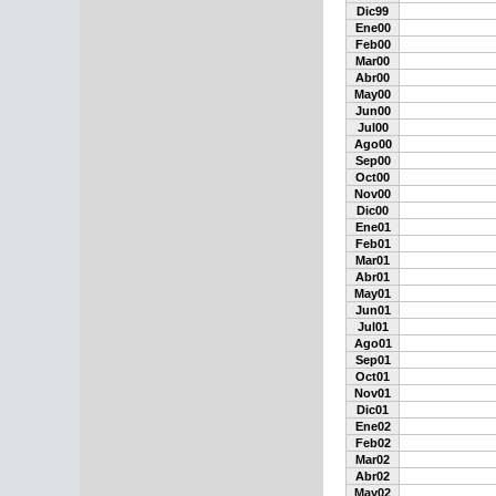
Dic99
Ene00
Feb00
Mar00
Abr00
May00
Jun00
Jul00
Ago00
Sep00
Oct00
Nov00
Dic00
Ene01
Feb01
Mar01
Abr01
May01
Jun01
Jul01
Ago01
Sep01
Oct01
Nov01
Dic01
Ene02
Feb02
Mar02
Abr02
May02