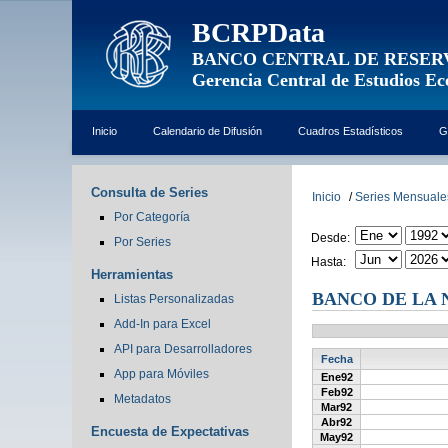
BCRPData
BANCO CENTRAL DE RESER
Gerencia Central de Estudios E
Inicio
Calendario de Difusión
Cuadros Estadísticos
G
Consulta de Series
Inicio
/
Series Mensuale
Por Categoría
Desde:
Por Series
Hasta:
Herramientas
BANCO DE LA 
Listas Personalizadas
Add-In para Excel
API para Desarrolladores
Fecha
App para Móviles
Ene92
Feb92
Metadatos
Mar92
Abr92
Encuesta de Expectativas
May92