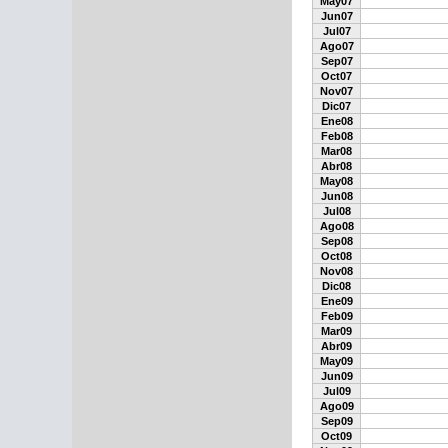
May07
Jun07
Jul07
Ago07
Sep07
Oct07
Nov07
Dic07
Ene08
Feb08
Mar08
Abr08
May08
Jun08
Jul08
Ago08
Sep08
Oct08
Nov08
Dic08
Ene09
Feb09
Mar09
Abr09
May09
Jun09
Jul09
Ago09
Sep09
Oct09