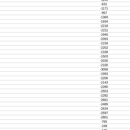
-631
-1171
-957
-1369
-1934
-2218
-2211
-1940
-2093
-2159
-2202
-2168
-1503
-2030
-2100
-3058
-1993
-2206
-2143
-2280
-2553
-2282
-2661
-2489
-2634
-2597
-2801
-765
-249