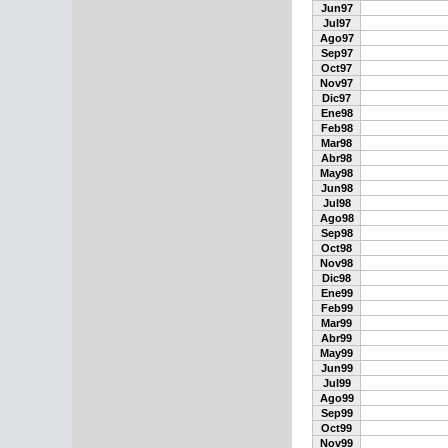
Jun97
Jul97
Ago97
Sep97
Oct97
Nov97
Dic97
Ene98
Feb98
Mar98
Abr98
May98
Jun98
Jul98
Ago98
Sep98
Oct98
Nov98
Dic98
Ene99
Feb99
Mar99
Abr99
May99
Jun99
Jul99
Ago99
Sep99
Oct99
Nov99