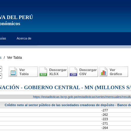
VA DEL PERÚ
conómicos
uías
Acerca de
s
/
Ver Tabla
NACIÓN - GOBIERNO CENTRAL - MN (MILLONES S/
https://estadisticas.bcrp.gob.pe/estadisticas/series/mensuales/res
Crédito neto al sector público de las sociedades creadoras de depósito - Banco de
-277
-262
-223
-271
-264