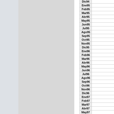
Dic94
Ene95
Feb95
Mar95
Abr95
May95
Jun95
Jul95
Ago95
Sep95
Oct95
Nov95
Dic95
Ene96
Feb96
Mar96
Abr96
May96
Jun96
Jul96
Ago96
Sep96
Oct96
Nov96
Dic96
Ene97
Feb97
Mar97
Abr97
May97