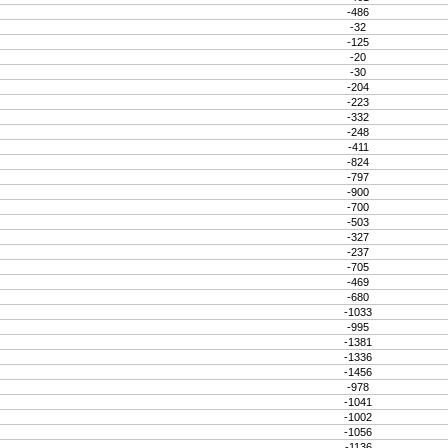
-486
-32
-125
-20
-30
-204
-223
-332
-248
-411
-824
-797
-900
-700
-503
-327
-237
-705
-469
-680
-1033
-995
-1381
-1336
-1456
-978
-1041
-1002
-1056
-1136