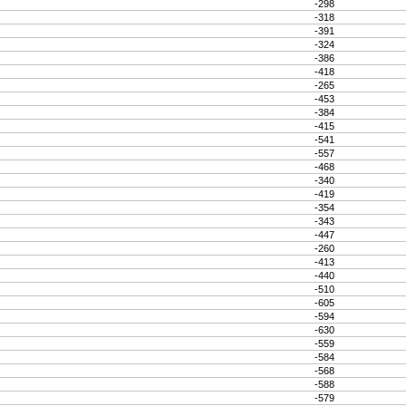
-298
-318
-391
-324
-386
-418
-265
-453
-384
-415
-541
-557
-468
-340
-419
-354
-343
-447
-260
-413
-440
-510
-605
-594
-630
-559
-584
-568
-588
-579