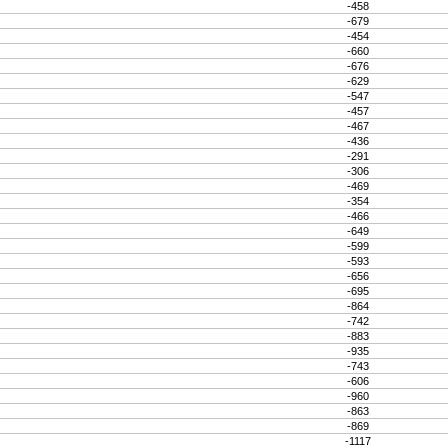
-458
-679
-454
-660
-676
-629
-547
-457
-467
-436
-291
-306
-469
-354
-466
-649
-599
-593
-656
-695
-864
-742
-883
-935
-743
-606
-960
-863
-869
-1117