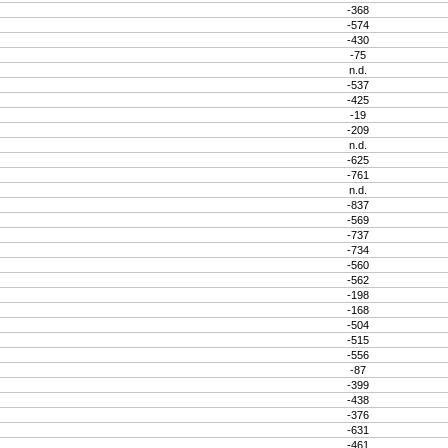
-368
-574
-430
-75
n.d.
-537
-425
-19
-209
n.d.
-625
-761
n.d.
-837
-569
-737
-734
-560
-562
-198
-168
-504
-515
-556
-87
-399
-438
-376
-631
-461