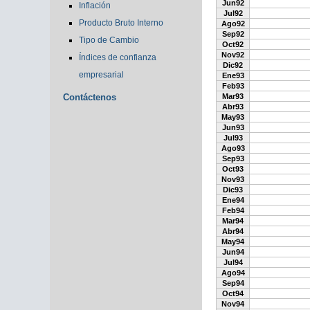
Jun92
Inflación
Jul92
Producto Bruto Interno
Ago92
Sep92
Tipo de Cambio
Oct92
Nov92
Índices de confianza
Dic92
empresarial
Ene93
Feb93
Contáctenos
Mar93
Abr93
May93
Jun93
Jul93
Ago93
Sep93
Oct93
Nov93
Dic93
Ene94
Feb94
Mar94
Abr94
May94
Jun94
Jul94
Ago94
Sep94
Oct94
Nov94