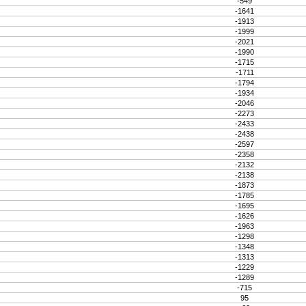
-549
-1641
-1913
-1999
-2021
-1990
-1715
-1711
-1794
-1934
-2046
-2273
-2433
-2438
-2597
-2358
-2132
-2138
-1873
-1785
-1695
-1626
-1963
-1298
-1348
-1313
-1229
-1289
-715
95