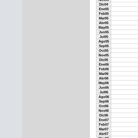
Dic04
Ene05
Feb05
Mar05
Abr05
May05
Jun05
Jul05
Ago05
Sep05
Oct05
Nov05
Dic05
Ene06
Feb06
Mar06
Abr06
May06
Jun06
Jul06
Ago06
Sep06
Oct06
Nov06
Dic06
Ene07
Feb07
Mar07
Abr07