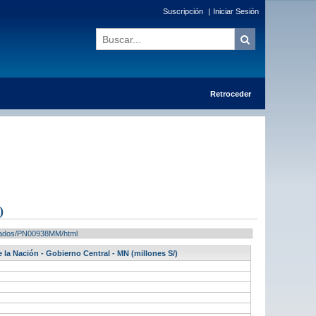
Suscripción
|
Iniciar Sesión
Retroceder
)
ultados/PN00938MM/html
 la Nación - Gobierno Central - MN (millones S/)