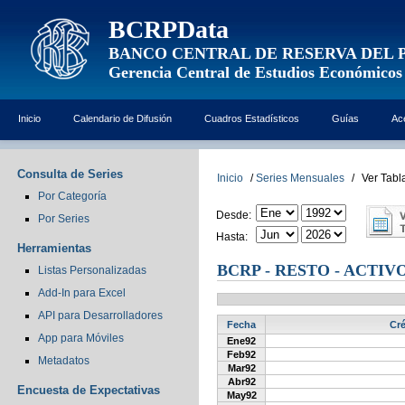
BCRPData
BANCO CENTRAL DE RESERVA DEL 
Gerencia Central de Estudios Económicos
Inicio
Calendario de Difusión
Cuadros Estadísticos
Guías
Ac
Consulta de Series
Inicio
/
Series Mensuales
/
Ver Tabl
Por Categoría
Desde:
Por Series
Hasta:
Herramientas
BCRP - RESTO - ACTIVO
Listas Personalizadas
Add-In para Excel
API para Desarrolladores
Fecha
Cré
App para Móviles
Ene92
Feb92
Metadatos
Mar92
Abr92
Encuesta de Expectativas
May92