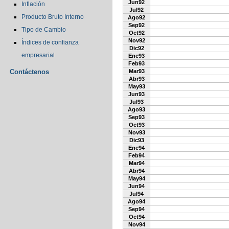
Jun92
Inflación
Jul92
Producto Bruto Interno
Ago92
Sep92
Tipo de Cambio
Oct92
Nov92
Índices de confianza
Dic92
empresarial
Ene93
Feb93
Contáctenos
Mar93
Abr93
May93
Jun93
Jul93
Ago93
Sep93
Oct93
Nov93
Dic93
Ene94
Feb94
Mar94
Abr94
May94
Jun94
Jul94
Ago94
Sep94
Oct94
Nov94