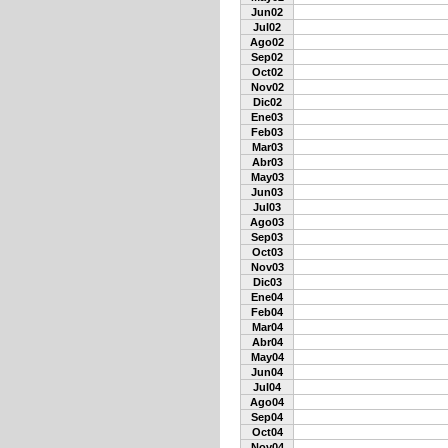
Jun02
Jul02
Ago02
Sep02
Oct02
Nov02
Dic02
Ene03
Feb03
Mar03
Abr03
May03
Jun03
Jul03
Ago03
Sep03
Oct03
Nov03
Dic03
Ene04
Feb04
Mar04
Abr04
May04
Jun04
Jul04
Ago04
Sep04
Oct04
Nov04