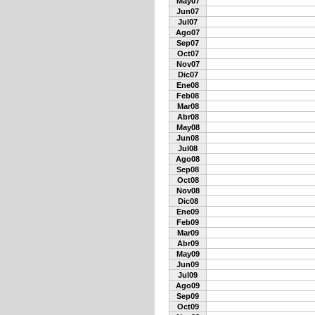
May07
Jun07
Jul07
Ago07
Sep07
Oct07
Nov07
Dic07
Ene08
Feb08
Mar08
Abr08
May08
Jun08
Jul08
Ago08
Sep08
Oct08
Nov08
Dic08
Ene09
Feb09
Mar09
Abr09
May09
Jun09
Jul09
Ago09
Sep09
Oct09