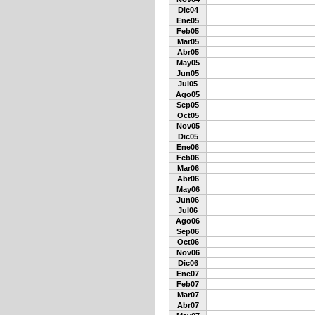
Dic04
Ene05
Feb05
Mar05
Abr05
May05
Jun05
Jul05
Ago05
Sep05
Oct05
Nov05
Dic05
Ene06
Feb06
Mar06
Abr06
May06
Jun06
Jul06
Ago06
Sep06
Oct06
Nov06
Dic06
Ene07
Feb07
Mar07
Abr07