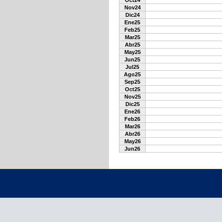
Oct24
Nov24
Dic24
Ene25
Feb25
Mar25
Abr25
May25
Jun25
Jul25
Ago25
Sep25
Oct25
Nov25
Dic25
Ene26
Feb26
Mar26
Abr26
May26
Jun26