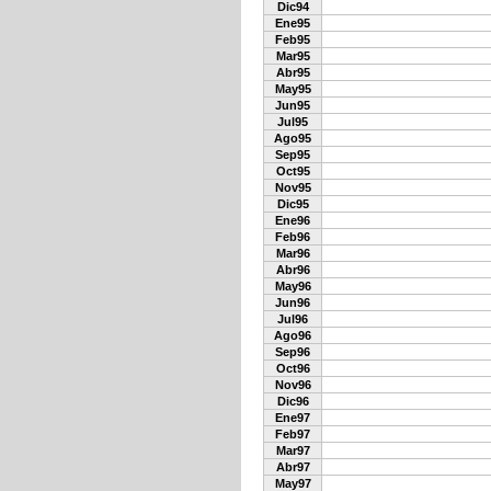
Dic94
Ene95
Feb95
Mar95
Abr95
May95
Jun95
Jul95
Ago95
Sep95
Oct95
Nov95
Dic95
Ene96
Feb96
Mar96
Abr96
May96
Jun96
Jul96
Ago96
Sep96
Oct96
Nov96
Dic96
Ene97
Feb97
Mar97
Abr97
May97