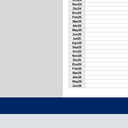
Oct24
Nov24
Dic24
Ene25
Feb25
Mar25
Abr25
May25
Jun25
Jul25
Ago25
Sep25
Oct25
Nov25
Dic25
Ene26
Feb26
Mar26
Abr26
May26
Jun26