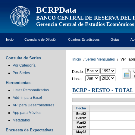
BCRPData
BANCO CENTRAL DE RESERVA DEL 
Gerencia Central de Estudios Económicos
Inicio
Calendario de Difusión
Cuadros Estadísticos
Guías
Ac
Consulta de Series
Inicio
/
Series Mensuales
/
Ver Tabl
Por Categoría
Desde:
Por Series
Hasta:
Herramientas
BCRP - RESTO - TOTAL 
Listas Personalizadas
Add-In para Excel
API para Desarrolladores
Fecha
App para Móviles
Ene92
Feb92
Metadatos
Mar92
Abr92
Encuesta de Expectativas
May92