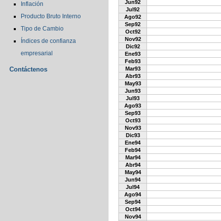
Jun92
Inflación
Jul92
Producto Bruto Interno
Ago92
Sep92
Tipo de Cambio
Oct92
Nov92
Índices de confianza
Dic92
empresarial
Ene93
Feb93
Contáctenos
Mar93
Abr93
May93
Jun93
Jul93
Ago93
Sep93
Oct93
Nov93
Dic93
Ene94
Feb94
Mar94
Abr94
May94
Jun94
Jul94
Ago94
Sep94
Oct94
Nov94