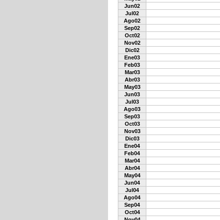
Jun02
Jul02
Ago02
Sep02
Oct02
Nov02
Dic02
Ene03
Feb03
Mar03
Abr03
May03
Jun03
Jul03
Ago03
Sep03
Oct03
Nov03
Dic03
Ene04
Feb04
Mar04
Abr04
May04
Jun04
Jul04
Ago04
Sep04
Oct04
Nov04