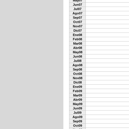
May07
Jun07
Jul07
Ago07
Sep07
Oct07
Nov07
Dic07
Ene08
Feb08
Mar08
Abr08
May08
Jun08
Jul08
Ago08
Sep08
Oct08
Nov08
Dic08
Ene09
Feb09
Mar09
Abr09
May09
Jun09
Jul09
Ago09
Sep09
Oct09