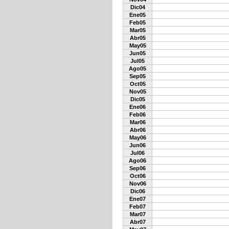
Dic04
Ene05
Feb05
Mar05
Abr05
May05
Jun05
Jul05
Ago05
Sep05
Oct05
Nov05
Dic05
Ene06
Feb06
Mar06
Abr06
May06
Jun06
Jul06
Ago06
Sep06
Oct06
Nov06
Dic06
Ene07
Feb07
Mar07
Abr07