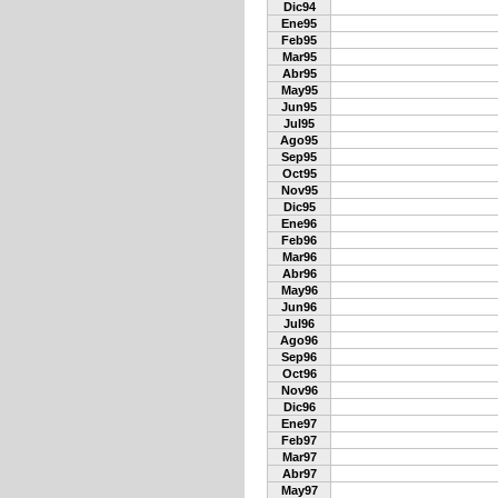
Dic94
Ene95
Feb95
Mar95
Abr95
May95
Jun95
Jul95
Ago95
Sep95
Oct95
Nov95
Dic95
Ene96
Feb96
Mar96
Abr96
May96
Jun96
Jul96
Ago96
Sep96
Oct96
Nov96
Dic96
Ene97
Feb97
Mar97
Abr97
May97