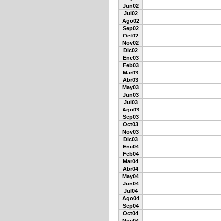
Jun02
Jul02
Ago02
Sep02
Oct02
Nov02
Dic02
Ene03
Feb03
Mar03
Abr03
May03
Jun03
Jul03
Ago03
Sep03
Oct03
Nov03
Dic03
Ene04
Feb04
Mar04
Abr04
May04
Jun04
Jul04
Ago04
Sep04
Oct04
Nov04