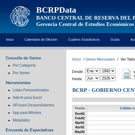
BCRPData
BANCO CENTRAL DE RESERVA DEL 
Gerencia Central de Estudios Económicos
Inicio
Calendario de Difusión
Cuadros Estadísticos
Guías
Ac
Consulta de Series
Inicio
/
Series Mensuales
/
Ver Tabl
Por Categoría
Desde:
Por Series
Hasta:
Herramientas
BCRP - GOBIERNO CENT
Listas Personalizadas
Add-In para Excel
API para Desarrolladores
Fecha
Crédito n
App para Móviles
Ene92
Feb92
Metadatos
Mar92
Abr92
Encuesta de Expectativas
May92