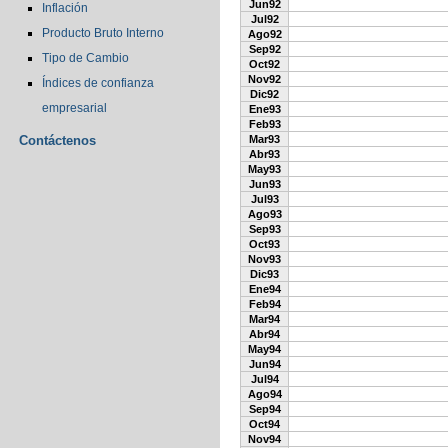
Jun92
Inflación
Jul92
Producto Bruto Interno
Ago92
Sep92
Tipo de Cambio
Oct92
Nov92
Índices de confianza
Dic92
empresarial
Ene93
Feb93
Contáctenos
Mar93
Abr93
May93
Jun93
Jul93
Ago93
Sep93
Oct93
Nov93
Dic93
Ene94
Feb94
Mar94
Abr94
May94
Jun94
Jul94
Ago94
Sep94
Oct94
Nov94