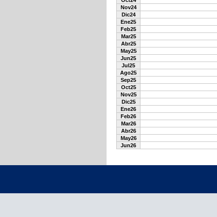
Oct24
Nov24
Dic24
Ene25
Feb25
Mar25
Abr25
May25
Jun25
Jul25
Ago25
Sep25
Oct25
Nov25
Dic25
Ene26
Feb26
Mar26
Abr26
May26
Jun26