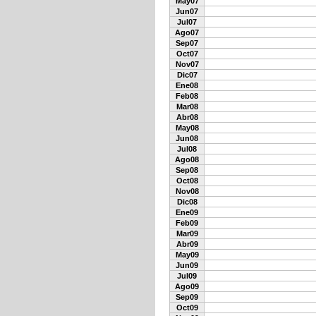
May07
Jun07
Jul07
Ago07
Sep07
Oct07
Nov07
Dic07
Ene08
Feb08
Mar08
Abr08
May08
Jun08
Jul08
Ago08
Sep08
Oct08
Nov08
Dic08
Ene09
Feb09
Mar09
Abr09
May09
Jun09
Jul09
Ago09
Sep09
Oct09