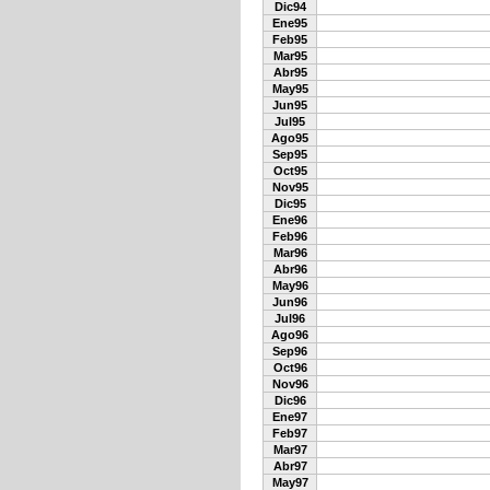
Dic94
Ene95
Feb95
Mar95
Abr95
May95
Jun95
Jul95
Ago95
Sep95
Oct95
Nov95
Dic95
Ene96
Feb96
Mar96
Abr96
May96
Jun96
Jul96
Ago96
Sep96
Oct96
Nov96
Dic96
Ene97
Feb97
Mar97
Abr97
May97