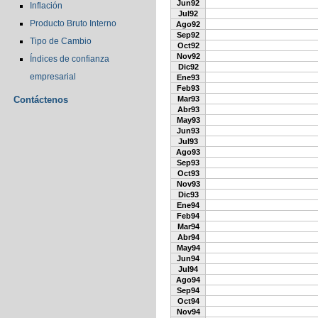
Jun92
Inflación
Jul92
Producto Bruto Interno
Ago92
Sep92
Tipo de Cambio
Oct92
Nov92
Índices de confianza
Dic92
empresarial
Ene93
Feb93
Contáctenos
Mar93
Abr93
May93
Jun93
Jul93
Ago93
Sep93
Oct93
Nov93
Dic93
Ene94
Feb94
Mar94
Abr94
May94
Jun94
Jul94
Ago94
Sep94
Oct94
Nov94