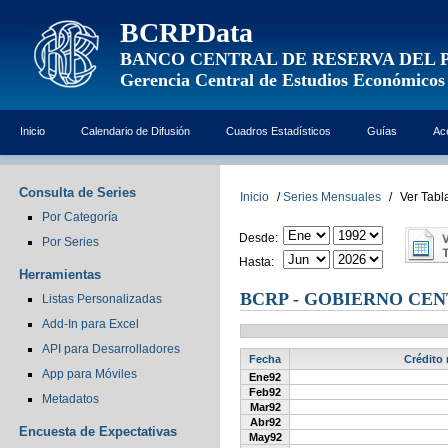
BCRPData
BANCO CENTRAL DE RESERVA DEL 
Gerencia Central de Estudios Económicos
Inicio
Calendario de Difusión
Cuadros Estadísticos
Guías
Ac
Consulta de Series
Inicio
/
Series Mensuales
/
Ver Tabl
Por Categoría
Desde:
Por Series
Hasta:
Herramientas
BCRP - GOBIERNO CENT
Listas Personalizadas
Add-In para Excel
API para Desarrolladores
Fecha
Crédito 
App para Móviles
Ene92
Feb92
Metadatos
Mar92
Abr92
Encuesta de Expectativas
May92