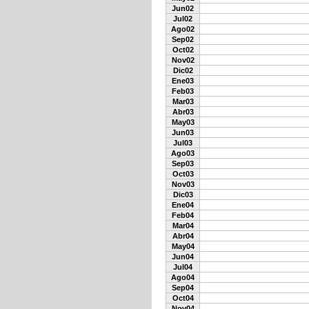
Jun02
Jul02
Ago02
Sep02
Oct02
Nov02
Dic02
Ene03
Feb03
Mar03
Abr03
May03
Jun03
Jul03
Ago03
Sep03
Oct03
Nov03
Dic03
Ene04
Feb04
Mar04
Abr04
May04
Jun04
Jul04
Ago04
Sep04
Oct04
Nov04