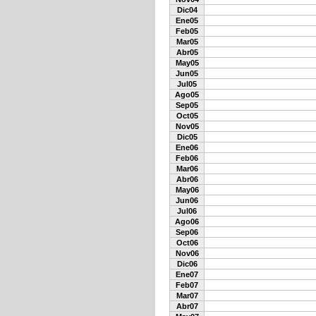
Dic04
Ene05
Feb05
Mar05
Abr05
May05
Jun05
Jul05
Ago05
Sep05
Oct05
Nov05
Dic05
Ene06
Feb06
Mar06
Abr06
May06
Jun06
Jul06
Ago06
Sep06
Oct06
Nov06
Dic06
Ene07
Feb07
Mar07
Abr07