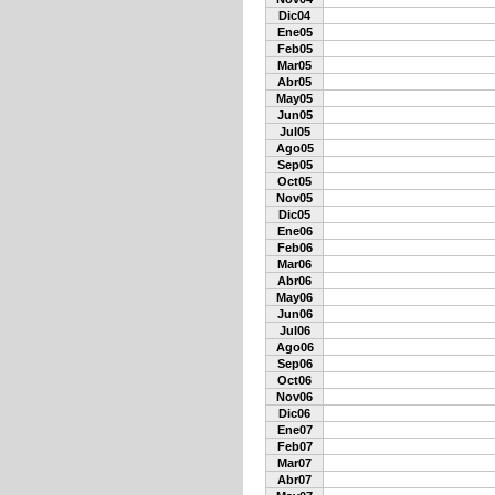
Dic04
Ene05
Feb05
Mar05
Abr05
May05
Jun05
Jul05
Ago05
Sep05
Oct05
Nov05
Dic05
Ene06
Feb06
Mar06
Abr06
May06
Jun06
Jul06
Ago06
Sep06
Oct06
Nov06
Dic06
Ene07
Feb07
Mar07
Abr07