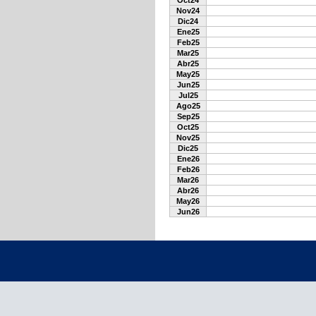
Oct24
Nov24
Dic24
Ene25
Feb25
Mar25
Abr25
May25
Jun25
Jul25
Ago25
Sep25
Oct25
Nov25
Dic25
Ene26
Feb26
Mar26
Abr26
May26
Jun26