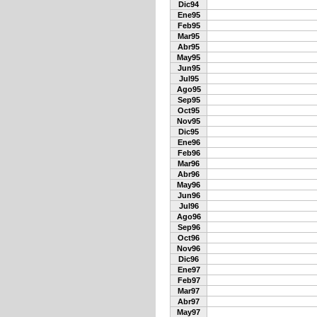
Dic94
Ene95
Feb95
Mar95
Abr95
May95
Jun95
Jul95
Ago95
Sep95
Oct95
Nov95
Dic95
Ene96
Feb96
Mar96
Abr96
May96
Jun96
Jul96
Ago96
Sep96
Oct96
Nov96
Dic96
Ene97
Feb97
Mar97
Abr97
May97