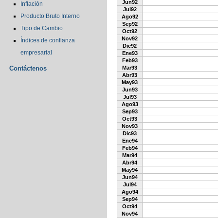
Jun92
Inflación
Jul92
Producto Bruto Interno
Ago92
Sep92
Tipo de Cambio
Oct92
Nov92
Índices de confianza
Dic92
empresarial
Ene93
Feb93
Contáctenos
Mar93
Abr93
May93
Jun93
Jul93
Ago93
Sep93
Oct93
Nov93
Dic93
Ene94
Feb94
Mar94
Abr94
May94
Jun94
Jul94
Ago94
Sep94
Oct94
Nov94