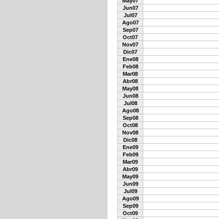
May07
Jun07
Jul07
Ago07
Sep07
Oct07
Nov07
Dic07
Ene08
Feb08
Mar08
Abr08
May08
Jun08
Jul08
Ago08
Sep08
Oct08
Nov08
Dic08
Ene09
Feb09
Mar09
Abr09
May09
Jun09
Jul09
Ago09
Sep09
Oct09