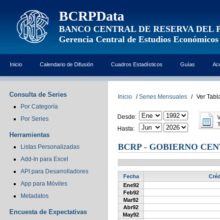
BCRPData
BANCO CENTRAL DE RESERVA DEL 
Gerencia Central de Estudios Económicos
Inicio
Calendario de Difusión
Cuadros Estadísticos
Guías
Ac
Consulta de Series
Inicio
/
Series Mensuales
/
Ver Tabl
Por Categoría
Desde:
Por Series
Hasta:
Herramientas
BCRP - GOBIERNO CEN
Listas Personalizadas
Add-In para Excel
API para Desarrolladores
Fecha
Créd
App para Móviles
Ene92
Feb92
Metadatos
Mar92
Abr92
Encuesta de Expectativas
May92