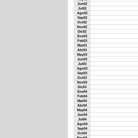
Jun02
Jul02
Ago02
Sep02
Oct02
Nov02
Dic02
Ene03
Feb03
Mar03
Abr03
May03
Jun03
Jul03
Ago03
Sep03
Oct03
Nov03
Dic03
Ene04
Feb04
Mar04
Abr04
May04
Jun04
Jul04
Ago04
Sep04
Oct04
Nov04