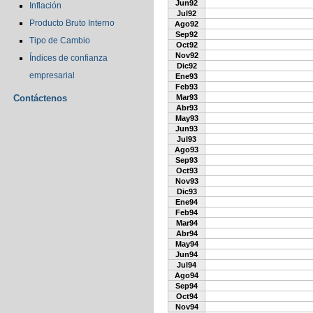
Jun92
Inflación
Jul92
Producto Bruto Interno
Ago92
Sep92
Tipo de Cambio
Oct92
Nov92
Índices de confianza
Dic92
empresarial
Ene93
Feb93
Contáctenos
Mar93
Abr93
May93
Jun93
Jul93
Ago93
Sep93
Oct93
Nov93
Dic93
Ene94
Feb94
Mar94
Abr94
May94
Jun94
Jul94
Ago94
Sep94
Oct94
Nov94