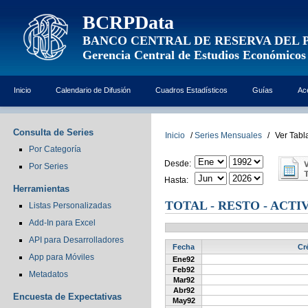
BCRPData
BANCO CENTRAL DE RESERVA DEL 
Gerencia Central de Estudios Económicos
Inicio
Calendario de Difusión
Cuadros Estadísticos
Guías
Ac
Consulta de Series
Inicio
/
Series Mensuales
/
Ver Tabl
Por Categoría
Desde:
Por Series
Hasta:
Herramientas
TOTAL - RESTO - ACTI
Listas Personalizadas
Add-In para Excel
API para Desarrolladores
Fecha
Cr
App para Móviles
Ene92
Feb92
Metadatos
Mar92
Abr92
Encuesta de Expectativas
May92