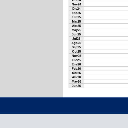
Oct24
Nov24
Dic24
Ene25
Feb25
Mar25
Abr25
May25
Jun25
Jul25
Ago25
Sep25
Oct25
Nov25
Dic25
Ene26
Feb26
Mar26
Abr26
May26
Jun26