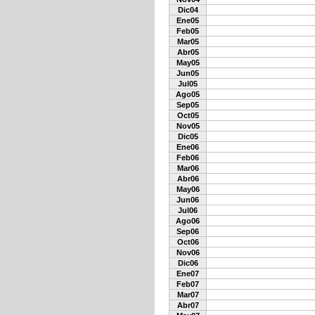
Dic04
Ene05
Feb05
Mar05
Abr05
May05
Jun05
Jul05
Ago05
Sep05
Oct05
Nov05
Dic05
Ene06
Feb06
Mar06
Abr06
May06
Jun06
Jul06
Ago06
Sep06
Oct06
Nov06
Dic06
Ene07
Feb07
Mar07
Abr07