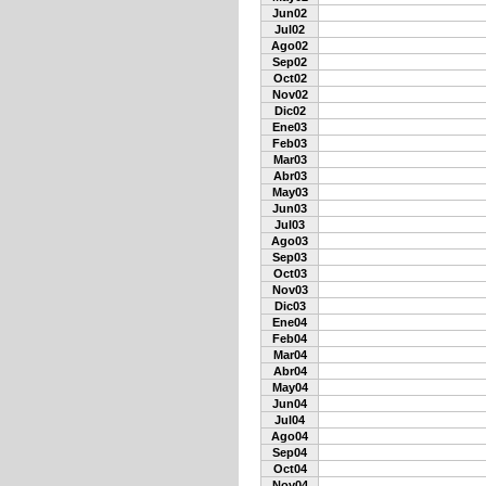
Jun02
Jul02
Ago02
Sep02
Oct02
Nov02
Dic02
Ene03
Feb03
Mar03
Abr03
May03
Jun03
Jul03
Ago03
Sep03
Oct03
Nov03
Dic03
Ene04
Feb04
Mar04
Abr04
May04
Jun04
Jul04
Ago04
Sep04
Oct04
Nov04