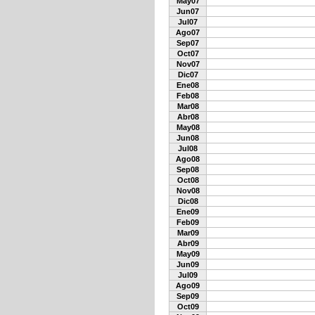
May07
Jun07
Jul07
Ago07
Sep07
Oct07
Nov07
Dic07
Ene08
Feb08
Mar08
Abr08
May08
Jun08
Jul08
Ago08
Sep08
Oct08
Nov08
Dic08
Ene09
Feb09
Mar09
Abr09
May09
Jun09
Jul09
Ago09
Sep09
Oct09