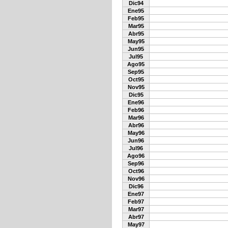
Dic94
Ene95
Feb95
Mar95
Abr95
May95
Jun95
Jul95
Ago95
Sep95
Oct95
Nov95
Dic95
Ene96
Feb96
Mar96
Abr96
May96
Jun96
Jul96
Ago96
Sep96
Oct96
Nov96
Dic96
Ene97
Feb97
Mar97
Abr97
May97