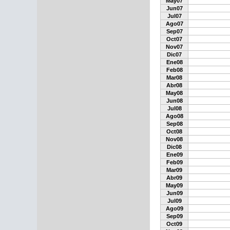
May07
Jun07
Jul07
Ago07
Sep07
Oct07
Nov07
Dic07
Ene08
Feb08
Mar08
Abr08
May08
Jun08
Jul08
Ago08
Sep08
Oct08
Nov08
Dic08
Ene09
Feb09
Mar09
Abr09
May09
Jun09
Jul09
Ago09
Sep09
Oct09