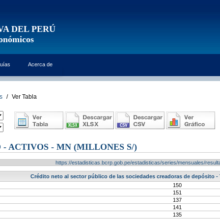
VA DEL PERÚ
conómicos
uías
Acerca de
s
/
Ver Tabla
 - ACTIVOS - MN (MILLONES S/)
https://estadisticas.bcrp.gob.pe/estadisticas/series/mensuales/res
Crédito neto al sector público de las sociedades creadoras de depósito - T
150
151
137
141
135