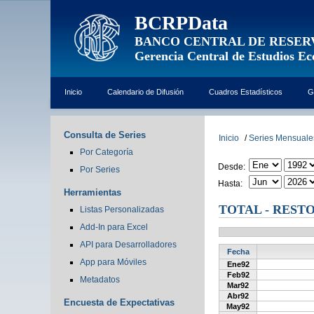
BCRPData
BANCO CENTRAL DE RESER
Gerencia Central de Estudios E
Inicio
Calendario de Difusión
Cuadros Estadísticos
G
Consulta de Series
Inicio
/
Series Mensuale
Por Categoría
Desde:
Por Series
Hasta:
Herramientas
TOTAL - RESTO
Listas Personalizadas
Add-In para Excel
API para Desarrolladores
Fecha
App para Móviles
Ene92
Feb92
Metadatos
Mar92
Abr92
Encuesta de Expectativas
May92