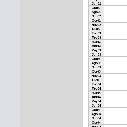
Jun02
Jul02
Ago02
Sep02
Oct02
Nov02
Dic02
Ene03
Feb03
Mar03
Abr03
May03
Jun03
Jul03
Ago03
Sep03
Oct03
Nov03
Dic03
Ene04
Feb04
Mar04
Abr04
May04
Jun04
Jul04
Ago04
Sep04
Oct04
Nov04