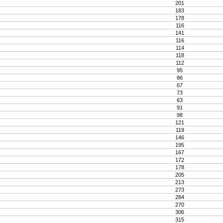
201
183
178
116
141
116
114
118
112
95
86
67
73
63
91
98
121
119
146
195
167
172
178
205
213
273
284
270
306
315