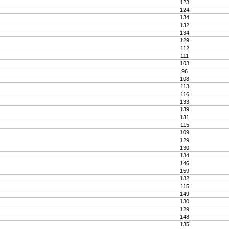
123
124
134
132
134
129
112
111
103
96
108
113
116
133
139
131
115
109
129
130
134
146
159
132
115
149
130
129
148
135