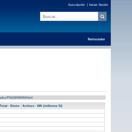
Suscripción
|
Iniciar Sesión
Retroceder
ultados/PN00898MM/html
otal - Resto - Activos - MN (millones S/)