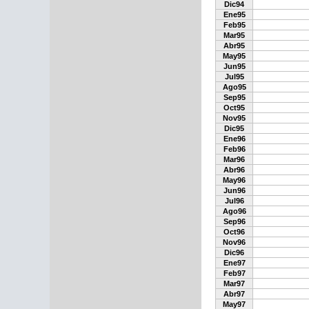
Dic94
Ene95
Feb95
Mar95
Abr95
May95
Jun95
Jul95
Ago95
Sep95
Oct95
Nov95
Dic95
Ene96
Feb96
Mar96
Abr96
May96
Jun96
Jul96
Ago96
Sep96
Oct96
Nov96
Dic96
Ene97
Feb97
Mar97
Abr97
May97