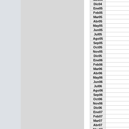
Dic04
Ene05
Feb05
Mar05
Abr05
May05
Jun05
Jul05
Ago05
Sep05
Oct05
Nov05
Dic05
Ene06
Feb06
Mar06
Abr06
May06
Jun06
Jul06
Ago06
Sep06
Oct06
Nov06
Dic06
Ene07
Feb07
Mar07
Abr07