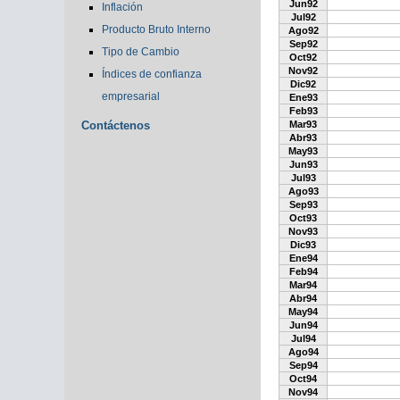
Jun92
Inflación
Jul92
Producto Bruto Interno
Ago92
Sep92
Tipo de Cambio
Oct92
Nov92
Índices de confianza
Dic92
empresarial
Ene93
Feb93
Contáctenos
Mar93
Abr93
May93
Jun93
Jul93
Ago93
Sep93
Oct93
Nov93
Dic93
Ene94
Feb94
Mar94
Abr94
May94
Jun94
Jul94
Ago94
Sep94
Oct94
Nov94