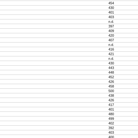
454
430
401
403
n.d.
397
409
420
407
n.d.
416
421
n.d.
430
443
448
452
426
458
500
438
426
417
401
480
499
402
392
403
400