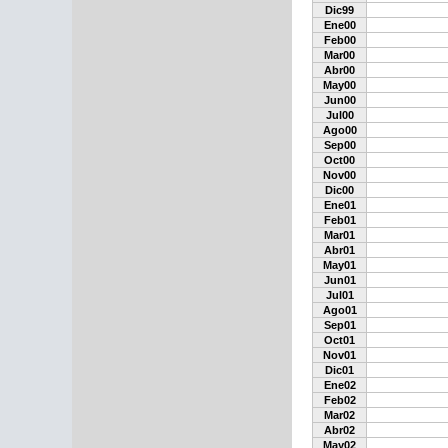
Dic99
Ene00
Feb00
Mar00
Abr00
May00
Jun00
Jul00
Ago00
Sep00
Oct00
Nov00
Dic00
Ene01
Feb01
Mar01
Abr01
May01
Jun01
Jul01
Ago01
Sep01
Oct01
Nov01
Dic01
Ene02
Feb02
Mar02
Abr02
May02