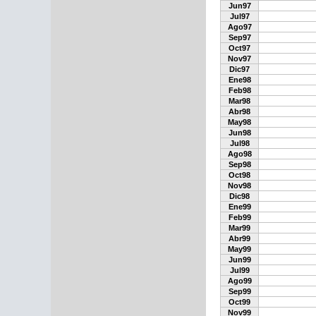
Jun97
Jul97
Ago97
Sep97
Oct97
Nov97
Dic97
Ene98
Feb98
Mar98
Abr98
May98
Jun98
Jul98
Ago98
Sep98
Oct98
Nov98
Dic98
Ene99
Feb99
Mar99
Abr99
May99
Jun99
Jul99
Ago99
Sep99
Oct99
Nov99