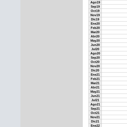
Ago19
Sep19
Oct19
Nov19
Dic19
Ene20
Feb20
Mar20
Abr20
May20
Jun20
Jul20
Ago20
Sep20
Oct20
Nov20
Dic20
Ene21
Feb21
Mar21
Abr21
May21
Jun21
Jul21
Ago21
Sep21
Oct21
Nov21
Dic21
Ene22