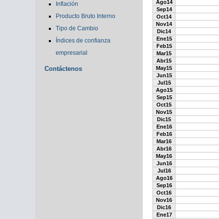
Ago14
Inflación
Sep14
Producto Bruto Interno
Oct14
Nov14
Tipo de Cambio
Dic14
Ene15
Índices de confianza
Feb15
empresarial
Mar15
Abr15
Contáctenos
May15
Jun15
Jul15
Ago15
Sep15
Oct15
Nov15
Dic15
Ene16
Feb16
Mar16
Abr16
May16
Jun16
Jul16
Ago16
Sep16
Oct16
Nov16
Dic16
Ene17