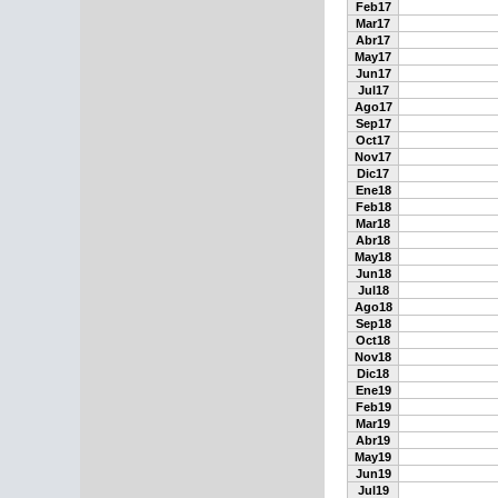
Feb17
Mar17
Abr17
May17
Jun17
Jul17
Ago17
Sep17
Oct17
Nov17
Dic17
Ene18
Feb18
Mar18
Abr18
May18
Jun18
Jul18
Ago18
Sep18
Oct18
Nov18
Dic18
Ene19
Feb19
Mar19
Abr19
May19
Jun19
Jul19