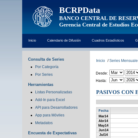
BCRPData
BANCO CENTRAL DE RESER
Gerencia Central de Estudios E
Inicio
Calendario de Difusión
Cuadros Estadísticos
G
Consulta de Series
Inicio
/
Series Mensuale
Por Categoría
Desde:
Por Series
Hasta:
Herramientas
PASIVOS CON 
Listas Personalizadas
Add-In para Excel
API para Desarrolladores
Fecha
App para Móviles
Mar14
Abr14
Metadatos
May14
Jun14
Encuesta de Expectativas
Jul14