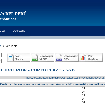
VA DEL PERÚ
conómicos
uías
Acerca de
s
/
Ver Tabla
EL EXTERIOR - CORTO PLAZO - GNB
https://estadisticas.bcrp.gob.pe/estadisticas/series/mensuales/res
Crédito de las empresas bancarias al sector privado en ME - por institución (millones
22
23
21
25
32