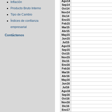
Ago14
Inflación
Sep14
Producto Bruto Interno
Oct14
Nov14
Tipo de Cambio
Dic14
Ene15
Índices de confianza
Feb15
empresarial
Mar15
Abr15
Contáctenos
May15
Jun15
Jul15
Ago15
Sep15
Oct15
Nov15
Dic15
Ene16
Feb16
Mar16
Abr16
May16
Jun16
Jul16
Ago16
Sep16
Oct16
Nov16
Dic16
Ene17