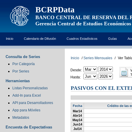
BCRPData
BANCO CENTRAL DE RESERVA DEL 
Gerencia Central de Estudios Económicos
Inicio
Calendario de Difusión
Cuadros Estadísticos
Guías
Ac
Consulta de Series
Inicio
/
Series Mensuales
/
Ver Tabl
Por Categoría
Desde:
Por Series
Hasta:
Herramientas
PASIVOS CON EL EXTE
Listas Personalizadas
Add-In para Excel
API para Desarrolladores
Fecha
Crédito de las e
App para Móviles
Mar14
Abr14
Metadatos
May14
Jun14
Encuesta de Expectativas
Jul14