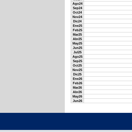
Ago24
Sep24
Oct24
Nov24
Dic24
Ene25
Feb25
Mar25
Abr25
May25
Jun25
Jul25
Ago25
Sep25
Oct25
Nov25
Dic25
Ene26
Feb26
Mar26
Abr26
May26
Jun26