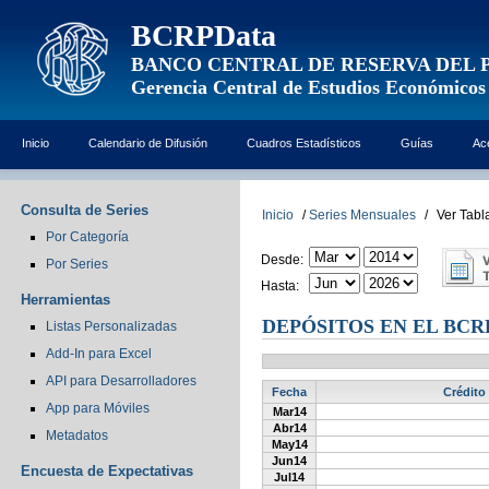
BCRPData
BANCO CENTRAL DE RESERVA DEL 
Gerencia Central de Estudios Económicos
Inicio
Calendario de Difusión
Cuadros Estadísticos
Guías
Ac
Consulta de Series
Inicio
/
Series Mensuales
/
Ver Tabl
Por Categoría
Desde:
Por Series
Hasta:
Herramientas
DEPÓSITOS EN EL BCR
Listas Personalizadas
Add-In para Excel
API para Desarrolladores
Fecha
Crédito 
App para Móviles
Mar14
Abr14
Metadatos
May14
Jun14
Encuesta de Expectativas
Jul14