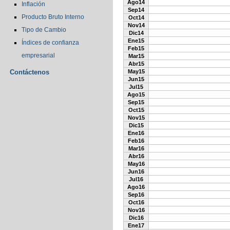
Ago14
Inflación
Sep14
Producto Bruto Interno
Oct14
Nov14
Tipo de Cambio
Dic14
Ene15
Índices de confianza
Feb15
empresarial
Mar15
Abr15
Contáctenos
May15
Jun15
Jul15
Ago15
Sep15
Oct15
Nov15
Dic15
Ene16
Feb16
Mar16
Abr16
May16
Jun16
Jul16
Ago16
Sep16
Oct16
Nov16
Dic16
Ene17