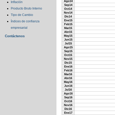
Ago14
Inflación
Sep14
Producto Bruto Interno
Oct14
Nov14
Tipo de Cambio
Dic14
Ene15
Índices de confianza
Feb15
empresarial
Mar15
Abr15
Contáctenos
May15
Jun15
Jul15
Ago15
Sep15
Oct15
Nov15
Dic15
Ene16
Feb16
Mar16
Abr16
May16
Jun16
Jul16
Ago16
Sep16
Oct16
Nov16
Dic16
Ene17