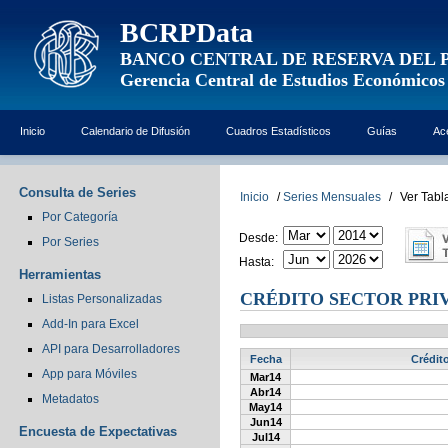
BCRPData
BANCO CENTRAL DE RESERVA DEL 
Gerencia Central de Estudios Económicos
Inicio
Calendario de Difusión
Cuadros Estadísticos
Guías
Ac
Consulta de Series
Inicio
/
Series Mensuales
/
Ver Tabl
Por Categoría
Desde:
Por Series
Hasta:
Herramientas
CRÉDITO SECTOR PRIV
Listas Personalizadas
Add-In para Excel
API para Desarrolladores
Fecha
Crédito
App para Móviles
Mar14
Abr14
Metadatos
May14
Jun14
Encuesta de Expectativas
Jul14