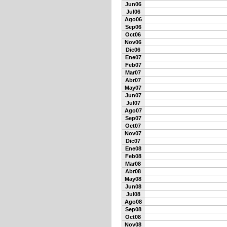
Jun06
Jul06
Ago06
Sep06
Oct06
Nov06
Dic06
Ene07
Feb07
Mar07
Abr07
May07
Jun07
Jul07
Ago07
Sep07
Oct07
Nov07
Dic07
Ene08
Feb08
Mar08
Abr08
May08
Jun08
Jul08
Ago08
Sep08
Oct08
Nov08