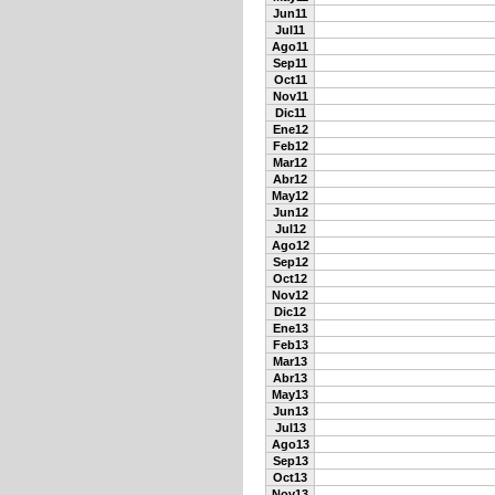
Jun11
Jul11
Ago11
Sep11
Oct11
Nov11
Dic11
Ene12
Feb12
Mar12
Abr12
May12
Jun12
Jul12
Ago12
Sep12
Oct12
Nov12
Dic12
Ene13
Feb13
Mar13
Abr13
May13
Jun13
Jul13
Ago13
Sep13
Oct13
Nov13