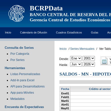
BCRPData
BANCO CENTRAL DE RESERVA DEL 
Gerencia Central de Estudios Económicos
Inicio
Calendario de Difusión
Cuadros Estadísticos
Guías
Ac
Consulta de Series
Inicio
/
Series Mensuales
/
Ver Tabl
Por Categoría
Desde:
Por Series
Hasta:
Herramientas
SALDOS - MN - HIPOTE
Listas Personalizadas
Add-In para Excel
API para Desarrolladores
Fecha
Crédito al sector
App para Móviles
Ene01
Feb01
Metadatos
Mar01
Abr01
Encuesta de Expectativas
May01