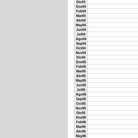
Dic03
Ene04
Feb04
Mar04
Abr04
May04
Jun04
Jul04
Ago04
Sep04
Oct04
Nov04
Dic04
Ene05
Feb05
Mar05
Abr05
May05
Jun05
Jul05
Ago05
Sep05
Oct05
Nov05
Dic05
Ene06
Feb06
Mar06
Abr06
May06