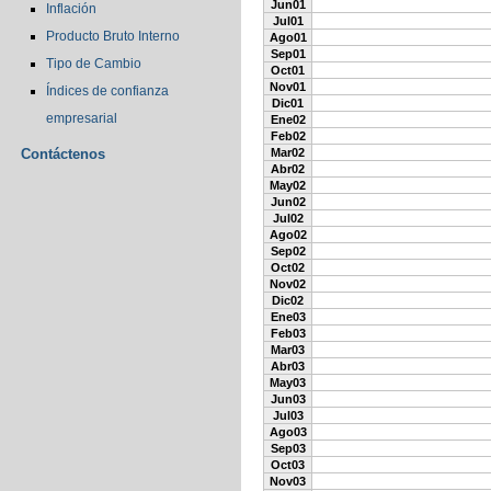
Jun01
Inflación
Jul01
Producto Bruto Interno
Ago01
Sep01
Tipo de Cambio
Oct01
Nov01
Índices de confianza
Dic01
empresarial
Ene02
Feb02
Contáctenos
Mar02
Abr02
May02
Jun02
Jul02
Ago02
Sep02
Oct02
Nov02
Dic02
Ene03
Feb03
Mar03
Abr03
May03
Jun03
Jul03
Ago03
Sep03
Oct03
Nov03