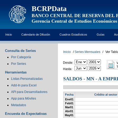
BCRPData
BANCO CENTRAL DE RESERVA DEL 
Gerencia Central de Estudios Económicos
Inicio
Calendario de Difusión
Cuadros Estadísticos
Guías
Ac
Consulta de Series
Inicio
/
Series Mensuales
/
Ver Tabl
Por Categoría
Desde:
Por Series
Hasta:
Herramientas
SALDOS - MN - A EMPR
Listas Personalizadas
Add-In para Excel
API para Desarrolladores
Fecha
Crédito al sector
App para Móviles
Ene01
Feb01
Metadatos
Mar01
Abr01
Encuesta de Expectativas
May01