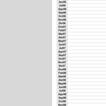
Jun06
Jul06
Ago06
Sep06
Oct06
Nov06
Dic06
Ene07
Feb07
Mar07
Abr07
May07
Jun07
Jul07
Ago07
Sep07
Oct07
Nov07
Dic07
Ene08
Feb08
Mar08
Abr08
May08
Jun08
Jul08
Ago08
Sep08
Oct08
Nov08