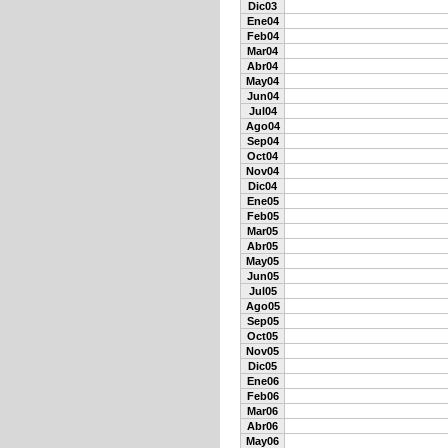
Dic03
Ene04
Feb04
Mar04
Abr04
May04
Jun04
Jul04
Ago04
Sep04
Oct04
Nov04
Dic04
Ene05
Feb05
Mar05
Abr05
May05
Jun05
Jul05
Ago05
Sep05
Oct05
Nov05
Dic05
Ene06
Feb06
Mar06
Abr06
May06