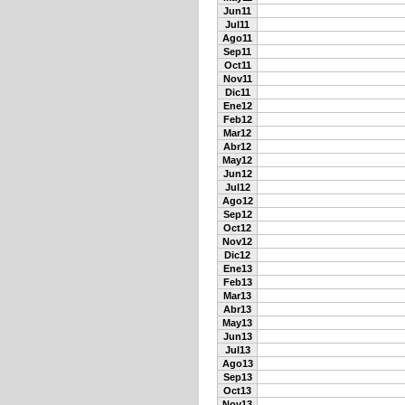
Jun11
Jul11
Ago11
Sep11
Oct11
Nov11
Dic11
Ene12
Feb12
Mar12
Abr12
May12
Jun12
Jul12
Ago12
Sep12
Oct12
Nov12
Dic12
Ene13
Feb13
Mar13
Abr13
May13
Jun13
Jul13
Ago13
Sep13
Oct13
Nov13