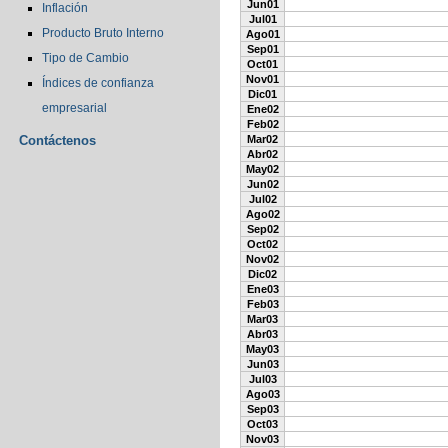
Jun01
Inflación
Jul01
Producto Bruto Interno
Ago01
Sep01
Tipo de Cambio
Oct01
Nov01
Índices de confianza
Dic01
empresarial
Ene02
Feb02
Contáctenos
Mar02
Abr02
May02
Jun02
Jul02
Ago02
Sep02
Oct02
Nov02
Dic02
Ene03
Feb03
Mar03
Abr03
May03
Jun03
Jul03
Ago03
Sep03
Oct03
Nov03