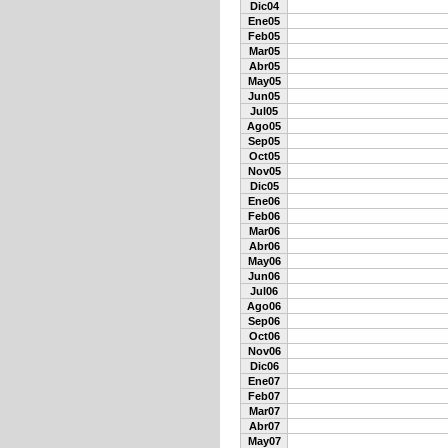
Dic04
Ene05
Feb05
Mar05
Abr05
May05
Jun05
Jul05
Ago05
Sep05
Oct05
Nov05
Dic05
Ene06
Feb06
Mar06
Abr06
May06
Jun06
Jul06
Ago06
Sep06
Oct06
Nov06
Dic06
Ene07
Feb07
Mar07
Abr07
May07