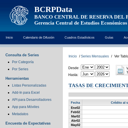
BCRPData
BANCO CENTRAL DE RESERVA DEL 
Gerencia Central de Estudios Económicos
Inicio
Calendario de Difusión
Cuadros Estadísticos
Guías
Ac
Consulta de Series
Inicio
/
Series Mensuales
/
Ver Tabl
Por Categoría
Desde:
Por Series
Hasta:
Herramientas
TASAS DE CRECIMIENT
Listas Personalizadas
Add-In para Excel
API para Desarrolladores
Fecha
Crédito al 
App para Móviles
Ene02
Feb02
Metadatos
Mar02
Abr02
Encuesta de Expectativas
May02