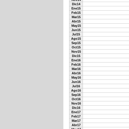
Dic14
Ene15
Feb15
Mar15
Abr15
May15
Jun15
Jul15
Ago15
Sep15
Oct15
Nov15
Dic15
Ene16
Feb16
Mar16
Abr16
May16
Jun16
Jul16
Ago16
Sep16
Oct16
Nov16
Dic16
Ene17
Feb17
Mar17
Abr17