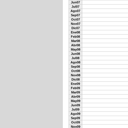
Jun07
Jul07
Ago07
Sep07
Oct07
Nov07
Dic07
Ene08
Feb08
Mar08
Abr08
May08
Jun08
Jul08
Ago08
Sep08
Oct08
Nov08
Dic08
Ene09
Feb09
Mar09
Abr09
May09
Jun09
Jul09
Ago09
Sep09
Oct09
Nov09