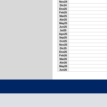
Nov24
Dic24
Ene25
Feb25
Mar25
Abr25
May25
Jun25
Jul25
Ago25
Sep25
Oct25
Nov25
Dic25
Ene26
Feb26
Mar26
Abr26
May26
Jun26