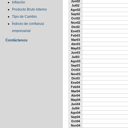
Jun02
Inflación
Jul02
Producto Bruto Interno
Ago02
Sep02
Tipo de Cambio
Oct02
Nov02
Índices de confianza
Dic02
empresarial
Ene03
Feb03
Contáctenos
Mar03
Abr03
May03
Jun03
Jul03
Ago03
Sep03
Oct03
Nov03
Dic03
Ene04
Feb04
Mar04
Abr04
May04
Jun04
Jul04
Ago04
Sep04
Oct04
Nov04