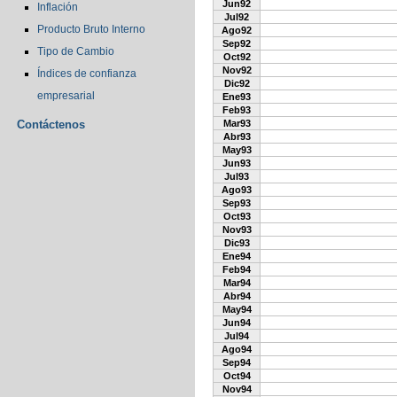
Jun92
Inflación
Jul92
Producto Bruto Interno
Ago92
Sep92
Tipo de Cambio
Oct92
Nov92
Índices de confianza
Dic92
empresarial
Ene93
Feb93
Contáctenos
Mar93
Abr93
May93
Jun93
Jul93
Ago93
Sep93
Oct93
Nov93
Dic93
Ene94
Feb94
Mar94
Abr94
May94
Jun94
Jul94
Ago94
Sep94
Oct94
Nov94