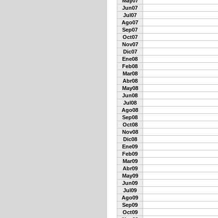
May07
Jun07
Jul07
Ago07
Sep07
Oct07
Nov07
Dic07
Ene08
Feb08
Mar08
Abr08
May08
Jun08
Jul08
Ago08
Sep08
Oct08
Nov08
Dic08
Ene09
Feb09
Mar09
Abr09
May09
Jun09
Jul09
Ago09
Sep09
Oct09