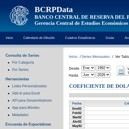
BCRPData
BANCO CENTRAL DE RESERVA DEL 
Gerencia Central de Estudios Económicos
Inicio
Calendario de Difusión
Cuadros Estadísticos
Guías
Ac
Consulta de Series
Inicio
/
Series Mensuales
/
Ver Tabl
Por Categoría
Desde:
Por Series
Hasta:
Herramientas
COEFICIENTE DE DOL
Listas Personalizadas
Add-In para Excel
API para Desarrolladores
Fecha
Cré
App para Móviles
Ene92
Feb92
Metadatos
Mar92
Abr92
Encuesta de Expectativas
May92