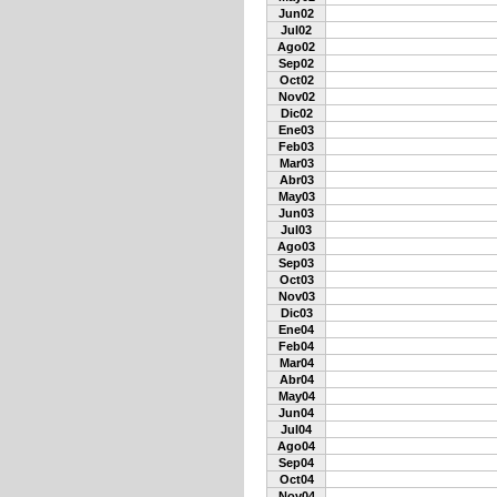
Jun02
Jul02
Ago02
Sep02
Oct02
Nov02
Dic02
Ene03
Feb03
Mar03
Abr03
May03
Jun03
Jul03
Ago03
Sep03
Oct03
Nov03
Dic03
Ene04
Feb04
Mar04
Abr04
May04
Jun04
Jul04
Ago04
Sep04
Oct04
Nov04