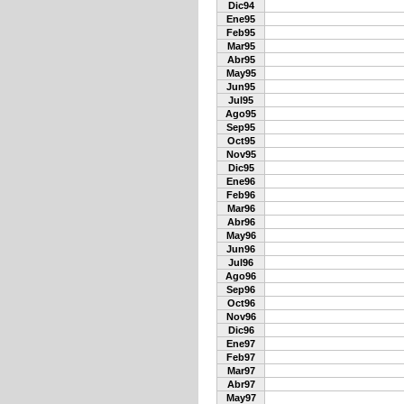
Dic94
Ene95
Feb95
Mar95
Abr95
May95
Jun95
Jul95
Ago95
Sep95
Oct95
Nov95
Dic95
Ene96
Feb96
Mar96
Abr96
May96
Jun96
Jul96
Ago96
Sep96
Oct96
Nov96
Dic96
Ene97
Feb97
Mar97
Abr97
May97