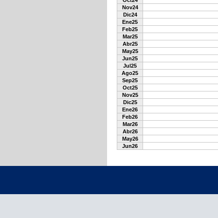
Oct24
Nov24
Dic24
Ene25
Feb25
Mar25
Abr25
May25
Jun25
Jul25
Ago25
Sep25
Oct25
Nov25
Dic25
Ene26
Feb26
Mar26
Abr26
May26
Jun26