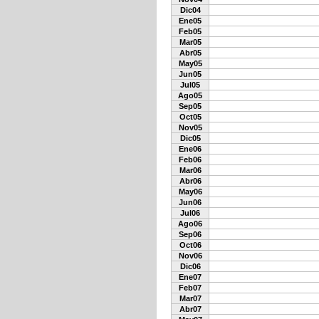
Dic04
Ene05
Feb05
Mar05
Abr05
May05
Jun05
Jul05
Ago05
Sep05
Oct05
Nov05
Dic05
Ene06
Feb06
Mar06
Abr06
May06
Jun06
Jul06
Ago06
Sep06
Oct06
Nov06
Dic06
Ene07
Feb07
Mar07
Abr07