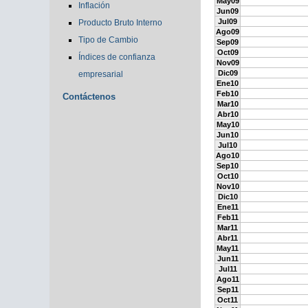
May09
Inflación
Jun09
Jul09
Producto Bruto Interno
Ago09
Tipo de Cambio
Sep09
Oct09
Índices de confianza
Nov09
Dic09
empresarial
Ene10
Feb10
Contáctenos
Mar10
Abr10
May10
Jun10
Jul10
Ago10
Sep10
Oct10
Nov10
Dic10
Ene11
Feb11
Mar11
Abr11
May11
Jun11
Jul11
Ago11
Sep11
Oct11