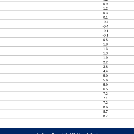
0.9
1.2
0.3
0.1
-0.4
-0.4
-0.1
-0.1
0.5
1.8
1.3
1.3
1.9
2.2
3.8
4.4
5.0
5.6
5.9
6.5
7.2
7.1
7.2
8.6
8.7
8.7