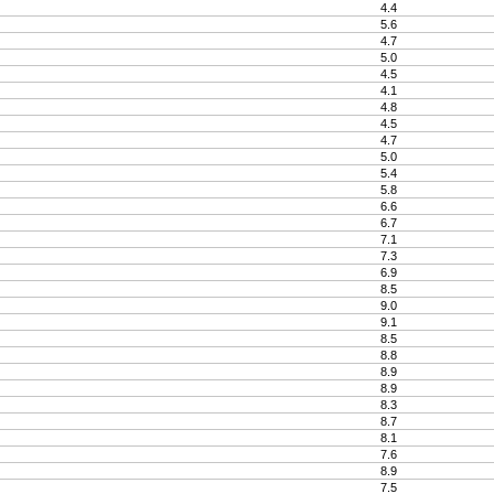
4.4
5.6
4.7
5.0
4.5
4.1
4.8
4.5
4.7
5.0
5.4
5.8
6.6
6.7
7.1
7.3
6.9
8.5
9.0
9.1
8.5
8.8
8.9
8.9
8.3
8.7
8.1
7.6
8.9
7.5