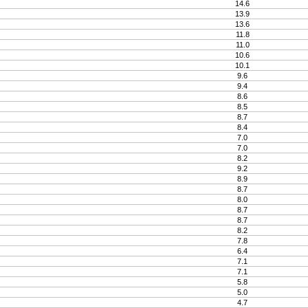
14.6
13.9
13.6
11.8
11.0
10.6
10.1
9.6
9.4
8.6
8.5
8.7
8.4
7.0
7.0
8.2
9.2
8.9
8.7
8.0
8.7
8.7
8.2
7.8
6.4
7.1
7.1
5.8
5.0
4.7