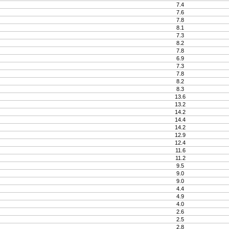
7.4
7.6
7.8
8.1
7.3
8.2
7.8
6.9
7.3
7.8
8.2
8.3
13.6
13.2
14.2
14.4
14.2
12.9
12.4
11.6
11.2
9.5
9.0
9.0
4.4
4.9
4.0
2.6
2.5
2.8