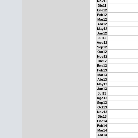
Nov11
Dic11
Ene12
Feb12
Mar12
Abr12
May12
Jun12
Jul12
Ago12
Sep12
Oct12
Nov12
Dic12
Ene13
Feb13
Mar13
Abr13
May13
Jun13
Jul13
Ago13
Sep13
Oct13
Nov13
Dic13
Ene14
Feb14
Mar14
Abr14