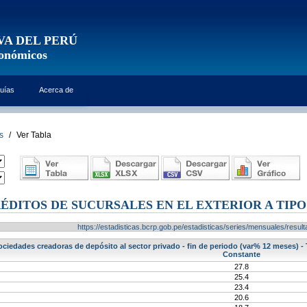
VA DEL PERÚ
conómicos
uías
Acerca de
s
/
Ver Tabla
ÉDITOS DE SUCURSALES EN EL EXTERIOR A TIP
https://estadisticas.bcrp.gob.pe/estadisticas/series/mensuales/res
ociedades creadoras de depósito al sector privado - fin de periodo (var% 12 meses) -
Constante
27.8
25.4
23.4
20.6