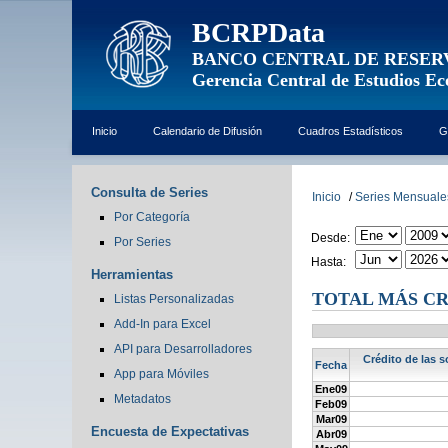
BCRPData
BANCO CENTRAL DE RESER
Gerencia Central de Estudios E
Inicio
Calendario de Difusión
Cuadros Estadísticos
G
Consulta de Series
Inicio
/
Series Mensuale
Por Categoría
Desde:
Por Series
Hasta:
Herramientas
TOTAL MÁS CR
Listas Personalizadas
Add-In para Excel
API para Desarrolladores
Crédito de las s
Fecha
App para Móviles
Ene09
Metadatos
Feb09
Mar09
Encuesta de Expectativas
Abr09