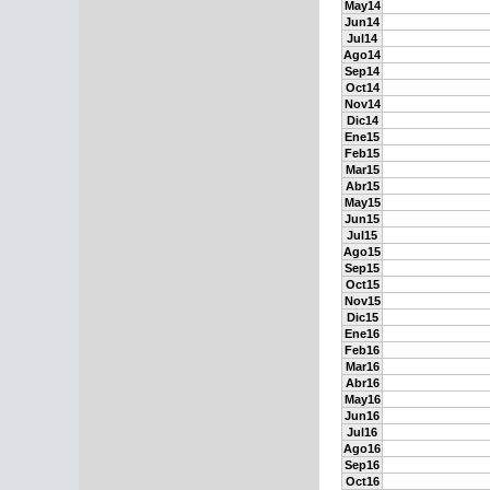
May14
Jun14
Jul14
Ago14
Sep14
Oct14
Nov14
Dic14
Ene15
Feb15
Mar15
Abr15
May15
Jun15
Jul15
Ago15
Sep15
Oct15
Nov15
Dic15
Ene16
Feb16
Mar16
Abr16
May16
Jun16
Jul16
Ago16
Sep16
Oct16