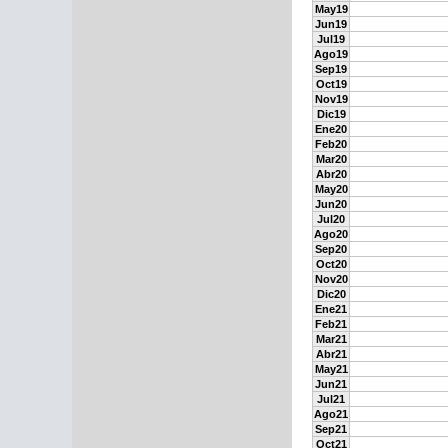
May19
Jun19
Jul19
Ago19
Sep19
Oct19
Nov19
Dic19
Ene20
Feb20
Mar20
Abr20
May20
Jun20
Jul20
Ago20
Sep20
Oct20
Nov20
Dic20
Ene21
Feb21
Mar21
Abr21
May21
Jun21
Jul21
Ago21
Sep21
Oct21