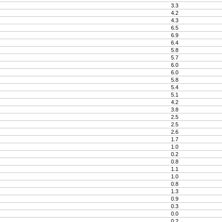
3.3
4.2
4.3
6.5
6.9
6.4
5.8
5.7
6.0
6.0
5.8
5.4
5.1
4.2
3.8
2.5
2.5
2.6
1.7
1.0
0.2
0.8
1.1
1.0
0.8
1.3
0.9
0.3
0.0
0.2