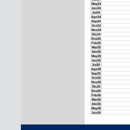
May24
Jun24
Jul24
Ago24
Sep24
Oct24
Nov24
Dic24
Ene25
Feb25
Mar25
Abr25
May25
Jun25
Jul25
Ago25
Sep25
Oct25
Nov25
Dic25
Ene26
Feb26
Mar26
Abr26
May26
Jun26