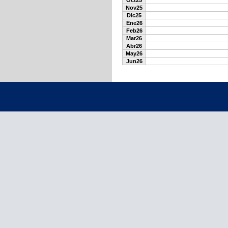
Oct25
Nov25
Dic25
Ene26
Feb26
Mar26
Abr26
May26
Jun26