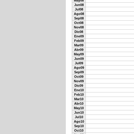
May08
Jun08
Jul08
Ago08
Sep08
Oct08
Nov08
Dic08
Ene09
Feb09
Mar09
Abr09
May09
Jun09
Jul09
Ago09
Sep09
Oct09
Nov09
Dic09
Ene10
Feb10
Mar10
Abr10
May10
Jun10
Jul10
Ago10
Sep10
Oct10