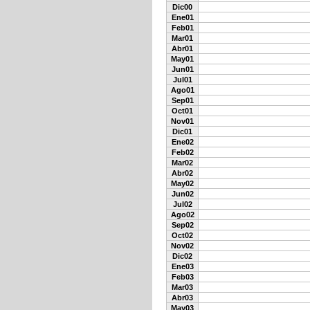
Dic00
Ene01
Feb01
Mar01
Abr01
May01
Jun01
Jul01
Ago01
Sep01
Oct01
Nov01
Dic01
Ene02
Feb02
Mar02
Abr02
May02
Jun02
Jul02
Ago02
Sep02
Oct02
Nov02
Dic02
Ene03
Feb03
Mar03
Abr03
May03