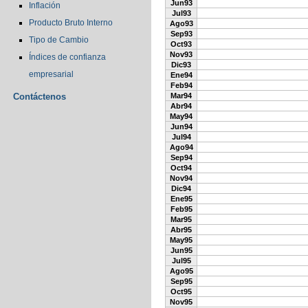
Jun93
Inflación
Jul93
Producto Bruto Interno
Ago93
Sep93
Tipo de Cambio
Oct93
Nov93
Índices de confianza
Dic93
empresarial
Ene94
Feb94
Contáctenos
Mar94
Abr94
May94
Jun94
Jul94
Ago94
Sep94
Oct94
Nov94
Dic94
Ene95
Feb95
Mar95
Abr95
May95
Jun95
Jul95
Ago95
Sep95
Oct95
Nov95