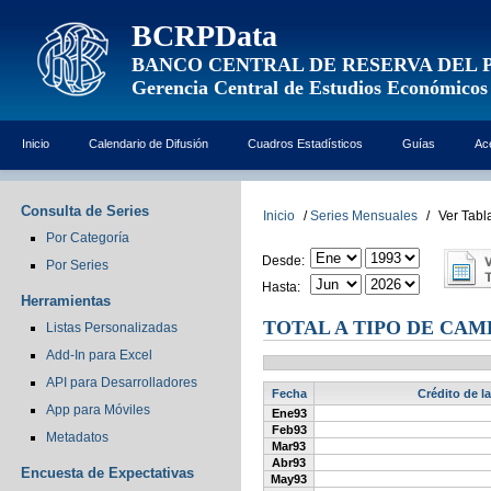
BCRPData
BANCO CENTRAL DE RESERVA DEL 
Gerencia Central de Estudios Económicos
Inicio
Calendario de Difusión
Cuadros Estadísticos
Guías
Ac
Consulta de Series
Inicio
/
Series Mensuales
/
Ver Tabl
Por Categoría
Desde:
Por Series
Hasta:
Herramientas
TOTAL A TIPO DE CA
Listas Personalizadas
Add-In para Excel
API para Desarrolladores
Fecha
Crédito de l
App para Móviles
Ene93
Feb93
Metadatos
Mar93
Abr93
Encuesta de Expectativas
May93