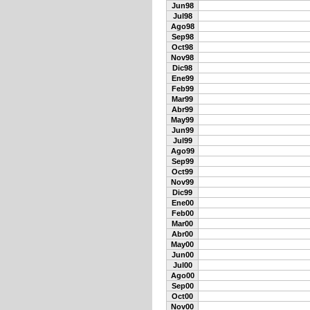
Jun98
Jul98
Ago98
Sep98
Oct98
Nov98
Dic98
Ene99
Feb99
Mar99
Abr99
May99
Jun99
Jul99
Ago99
Sep99
Oct99
Nov99
Dic99
Ene00
Feb00
Mar00
Abr00
May00
Jun00
Jul00
Ago00
Sep00
Oct00
Nov00