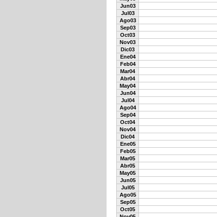
Jun03
Jul03
Ago03
Sep03
Oct03
Nov03
Dic03
Ene04
Feb04
Mar04
Abr04
May04
Jun04
Jul04
Ago04
Sep04
Oct04
Nov04
Dic04
Ene05
Feb05
Mar05
Abr05
May05
Jun05
Jul05
Ago05
Sep05
Oct05
Nov05