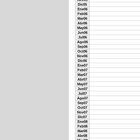
Dic05
Ene06
Feb06
Mar06
Abr06
May06
Jun06
Jul06
Ago06
Sep06
Oct06
Nov06
Dic06
Ene07
Feb07
Mar07
Abr07
May07
Jun07
Jul07
Ago07
Sep07
Oct07
Nov07
Dic07
Ene08
Feb08
Mar08
Abr08