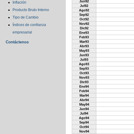
Jun92
Inflación
Jul92
Producto Bruto Interno
Ago92
Sep92
Tipo de Cambio
Oct92
Nov92
Índices de confianza
Dic92
empresarial
Ene93
Feb93
Contáctenos
Mar93
Abr93
May93
Jun93
Jul93
Ago93
Sep93
Oct93
Nov93
Dic93
Ene94
Feb94
Mar94
Abr94
May94
Jun94
Jul94
Ago94
Sep94
Oct94
Nov94