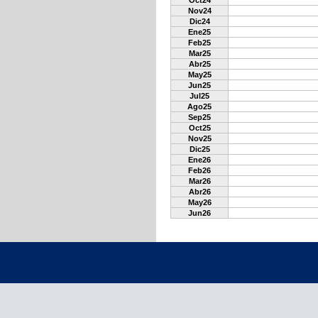
Oct24
Nov24
Dic24
Ene25
Feb25
Mar25
Abr25
May25
Jun25
Jul25
Ago25
Sep25
Oct25
Nov25
Dic25
Ene26
Feb26
Mar26
Abr26
May26
Jun26