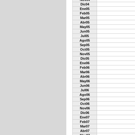
Dic04
Ene05
Feb05
Mar05
Abr05
May05
Jun05
Jul05
Ago05
Sep05
Oct05
Nov05
Dic05
Ene06
Feb06
Mar06
Abr06
May06
Jun06
Jul06
Ago06
Sep06
Oct06
Nov06
Dic06
Ene07
Feb07
Mar07
Abr07