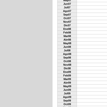
May07
Jun07
Jul07
Ago07
Sep07
Oct07
Nov07
Dic07
Ene08
Feb08
Mar08
Abr08
May08
Jun08
Jul08
Ago08
Sep08
Oct08
Nov08
Dic08
Ene09
Feb09
Mar09
Abr09
May09
Jun09
Jul09
Ago09
Sep09
Oct09