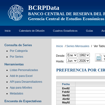
BCRPData
BANCO CENTRAL DE RESERVA DEL 
Gerencia Central de Estudios Económicos
Inicio
Calendario de Difusión
Cuadros Estadísticos
Guías
Ac
Consulta de Series
Inicio
/
Series Mensuales
/
Ver Tabl
Por Categoría
Desde:
Por Series
Hasta:
Herramientas
PREFERENCIA POR CI
Listas Personalizadas
Add-In para Excel
API para Desarrolladores
Fecha
App para Móviles
Ene92
Feb92
Metadatos
Mar92
Abr92
Encuesta de Expectativas
May92