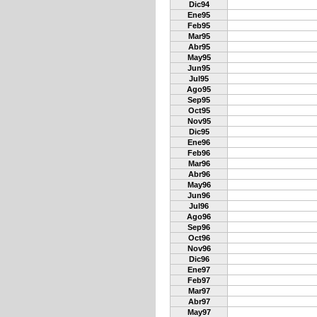
Dic94
Ene95
Feb95
Mar95
Abr95
May95
Jun95
Jul95
Ago95
Sep95
Oct95
Nov95
Dic95
Ene96
Feb96
Mar96
Abr96
May96
Jun96
Jul96
Ago96
Sep96
Oct96
Nov96
Dic96
Ene97
Feb97
Mar97
Abr97
May97