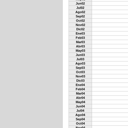
Jun02
Jul02
Ago02
Sep02
Oct02
Nov02
Dic02
Ene03
Feb03
Mar03
Abr03
May03
Jun03
Jul03
Ago03
Sep03
Oct03
Nov03
Dic03
Ene04
Feb04
Mar04
Abr04
May04
Jun04
Jul04
Ago04
Sep04
Oct04
Nov04