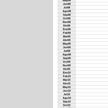
May08
Jun08
Jul08
Ago08
Sep08
Oct08
Nov08
Dic08
Ene09
Feb09
Mar09
Abr09
May09
Jun09
Jul09
Ago09
Sep09
Oct09
Nov09
Dic09
Ene10
Feb10
Mar10
Abr10
May10
Jun10
Jul10
Ago10
Sep10
Oct10