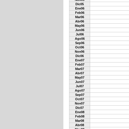
Dic05
Ene06
Feb06
Mar06
Abr06
May06
Jun06
Jul06
Ago06
Sep06
Oct06
Nov06
Dic06
Ene07
Feb07
Mar07
Abr07
May07
Jun07
Jul07
Ago07
Sep07
Oct07
Nov07
Dic07
Ene08
Feb08
Mar08
Abr08