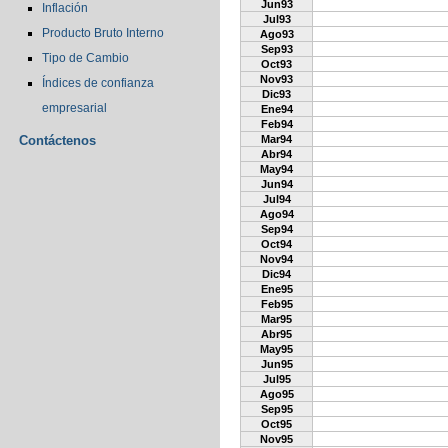
Jun93
Inflación
Jul93
Producto Bruto Interno
Ago93
Sep93
Tipo de Cambio
Oct93
Nov93
Índices de confianza
Dic93
empresarial
Ene94
Feb94
Contáctenos
Mar94
Abr94
May94
Jun94
Jul94
Ago94
Sep94
Oct94
Nov94
Dic94
Ene95
Feb95
Mar95
Abr95
May95
Jun95
Jul95
Ago95
Sep95
Oct95
Nov95