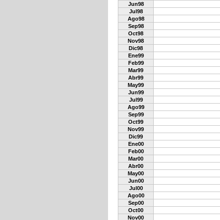
Jun98
Jul98
Ago98
Sep98
Oct98
Nov98
Dic98
Ene99
Feb99
Mar99
Abr99
May99
Jun99
Jul99
Ago99
Sep99
Oct99
Nov99
Dic99
Ene00
Feb00
Mar00
Abr00
May00
Jun00
Jul00
Ago00
Sep00
Oct00
Nov00