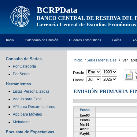
BCRPData
BANCO CENTRAL DE RESERVA DEL 
Gerencia Central de Estudios Económicos
Inicio
Calendario de Difusión
Cuadros Estadísticos
Guías
Ac
Consulta de Series
Inicio
/
Series Mensuales
/
Ver Tabl
Por Categoría
Desde:
Por Series
Hasta:
Herramientas
EMISIÓN PRIMARIA FI
Listas Personalizadas
Add-In para Excel
API para Desarrolladores
Fecha
App para Móviles
Ene93
Feb93
Metadatos
Mar93
Abr93
Encuesta de Expectativas
May93