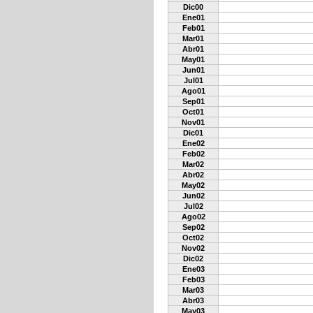
Dic00
Ene01
Feb01
Mar01
Abr01
May01
Jun01
Jul01
Ago01
Sep01
Oct01
Nov01
Dic01
Ene02
Feb02
Mar02
Abr02
May02
Jun02
Jul02
Ago02
Sep02
Oct02
Nov02
Dic02
Ene03
Feb03
Mar03
Abr03
May03