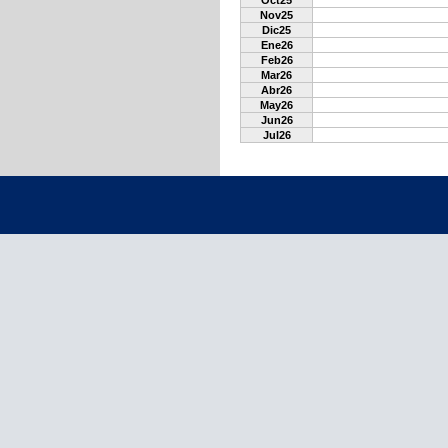
Oct25
Nov25
Dic25
Ene26
Feb26
Mar26
Abr26
May26
Jun26
Jul26