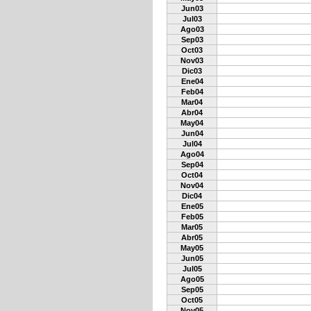
Jun03
Jul03
Ago03
Sep03
Oct03
Nov03
Dic03
Ene04
Feb04
Mar04
Abr04
May04
Jun04
Jul04
Ago04
Sep04
Oct04
Nov04
Dic04
Ene05
Feb05
Mar05
Abr05
May05
Jun05
Jul05
Ago05
Sep05
Oct05
Nov05