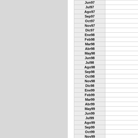
Jun97
Jul97
Ago97
Sep97
Oct97
Nov97
Dic97
Ene98
Feb98
Mar98
Abr98
May98
Jun98
Jul98
Ago98
Sep98
Oct98
Nov98
Dic98
Ene99
Feb99
Mar99
Abr99
May99
Jun99
Jul99
Ago99
Sep99
Oct99
Nov99