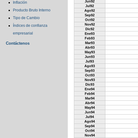
Jun92
Inflación
Jul92
Producto Bruto Interno
Ago92
Sep92
Tipo de Cambio
Oct92
Nov92
Índices de confianza
Dic92
empresarial
Ene93
Feb93
Contáctenos
Mar93
Abr93
May93
Jun93
Jul93
Ago93
Sep93
Oct93
Nov93
Dic93
Ene94
Feb94
Mar94
Abr94
May94
Jun94
Jul94
Ago94
Sep94
Oct94
Nov94