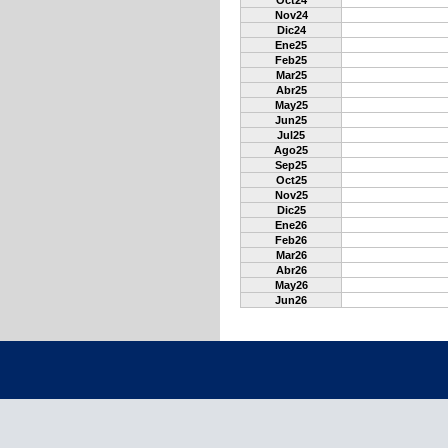
Oct24
Nov24
Dic24
Ene25
Feb25
Mar25
Abr25
May25
Jun25
Jul25
Ago25
Sep25
Oct25
Nov25
Dic25
Ene26
Feb26
Mar26
Abr26
May26
Jun26