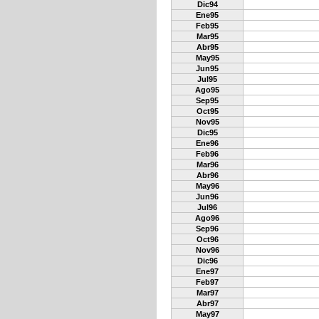
Dic94
Ene95
Feb95
Mar95
Abr95
May95
Jun95
Jul95
Ago95
Sep95
Oct95
Nov95
Dic95
Ene96
Feb96
Mar96
Abr96
May96
Jun96
Jul96
Ago96
Sep96
Oct96
Nov96
Dic96
Ene97
Feb97
Mar97
Abr97
May97