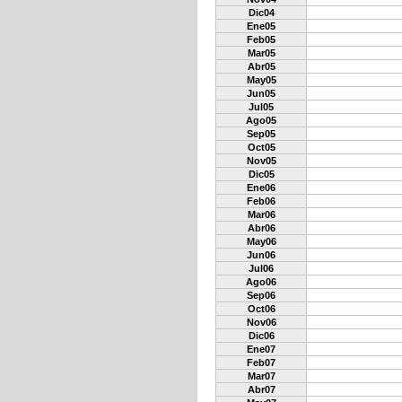
Dic04
Ene05
Feb05
Mar05
Abr05
May05
Jun05
Jul05
Ago05
Sep05
Oct05
Nov05
Dic05
Ene06
Feb06
Mar06
Abr06
May06
Jun06
Jul06
Ago06
Sep06
Oct06
Nov06
Dic06
Ene07
Feb07
Mar07
Abr07