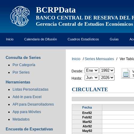
BCRPData
BANCO CENTRAL DE RESERVA DEL 
Gerencia Central de Estudios Económicos
Inicio
Calendario de Difusión
Cuadros Estadísticos
Guías
Ac
Consulta de Series
Inicio
/
Series Mensuales
/
Ver Tabl
Por Categoría
Desde:
Por Series
Hasta:
Herramientas
CIRCULANTE
Listas Personalizadas
Add-In para Excel
API para Desarrolladores
Fecha
App para Móviles
Ene92
Feb92
Metadatos
Mar92
Abr92
Encuesta de Expectativas
May92