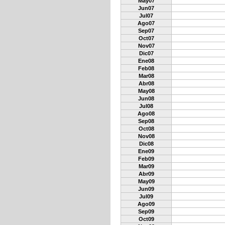
May07
Jun07
Jul07
Ago07
Sep07
Oct07
Nov07
Dic07
Ene08
Feb08
Mar08
Abr08
May08
Jun08
Jul08
Ago08
Sep08
Oct08
Nov08
Dic08
Ene09
Feb09
Mar09
Abr09
May09
Jun09
Jul09
Ago09
Sep09
Oct09