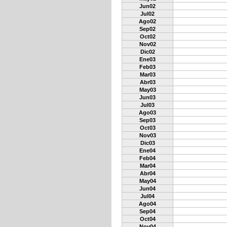
Jun02
Jul02
Ago02
Sep02
Oct02
Nov02
Dic02
Ene03
Feb03
Mar03
Abr03
May03
Jun03
Jul03
Ago03
Sep03
Oct03
Nov03
Dic03
Ene04
Feb04
Mar04
Abr04
May04
Jun04
Jul04
Ago04
Sep04
Oct04
Nov04