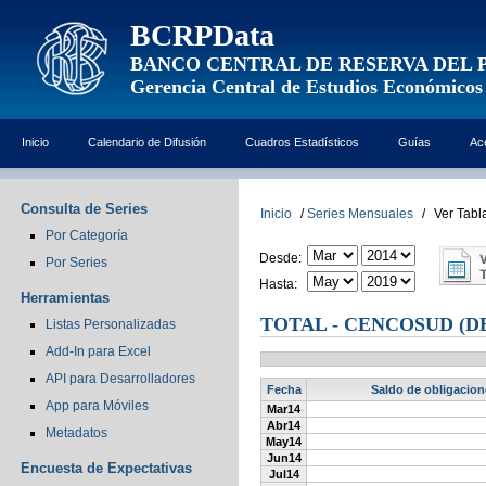
BCRPData
BANCO CENTRAL DE RESERVA DEL 
Gerencia Central de Estudios Económicos
Inicio
Calendario de Difusión
Cuadros Estadísticos
Guías
Ac
Consulta de Series
Inicio
/
Series Mensuales
/
Ver Tabl
Por Categoría
Desde:
Por Series
Hasta:
Herramientas
TOTAL - CENCOSUD (
Listas Personalizadas
Add-In para Excel
API para Desarrolladores
Fecha
Saldo de obligacion
App para Móviles
Mar14
Abr14
Metadatos
May14
Jun14
Encuesta de Expectativas
Jul14