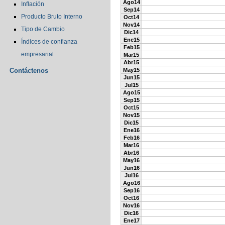
Ago14
Inflación
Sep14
Producto Bruto Interno
Oct14
Nov14
Tipo de Cambio
Dic14
Ene15
Índices de confianza
Feb15
empresarial
Mar15
Abr15
Contáctenos
May15
Jun15
Jul15
Ago15
Sep15
Oct15
Nov15
Dic15
Ene16
Feb16
Mar16
Abr16
May16
Jun16
Jul16
Ago16
Sep16
Oct16
Nov16
Dic16
Ene17